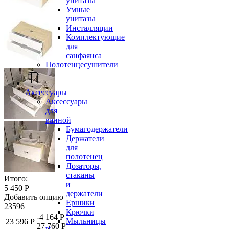
унитазы
Умные
унитазы
Инсталляции
Комплектующие
для
санфаянса
Полотенцесушители
Аксессуары
Аксессуары
для
ванной
Бумагодержатели
Держатели
для
полотенец
Дозаторы,
стаканы
Итого:
и
5 450 Р
держатели
Добавить опцию
Ершики
23596
Крючки
-4 164 Р
Мыльницы
23 596 Р
27 760 Р