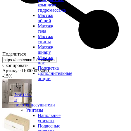
комплекты
гидромассажа
Массаж
общий
Массаж
тела
Массаж
спины
Массаж
шиацу
Поделиться
Массаж
ног
Скопировать
Подсветка
Артикул: Ц0000033060
Дополнительные
-15
%
опции
Унитазы
и
полотенцесушители
Унитазы
Напольные
унитазы
Подвесные