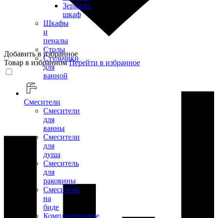
Зеркало-
шкаф
Шкафы
и
пеналы
Столы
Добавить в избранное
Стульчики
Товар в избранном
Перейти в избранное
для
ванной
Смесители
Смесители
для
ванны
Смесители
для
душа
Смеситель
для
раковины
Смесители
на
биде
Комплектующие