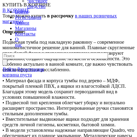
Чистящее
КУПИТЬ
В КОРЗИНЕ
средство
В КОРЗИНЕ
Войти
Товар можно купить
в рассрочку
в наших розничных
Регистрация
магазинах
Акции
Магазины
Описание:
Контакты
О
Подвесная тумба под накладную раковину – современное
нас
минималистичное решение для ванной. Плавные скругленные
края, белый фасад с древесным корпусом символизируют
гармонию, создают ощущение легкости и безопасности. Это
особенно актуально в ванной комнате, где важно чувствовать
Войти
Регистрация
себя комфортно и расслабленно.
корзина пуста
• Материал фасада и корпуса тумбы под дерево – МДФ,
покрытый пленкой ПВХ, а ящики из влагостойкой ЛДСП.
Благодаря этому модель сохранит первозданный вид в
условиях повышенной влажности.
• Подвесной тип крепления облегчает уборку и визуально
расширяет пространство. Интегрированные ручки становятся
стильным дополнением тумбы.
• Вместительные выдвижные ящики подходят для хранения
средств личной гигиены, косметики, бытовой химии.
• В модели установлены надежные направляющие Quadro, что
обеспечивает их плавное закрывание. Металлические навесы