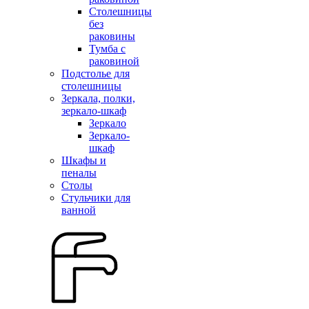
Столешницы
без
раковины
Тумба с
раковиной
Подстолье для
столешницы
Зеркала, полки,
зеркало-шкаф
Зеркало
Зеркало-
шкаф
Шкафы и
пеналы
Столы
Стульчики для
ванной