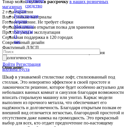
Чистящее
Товар можно купить
в рассрочку
в наших розничных
средство
магазинах
Войти
2 года гарантии
Регистрация
Влагостойкие материалы
Акции
Готовое решение. Не требует сборки
Магазины
Функциональная открытая полка для хранения
Контакты
Простой уход и эксплуатация
О
Сервисная поддержка в 120 городах
нас
Современный дизайн
Фактурный ЛДСП
Функциональная и вместительная система хранения
Экологичность
Войти
Регистрация
Описание:
корзина пуста
Шкаф в узнаваемой стилистике лофт, стилизованный под
стеллаж. Это невероятно эффектное в своей простоте и
лаконичности решение, которое будет особенно актуально для
небольших ванных комнат и санузлов благодаря возможности
вписать стиральную машину или унитаз. Каркас модели
выполнен из прочного металла, что обеспечивает его
надёжность и долговечность. Благодаря открытым полкам ее
внешний вид отличается легкостью, благородной простотой и
отсутствием даже намека на громоздкость. Это прекрасный
выбор для всех, кто отдает предпочтение по-настоящему