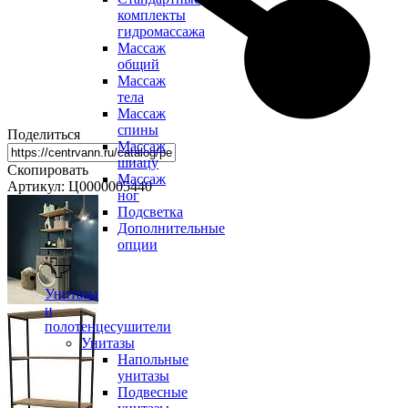
комплекты
гидромассажа
Массаж
общий
Массаж
тела
Массаж
спины
Поделиться
Массаж
шиацу
Скопировать
Массаж
Артикул: Ц0000005440
ног
Подсветка
Дополнительные
опции
Унитазы
и
полотенцесушители
Унитазы
Напольные
унитазы
Подвесные