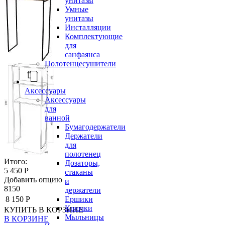
унитазы
Умные
унитазы
Инсталляции
Комплектующие
для
санфаянса
Полотенцесушители
Аксессуары
Аксессуары
для
ванной
Бумагодержатели
Держатели
для
полотенец
Итого:
Дозаторы,
5 450 Р
стаканы
Добавить опцию
и
8150
держатели
Ершики
8 150 Р
Крючки
КУПИТЬ
В КОРЗИНЕ
Мыльницы
В КОРЗИНЕ