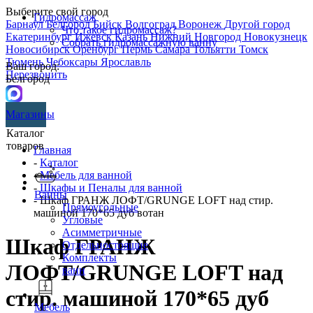
Выберите свой город
Гидромассаж
Барнаул
Белгород
Бийск
Волгоград
Воронеж
Другой город
Что такое гидромассаж?
Екатеринбург
Ижевск
Казань
Нижний Новгород
Новокузнецк
Собрать гидромассажную ванну
Новосибирск
Оренбург
Пермь
Самара
Тольятти
Томск
Тюмень
Чебоксары
Ярославль
Ваш город:
Перезвонить
Белгород
Магазины
Каталог
товаров
Главная
-
Каталог
-
Мебель для ванной
-
Шкафы и Пеналы для ванной
Ванны
- Шкаф ГРАНЖ ЛОФТ/GRUNGE LOFT над стир.
Прямоугольные
машиной 170*65 дуб вотан
Угловые
Асимметричные
Шкаф ГРАНЖ
Отдельностоящие
Комплекты
ЛОФТ/GRUNGE LOFT над
ванн
стир. машиной 170*65 дуб
Мебель