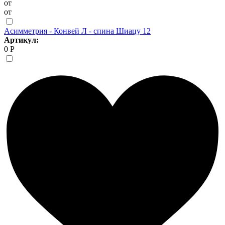
от
от
Асимметрия - Конвей Л - спина Шиацу 12
Артикул:
0 Р