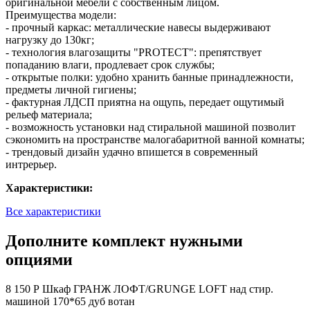
оригинальной мебели с собственным лицом.
Преимущества модели:
- прочный каркас: металлические навесы выдерживают
нагрузку до 130кг;
- технология влагозащиты "PROTECT": препятствует
попаданию влаги, продлевает срок службы;
- открытые полки: удобно хранить банные принадлежности,
предметы личной гигиены;
- фактурная ЛДСП приятна на ощупь, передает ощутимый
рельеф материала;
- возможность установки над стиральной машиной позволит
сэкономить на пространстве малогабаритной ванной комнаты;
- трендовый дизайн удачно впишется в современный
интрерьер.
Характеристики:
Все характеристики
Дополните комплект нужными
опциями
8 150 Р
Шкаф ГРАНЖ ЛОФТ/GRUNGE LOFT над стир.
машиной 170*65 дуб вотан