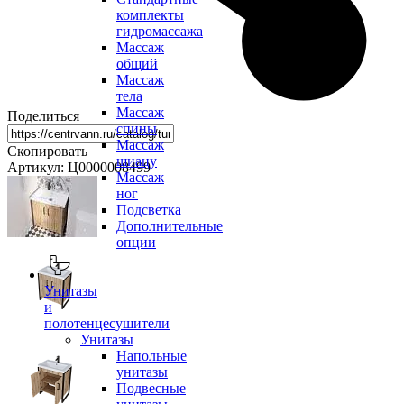
комплекты
гидромассажа
Массаж
общий
Массаж
тела
Массаж
Поделиться
спины
Массаж
Скопировать
шиацу
Артикул: Ц0000008499
Массаж
ног
Подсветка
Дополнительные
опции
Унитазы
и
полотенцесушители
Унитазы
Напольные
унитазы
Подвесные