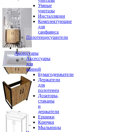
унитазы
Умные
унитазы
Инсталляции
Комплектующие
для
санфаянса
Полотенцесушители
Аксессуары
Аксессуары
для
ванной
Бумагодержатели
Держатели
для
полотенец
Дозаторы,
стаканы
и
держатели
Ершики
Крючки
Мыльницы