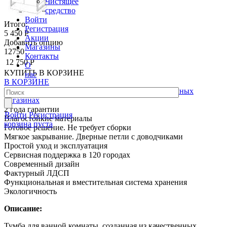
Чистящее
средство
Войти
Итого:
Регистрация
5 450 Р
Акции
Добавить опцию
Магазины
12750
Контакты
12 750 Р
О
КУПИТЬ
В КОРЗИНЕ
нас
В КОРЗИНЕ
Товар можно купить
в рассрочку
в наших розничных
магазинах
2 года гарантии
Войти
Регистрация
Влагостойкие материалы
корзина пуста
Готовое решение. Не требует сборки
Мягкое закрывание. Дверные петли с доводчиками
Простой уход и эксплуатация
Сервисная поддержка в 120 городах
Современный дизайн
Фактурный ЛДСП
Функциональная и вместительная система хранения
Экологичность
Описание:
Тумба для ванной комнаты, созданная из качественных,