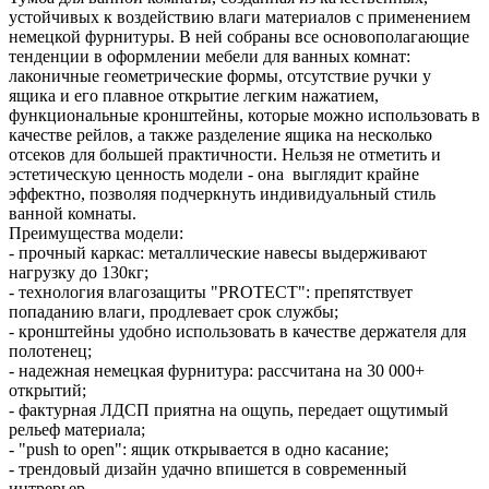
устойчивых к воздействию влаги материалов с применением
немецкой фурнитуры. В ней собраны все основополагающие
тенденции в оформлении мебели для ванных комнат:
лаконичные геометрические формы, отсутствие ручки у
ящика и его плавное открытие легким нажатием,
функциональные кронштейны, которые можно использовать в
качестве рейлов, а также разделение ящика на несколько
отсеков для большей практичности. Нельзя не отметить и
эстетическую ценность модели - она выглядит крайне
эффектно, позволяя подчеркнуть индивидуальный стиль
ванной комнаты.
Преимущества модели:
- прочный каркас: металлические навесы выдерживают
нагрузку до 130кг;
- технология влагозащиты "PROTECT": препятствует
попаданию влаги, продлевает срок службы;
- кронштейны удобно использовать в качестве держателя для
полотенец;
- надежная немецкая фурнитура: рассчитана на 30 000+
открытий;
- фактурная ЛДСП приятна на ощупь, передает ощутимый
рельеф материала;
- "push to open": ящик открывается в одно касание;
- трендовый дизайн удачно впишется в современный
интрерьер.