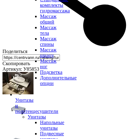
комплекты
гидромассажа
Массаж
общий
Массаж
тела
Массаж
спины
Массаж
Поделиться
шиацу
Массаж
Скопировать
ног
Артикул: У85853
Подсветка
Дополнительные
опции
Унитазы
и
полотенцесушители
Унитазы
Напольные
унитазы
Подвесные