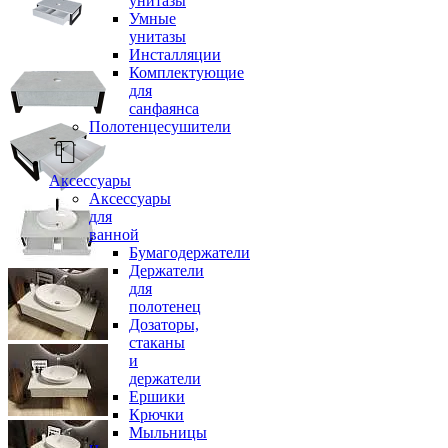
унитазы
Умные
унитазы
Инсталляции
Комплектующие
для
санфаянса
Полотенцесушители
Аксессуары
Аксессуары
для
ванной
Бумагодержатели
Держатели
для
полотенец
Дозаторы,
стаканы
и
держатели
Ершики
Крючки
Мыльницы