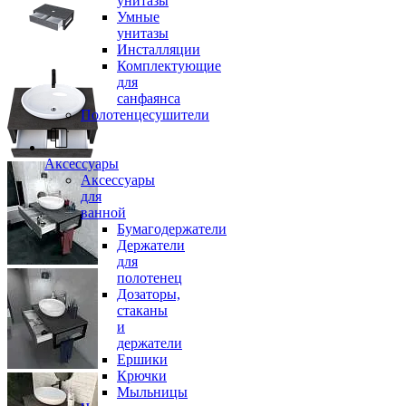
унитазы
Умные
унитазы
Инсталляции
Комплектующие
для
санфаянса
Полотенцесушители
Аксессуары
Аксессуары
для
ванной
Бумагодержатели
Держатели
для
полотенец
Дозаторы,
стаканы
и
держатели
Ершики
Крючки
Мыльницы