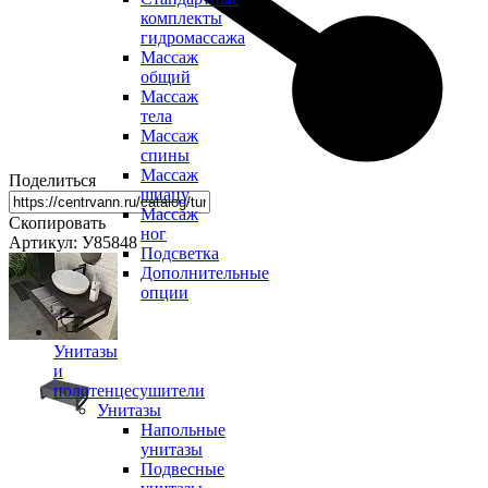
комплекты
гидромассажа
Массаж
общий
Массаж
тела
Массаж
спины
Массаж
Поделиться
шиацу
Массаж
Скопировать
ног
Артикул: У85848
Подсветка
Дополнительные
опции
Унитазы
и
полотенцесушители
Унитазы
Напольные
унитазы
Подвесные