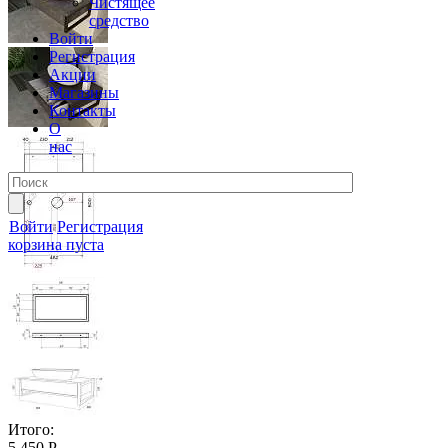
Чистящее
средство
Войти
Регистрация
Акции
Магазины
Контакты
О
нас
Войти
Регистрация
корзина пуста
Итого:
5 450 Р