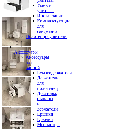
унитазы
Умные
унитазы
Инсталляции
Комплектующие
для
санфаянса
Полотенцесушители
Аксессуары
Аксессуары
для
ванной
Бумагодержатели
Держатели
для
полотенец
Дозаторы,
стаканы
и
держатели
Ершики
Крючки
Мыльницы