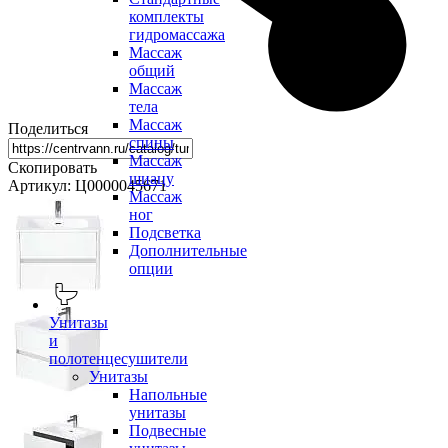
комплекты
гидромассажа
Массаж
общий
Массаж
тела
Массаж
Поделиться
спины
Массаж
Скопировать
шиацу
Артикул: Ц0000045671
Массаж
ног
Подсветка
Дополнительные
опции
Унитазы
и
полотенцесушители
Унитазы
Напольные
унитазы
Подвесные