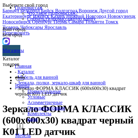
Выберите свой город
Гидромассаж
Барнаул
Белгород
Бийск
Волгоград
Воронеж
Другой город
Что такое гидромассаж?
Екатеринбург
Ижевск
Казань
Нижний Новгород
Новокузнецк
Собрать гидромассажную ванну
Новосибирск
Оренбург
Пермь
Самара
Тольятти
Томск
Тюмень
Чебоксары
Ярославль
Ваш город:
Перезвонить
Белгород
Магазины
Каталог
товаров
Главная
-
Каталог
-
Мебель для ванной
-
Зеркала, полки, зеркало-шкаф для ванной
Ванны
- Зеркало ФОРМА КЛАССИК (600х600х30) квадрат
Прямоугольные
черный К01 LED датчик
Угловые
Асимметричные
Зеркало ФОРМА КЛАССИК
Отдельностоящие
Комплекты
(600х600х30) квадрат черный
ванн
К01 LED датчик
Мебель