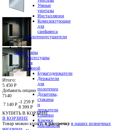
унитазы
Умные
унитазы
Инсталляции
Комплектующие
для
санфаянса
Полотенцесушители
Аксессуары
Аксессуары
для
ванной
Бумагодержатели
Держатели
Итого:
для
5 450 Р
полотенец
Добавить опцию
Дозаторы,
7140
стаканы
-1 259 Р
7 140 Р
и
8 399 Р
держатели
КУПИТЬ
В КОРЗИНЕ
Ершики
В КОРЗИНЕ
Крючки
Товар можно купить
в рассрочку
в наших розничных
Мыльницы
магазинах