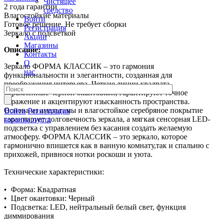
Чистящее
2 года гарантии
средство
Влагостойкие материалы
Войти
Готовое решение. Не требует сборки
Регистрация
Зеркало с подсветкой
Акции
Магазины
Описание:
Контакты
О
Зеркало ФОРМА КЛАССИК – это гармония
нас
функциональности и элегантности, созданная для
преображения интерьера. Четкие линии квадрата,
обрамленные черной окантовкой, гарантируют точное
отражение и акцентируют изысканность пространства.
Основа из амальгамы и влагостойкое серебряное покрытие
Войти
Регистрация
гарантирует долговечность зеркала, а мягкая сенсорная LED-
корзина пуста
подсветка с управлением без касания создать желаемую
атмосферу. ФОРМА КЛАССИК – это зеркало, которое
гармонично впишется как в ванную комнату,так и спальню с
прихожей, привнося нотки роскоши и уюта.
Технические характеристики:
• Форма: Квадратная
• Цвет окантовки: Черный
• Подсветка: LED, нейтральный белый свет, функция
диммирования