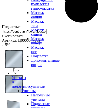
комплекты
гидромассажа
Массаж
общий
Массаж
тела
Поделиться
Массаж
спины
Скопировать
Массаж
Артикул: Ц0000047089
шиацу
-15
%
Массаж
ног
Подсветка
Дополнительные
опции
Унитазы
и
полотенцесушители
Унитазы
Напольные
унитазы
Подвесные