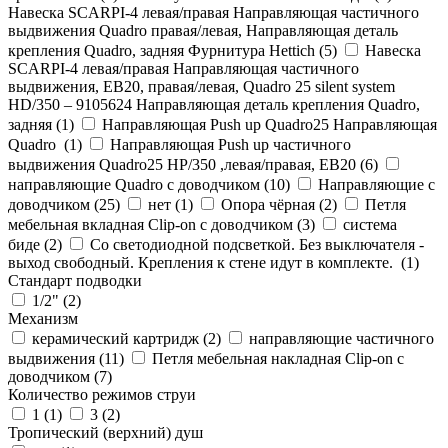
Навеска SCARPI-4 левая/правая Направляющая частичного
выдвижения Quadro правая/левая, Направляющая деталь
крепления Quadro, задняя Фурнитура Hettich (
5
)
Навеска
SCARPI-4 левая/правая Направляющая частичного
выдвижения, ЕВ20, правая/левая, Quadro 25 silent system
HD/350 – 9105624 Направляющая деталь крепления Quadro,
задняя (
1
)
Направляющая Push up Quadro25 Направляющая
Quadro (
1
)
Направляющая Push up частичного
выдвижения Quadro25 НР/350 ,левая/правая, ЕВ20 (
6
)
направляющие Quadro с доводчиком (
10
)
Направляющие с
доводчиком (
25
)
нет (
1
)
Опора чёрная (
2
)
Петля
мебельная вкладная Clip-on с доводчиком (
3
)
система
биде (
2
)
Со светодиодной подсветкой. Без выключателя -
выход свободный. Крепления к стене идут в комплекте. (
1
)
Стандарт подводки
1/2" (
2
)
Механизм
керамический картридж (
2
)
направляющие частичного
выдвижения (
11
)
Петля мебельная накладная Clip-on с
доводчиком (
7
)
Количество режимов струи
1 (
1
)
3 (
2
)
Тропический (верхний) душ