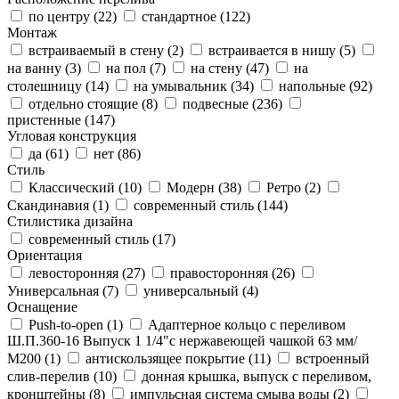
по центру (
22
)
стандартное (
122
)
Монтаж
встраиваемый в стену (
2
)
встраивается в нишу (
5
)
на ванну (
3
)
на пол (
7
)
на стену (
47
)
на
столешницу (
14
)
на умывальник (
34
)
напольные (
92
)
отдельно стоящие (
8
)
подвесные (
236
)
пристенные (
147
)
Угловая конструкция
да (
61
)
нет (
86
)
Стиль
Классический (
10
)
Модерн (
38
)
Ретро (
2
)
Скандинавия (
1
)
современный стиль (
144
)
Стилистика дизайна
современный стиль (
17
)
Ориентация
левосторонняя (
27
)
правосторонняя (
26
)
Универсальная (
7
)
универсальный (
4
)
Оснащение
Push-to-open (
1
)
Адаптерное кольцо с переливом
Ш.П.360-16 Выпуск 1 1/4"с нержавеющей чашкой 63 мм/
М200 (
1
)
антискользящее покрытие (
11
)
встроенный
слив-перелив (
10
)
донная крышка, выпуск с переливом,
кронштейны (
8
)
импульсная система смыва воды (
2
)