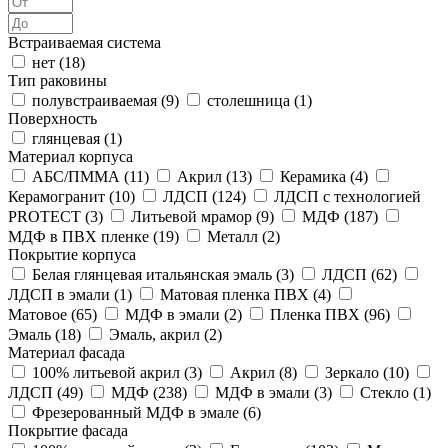
Встраиваемая система
нет (
18
)
Тип раковины
полувстраиваемая (
9
)
столешница (
1
)
Поверхность
глянцевая (
1
)
Материал корпуса
АБС/ПММА (
11
)
Акрил (
13
)
Керамика (
4
)
Керамогранит (
10
)
ЛДСП (
124
)
ЛДСП с технологией
PROTECT (
3
)
Литьевой мрамор (
9
)
МДФ (
187
)
МДФ в ПВХ пленке (
19
)
Металл (
2
)
Покрытие корпуса
Белая глянцевая итальянская эмаль (
3
)
ЛДСП (
62
)
ЛДСП в эмали (
1
)
Матовая пленка ПВХ (
4
)
Матовое (
65
)
МДФ в эмали (
2
)
Пленка ПВХ (
96
)
Эмаль (
18
)
Эмаль, акрил (
2
)
Материал фасада
100% литьевой акрил (
3
)
Акрил (
8
)
Зеркало (
10
)
ЛДСП (
49
)
МДФ (
238
)
МДФ в эмали (
3
)
Стекло (
1
)
Фрезерованный МДФ в эмале (
6
)
Покрытие фасада