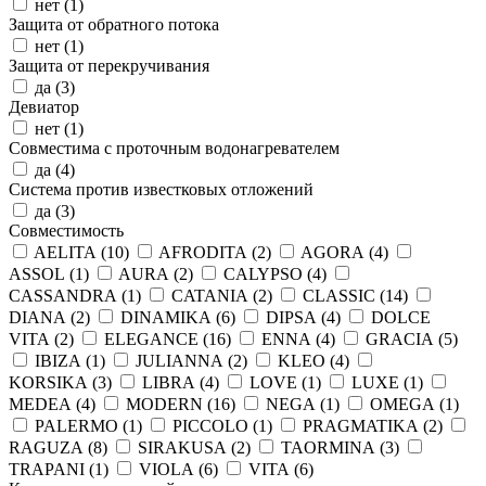
нет (
1
)
Защита от обратного потока
нет (
1
)
Защита от перекручивания
да (
3
)
Девиатор
нет (
1
)
Совместима с проточным водонагревателем
да (
4
)
Система против известковых отложений
да (
3
)
Совместимость
AELITA (
10
)
AFRODITA (
2
)
AGORA (
4
)
ASSOL (
1
)
AURA (
2
)
CALYPSO (
4
)
CASSANDRA (
1
)
CATANIA (
2
)
CLASSIC (
14
)
DIANA (
2
)
DINAMIKA (
6
)
DIPSA (
4
)
DOLCE
VITA (
2
)
ELEGANCE (
16
)
ENNA (
4
)
GRACIA (
5
)
IBIZA (
1
)
JULIANNA (
2
)
KLEO (
4
)
KORSIKA (
3
)
LIBRA (
4
)
LOVE (
1
)
LUXE (
1
)
MEDEA (
4
)
MODERN (
16
)
NEGA (
1
)
OMEGA (
1
)
PALERMO (
1
)
PICCOLO (
1
)
PRAGMATIKA (
2
)
RAGUZA (
8
)
SIRAKUSA (
2
)
TAORMINA (
3
)
TRAPANI (
1
)
VIOLA (
6
)
VITA (
6
)