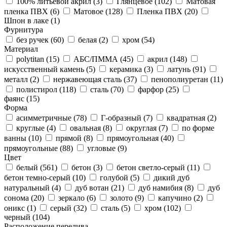
100% литьевой акрил (
3
)
Глянцевое (
102
)
Матовая
пленка ПВХ (
6
)
Матовое (
128
)
Пленка ПВХ (
20
)
Шпон в лаке (
1
)
Фурнитура
без ручек (
60
)
белая (
2
)
хром (
54
)
Материал
polytitan (
15
)
АБС/ПММА (
45
)
акрил (
148
)
искусственный камень (
5
)
керамика (
3
)
латунь (
91
)
металл (
2
)
нержавеющая сталь (
37
)
пенополиуретан (
11
)
полистирол (
118
)
сталь (
70
)
фарфор (
25
)
фаянс (
15
)
Форма
асимметричные (
78
)
Г-образный (
7
)
квадратная (
2
)
круглые (
4
)
овальная (
8
)
округлая (
7
)
по форме
ванны (
10
)
прямой (
8
)
прямоугольная (
40
)
прямоугольные (
88
)
угловые (
9
)
Цвет
белый (
561
)
бетон (
3
)
бетон светло-серый (
11
)
бетон темно-серый (
10
)
голубой (
5
)
дикий дуб
натуральный (
4
)
дуб вотан (
21
)
дуб намибия (
8
)
дуб
сонома (
20
)
зеркало (
6
)
золото (
9
)
капучино (
2
)
оникс (
1
)
серый (
32
)
сталь (
5
)
хром (
102
)
черный (
104
)
Расположение перелива