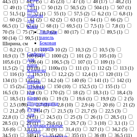
44,5 (
1
)
44,7 (
5
)
45 (
23
)
47 (
3
)
48 (
17
)
48,2 (
1
)
для
49 (
1
)
5 (
1
)
50 (
12
)
50,5 (
2
)
504 (
1
)
507 (
1
)
ванн
51,5 (
1
)
52 (
1
)
55 (
1
)
57,5 (
2
)
6,2 (
1
)
6,8 (
1
)
Панели
60 (
2
)
61 (
2
)
62 (
2
)
63 (
1
)
64 (
1
)
66 (
2
)
для
66,5 (
1
)
67 (
1
)
68 (
1
)
69,5 (
1
)
7,5 (
1
)
7,8 (
1
)
ванн
70 (
5
)
75 (
7
)
8,7 (
2
)
80 (
17
)
87 (
1
)
89,5 (
1
)
Лицевая
панель
90 (
14
)
99,5 (
1
)
Боковая
Ширина, см
панель
0,2 (
1
)
1,01 (
1
)
10 (
2
)
10,3 (
2
)
10,5 (
3
)
Сифоны
10,9 (
1
)
100 (
64
)
1000 (
2
)
101 (
2
)
105 (
10
)
для
105,6 (
1
)
106 (
4
)
106,5 (
3
)
107 (
1
)
109 (
1
)
ванн
11,5 (
2
)
110 (
8
)
1100а (
1
)
111 (
1
)
112 (
2
)
113 (
1
)
Карнизы
116 (
1
)
116,5 (
1
)
12,2 (
2
)
12,4 (
1
)
120 (
11
)
для
134 (
1
)
135 (
2
)
14,2 (
4
)
140 (
6
)
141 (
1
)
142 (
1
)
ванны
15 (
2
)
15,9 (
1
)
150 (
10
)
152,5 (
1
)
155 (
1
)
Шторки
16,5 (
3
)
17,9 (
3
)
170 (
2
)
18 (
2
)
18,3 (
1
)
18,4 (
3
)
для
ванн
18,5 (
1
)
180 (
6
)
19 (
3
)
19,6 (
1
)
19,9 (
2
)
2 (
5
)
Подголовники
2,5 (
108
)
2,7 (
2
)
2,8 (
10
)
2,9 (
4
)
20 (
6
)
21 (
2
)
Ручки
21,2 (
6
)
21,4 (
7
)
21,5 (
3
)
21,7 (
5
)
22,5 (
3
)
для
22,8 (
1
)
24 (
1
)
24,5 (
1
)
25 (
3
)
26 (
1
)
28,5 (
1
)
ванны
28.5 (
1
)
29 (
1
)
29,6 (
1
)
29,7 (
3
)
3 (
10
)
3,1 (
1
)
Гидромассажные
3,6 (
6
)
3,8 (
1
)
30 (
9
)
31,4 (
1
)
327 (
1
)
34,2 (
5
)
опции
34,5 (
1
)
348 (
1
)
35 (
20
)
355 (
1
)
36 (
8
)
36,5 (
11
)
Стандартные