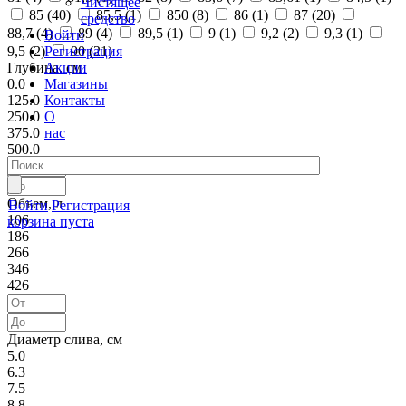
Чистящее
85 (
40
)
85,5 (
1
)
850 (
8
)
86 (
1
)
87 (
20
)
средство
88,7 (
4
)
89 (
4
)
89,5 (
1
)
9 (
1
)
9,2 (
2
)
9,3 (
1
)
Войти
Регистрация
9,5 (
2
)
90 (
21
)
Акции
Глубина, см
Магазины
0.0
Контакты
125.0
О
250.0
нас
375.0
500.0
Объем, л
Войти
Регистрация
106
корзина пуста
186
266
346
426
Диаметр слива, см
5.0
6.3
7.5
8.8