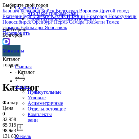
Выберите свой город
Гидромассаж
Барнаул
Белгород
Бийск
Волгоград
Воронеж
Другой город
Что такое гидромассаж?
Екатеринбург
Ижевск
Казань
Нижний Новгород
Новокузнецк
Собрать гидромассажную ванну
Новосибирск
Оренбург
Пермь
Самара
Тольятти
Томск
Тюмень
Чебоксары
Ярославль
Ваш город:
Перезвонить
Белгород
Магазины
Каталог
товаров
Главная
- Каталог
Каталог
Ванны
Прямоугольные
Угловые
Фильтр
Асимметричные
Цена
Отдельностоящие
0
Комплекты
32 958
ванн
65 915
98 873
131 830
Мебель