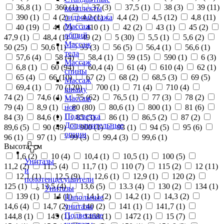
36,8 (
1
)
360 (
1
)
37 (
3
)
37,5 (
1
)
38 (
3
)
39 (
11
)
комплекты
390 (
1
)
4 (
2
)
4,2 (
1
)
4,4 (
2
)
4,5 (
12
)
4,8 (
11
)
гидромассажа
Массаж
40 (
19
)
41 (
2
)
410 (
1
)
42 (
2
)
43 (
1
)
45 (
2
)
общий
47,9 (
1
)
48,4 (
1
)
49 (
2
)
5 (
30
)
5,5 (
1
)
5,6 (
2
)
Массаж
50 (
25
)
50,6 (
1
)
55 (
3
)
56 (
5
)
56,4 (
1
)
56,6 (
1
)
тела
57,6 (
4
)
58 (
4
)
58,4 (
1
)
59 (
15
)
590 (
1
)
6 (
3
)
Массаж
6,8 (
1
)
60 (
94
)
60,4 (
4
)
61 (
4
)
610 (
4
)
62 (
1
)
спины
65 (
4
)
66 (
10
)
67 (
2
)
68 (
2
)
68,5 (
3
)
69 (
5
)
Массаж
69,4 (
1
)
70 (
120
)
700 (
1
)
71 (
4
)
710 (
4
)
шиацу
74 (
2
)
74,6 (
4
)
75 (
62
)
76,5 (
1
)
77 (
3
)
78 (
2
)
Массаж
79 (
4
)
8,9 (
1
)
80 (
80
)
80,6 (
1
)
800 (
1
)
81 (
6
)
ног
Подсветка
84 (
3
)
84,6 (
1
)
85 (
3
)
86 (
1
)
86,5 (
2
)
87 (
2
)
Дополнительные
89,6 (
5
)
90 (
49
)
900 (
1
)
93 (
1
)
94 (
5
)
95 (
6
)
опции
96 (
1
)
97 (
1
)
99 (
3
)
99,4 (
3
)
99,6 (
1
)
Высота, см
1,6 (
2
)
10 (
4
)
10,4 (
1
)
10,5 (
1
)
100 (
5
)
Унитазы
11,2 (
2
)
11,5 (
4
)
11,7 (
1
)
110 (
7
)
115 (
2
)
12 (
11
)
и
12,1 (
1
)
12,5 (
9
)
12,6 (
1
)
12,9 (
1
)
120 (
2
)
полотенцесушители
125 (
1
)
13,5 (
4
)
13,6 (
5
)
13.3 (
4
)
130 (
2
)
134 (
1
)
Унитазы
139 (
1
)
14 (
1
)
14,1 (
2
)
14,2 (
1
)
14,3 (
2
)
Напольные
14,6 (
4
)
14,7 (
2
)
140 (
2
)
141 (
1
)
141,7 (
1
)
унитазы
Подвесные
144,8 (
1
)
145 (
1
)
1468 (
1
)
1472 (
1
)
15 (
7
)