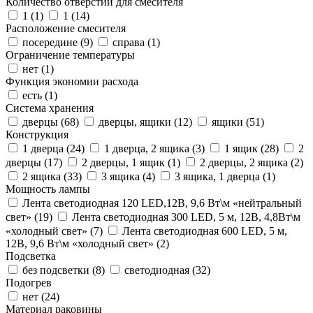
Количество отверстий для смесителя
1 (
1
)
1 (
14
)
Расположение смесителя
посередине (
9
)
справа (
1
)
Ограничение температуры
нет (
1
)
Функция экономии расхода
есть (
1
)
Система хранения
дверцы (
68
)
дверцы, ящики (
12
)
ящики (
51
)
Конструкция
1 дверца (
24
)
1 дверца, 2 ящика (
3
)
1 ящик (
28
)
2
дверцы (
17
)
2 дверцы, 1 ящик (
1
)
2 дверцы, 2 ящика (
2
)
2 ящика (
33
)
3 ящика (
4
)
3 ящика, 1 дверца (
1
)
Мощность лампы
Лента светодиодная 120 LED,12В, 9,6 Вт\м «нейтральный
свет» (
19
)
Лента светодиодная 300 LED, 5 м, 12В, 4,8Вт\м
«холодный свет» (
7
)
Лента светодиодная 600 LED, 5 м,
12В, 9,6 Вт\м «холодный свет» (
2
)
Подсветка
без подсветки (
8
)
светодиодная (
32
)
Подогрев
нет (
24
)
Материал раковины