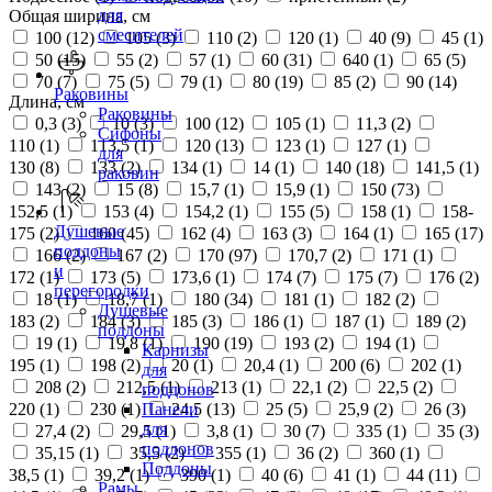
для
Общая ширина, см
смесителей
100 (
12
)
105 (
3
)
110 (
2
)
120 (
1
)
40 (
9
)
45 (
1
)
50 (
15
)
55 (
2
)
57 (
1
)
60 (
31
)
640 (
1
)
65 (
5
)
70 (
7
)
75 (
5
)
79 (
1
)
80 (
19
)
85 (
2
)
90 (
14
)
Раковины
Длина, см
Раковины
0,3 (
3
)
10 (
3
)
100 (
12
)
105 (
1
)
11,3 (
2
)
Сифоны
110 (
1
)
113,5 (
1
)
120 (
13
)
123 (
1
)
127 (
1
)
для
130 (
8
)
133 (
2
)
134 (
1
)
14 (
1
)
140 (
18
)
141,5 (
1
)
раковин
143 (
2
)
15 (
8
)
15,7 (
1
)
15,9 (
1
)
150 (
73
)
152,5 (
1
)
153 (
4
)
154,2 (
1
)
155 (
5
)
158 (
1
)
158-
Душевые
175 (
2
)
160 (
45
)
162 (
4
)
163 (
3
)
164 (
1
)
165 (
17
)
поддоны
166 (
2
)
167 (
2
)
170 (
97
)
170,7 (
2
)
171 (
1
)
и
172 (
1
)
173 (
5
)
173,6 (
1
)
174 (
7
)
175 (
7
)
176 (
2
)
перегородки
18 (
1
)
18,7 (
1
)
180 (
34
)
181 (
1
)
182 (
2
)
Душевые
183 (
2
)
184 (
3
)
185 (
3
)
186 (
1
)
187 (
1
)
189 (
2
)
поддоны
19 (
1
)
19,8 (
1
)
190 (
19
)
193 (
2
)
194 (
1
)
Карнизы
195 (
1
)
198 (
2
)
20 (
1
)
20,4 (
1
)
200 (
6
)
202 (
1
)
для
208 (
2
)
212,5 (
1
)
213 (
1
)
22,1 (
2
)
22,5 (
2
)
поддонов
220 (
1
)
230 (
1
)
24,5 (
13
)
25 (
5
)
25,9 (
2
)
26 (
3
)
Панели
для
27,4 (
2
)
29,5 (
1
)
3,8 (
1
)
30 (
7
)
335 (
1
)
35 (
3
)
поддонов
35,15 (
1
)
35,5 (
2
)
355 (
1
)
36 (
2
)
360 (
1
)
Поддоны
38,5 (
1
)
39,2 (
1
)
390 (
1
)
40 (
6
)
41 (
1
)
44 (
11
)
Рамы