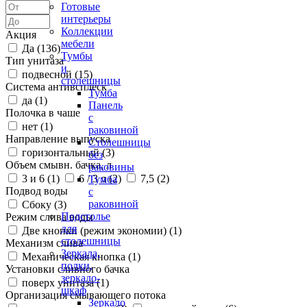
Готовые
интерьеры
Коллекции
Акция
мебели
Да (
136
)
Тумбы
Тип унитаза
и
подвесной (
15
)
столешницы
Система антивсплеск
Тумба
да (
1
)
Панель
Полочка в чаше
с
нет (
1
)
раковиной
Направление выпуска
Столешницы
горизонтальный (
3
)
без
Объем смывн. бачка, л
раковины
3 и 6 (
1
)
6 / 3 л (
2
)
7,5 (
2
)
Тумба
Подвод воды
с
раковиной
Сбоку (
3
)
Подстолье
Режим слива воды
для
Две кнопки (режим экономии) (
1
)
столешницы
Механизм слива
Зеркала,
Механическая кнопка (
1
)
полки,
Установки сливного бачка
зеркало-
поверх унитаза (
1
)
шкаф
Организация смывающего потока
Зеркало