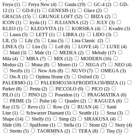
Freya (
1
)
Freya New (
4
)
Gaula (
19
)
GC-4 (
2
)
GD-
12 (
1
)
GD-8 (
1
)
GENESIS (
1
)
Glace (
2
)
GRACIA (
15
)
GRUNGE LOFT (
52
)
IBIZA (
2
)
ICON (
1
)
Iryda (
1
)
JULIANNA (
12
)
JULY (
3
)
KLEO (
1
)
KLEO/VITA (
1
)
KORSIKA (
4
)
Kvadro (
3
)
Laura (
5
)
LETT (
1
)
LIBRA (
1
)
LIDO (
3
)
LIL (
5
)
Lily (
5
)
Lina (
5
)
Lina Classic (
2
)
LINEA (
5
)
Lira (
5
)
Loft (
6
)
LOVE (
4
)
LUXE (
4
)
Maid (
3
)
Male (
1
)
MEDEA (
2
)
Melody (
17
)
Mila (
4
)
MIRA (
7
)
MIX (
12
)
MODERN (
16
)
Moduo (
2
)
Mona (
8
)
Monro (
1
)
NEGA (
7
)
NEO (
4
)
Neofix (
1
)
New Aris (
8
)
NUVO (
7
)
OMEGA (
3
)
On-X (
1
)
Optima Home (
3
)
Oxford (
3
)
PALERMO (
1
)
PALERMO150/AFRODITA150/IBIZA (
1
)
Parker (
8
)
Penta (
2
)
PICCOLO (
9
)
PICO (
2
)
PILO (
1
)
PINO (
2
)
Poseidon (
1
)
PRAGMATIKA (
6
)
PRIME (
3
)
Pulse (
4
)
Quadro (
2
)
RAGUZA (
6
)
Ray (
13
)
Revo (
1
)
Row (
3
)
RUAN (
4
)
Santi
Line (
1
)
Schwarzer Diamant (
1
)
Seattle (
1
)
Sena (
3
)
Shape (
14
)
Shelfy (
1
)
Simp (
2
)
SIRAKUSA (
4
)
Slide (
18
)
SpaHome (
1
)
Stella (
1
)
Stone (
2
)
Story (
4
)
Stretto (
5
)
TAORMINA (
2
)
TERA (
8
)
Tiny (
5
)