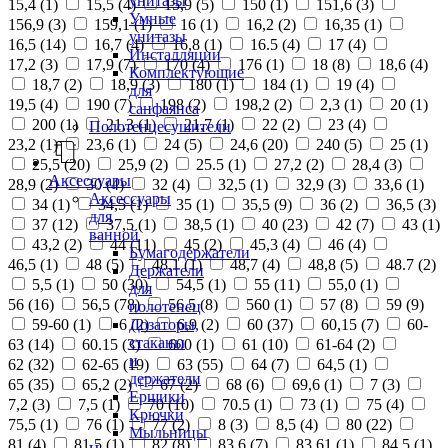
унитазы
15,4 (
1
)
15,5 (
4
)
15,9 (
5
)
150 (
1
)
151,6 (
3
)
Умные
156,9 (
3
)
159,1 (
1
)
16 (
1
)
16,2 (
2
)
16,35 (
1
)
унитазы
16,5 (
14
)
16,7 (
4
)
16,8 (
1
)
16.5 (
4
)
17 (
4
)
Инсталляции
17,2 (
3
)
17,9 (
7
)
170 (
4
)
176 (
1
)
18 (
8
)
18,6 (
4
)
Комплектующие
18,7 (
2
)
18,9 (
3
)
180 (
1
)
184 (
1
)
19 (
4
)
для
19,5 (
4
)
190 (
7
)
198 (
2
)
198,2 (
2
)
2,3 (
1
)
20 (
1
)
санфаянса
200 (
1
)
21,3 (
1
)
21,7 (
1
)
22 (
2
)
23 (
4
)
Полотенцесушители
23,2 (
1
)
23,6 (
1
)
24 (
5
)
24,6 (
20
)
240 (
5
)
25 (
1
)
25,5 (
20
)
25,9 (
2
)
25.5 (
1
)
27,2 (
2
)
28,4 (
3
)
Аксессуары
28,9 (
2
)
30 (
4
)
32 (
4
)
32,5 (
1
)
32,9 (
3
)
33,6 (
1
)
Аксессуары
34 (
1
)
34,5 (
1
)
35 (
1
)
35,5 (
9
)
36 (
2
)
36,5 (
3
)
для
37 (
12
)
37,5 (
1
)
38,5 (
1
)
40 (
23
)
42 (
7
)
43 (
1
)
ванной
43,2 (
2
)
44 (
11
)
45 (
2
)
45,3 (
4
)
46 (
4
)
Бумагодержатели
46,5 (
1
)
48 (
5
)
48,1 (
1
)
48,7 (
4
)
48,8 (
5
)
48.7 (
2
)
Держатели
5,5 (
1
)
50 (
30
)
54,5 (
1
)
55 (
11
)
55,0 (
1
)
для
56 (
16
)
56,5 (
78
)
56.5 (
8
)
560 (
1
)
57 (
8
)
59 (
9
)
полотенец
Дозаторы,
59-60 (
1
)
6 (
2
)
6,9 (
2
)
60 (
37
)
60,15 (
7
)
60-
стаканы
63 (
14
)
60.15 (
3
)
600 (
1
)
61 (
10
)
61-64 (
2
)
и
62 (
32
)
62-65 (
19
)
63 (
55
)
64 (
7
)
64,5 (
1
)
держатели
65 (
35
)
65,2 (
2
)
67 (
2
)
68 (
6
)
69,6 (
1
)
7 (
3
)
Ершики
7,2 (
3
)
7,5 (
1
)
70 (
10
)
70.5 (
1
)
73 (
1
)
75 (
4
)
Крючки
75,5 (
1
)
76 (
1
)
77 (
2
)
8 (
3
)
8,5 (
4
)
80 (
22
)
Мыльницы
81 (
4
)
81,5 (
1
)
82 (
8
)
83,6 (
7
)
83,61 (
1
)
84,5 (
1
)