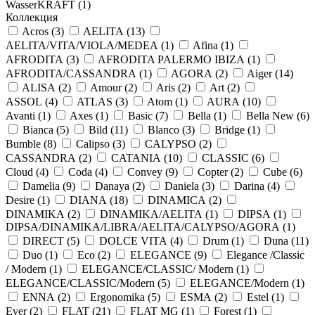
WasserKRAFT (
1
)
Коллекция
Acros (
3
)
AELITA (
13
)
AELITA/VITA/VIOLA/MEDEA (
1
)
Afina (
1
)
AFRODITA (
3
)
AFRODITA PALERMO IBIZA (
1
)
AFRODITA/CASSANDRA (
1
)
AGORA (
2
)
Aiger (
14
)
ALISA (
2
)
Amour (
2
)
Aris (
2
)
Art (
2
)
ASSOL (
4
)
ATLAS (
3
)
Atom (
1
)
AURA (
10
)
Avanti (
1
)
Axes (
1
)
Basic (
7
)
Bella (
1
)
Bella New (
6
)
Bianca (
5
)
Bild (
11
)
Blanco (
3
)
Bridge (
1
)
Bumble (
8
)
Calipso (
3
)
CALYPSO (
2
)
CASSANDRA (
2
)
CATANIA (
10
)
CLASSIC (
6
)
Cloud (
4
)
Coda (
4
)
Convey (
9
)
Copter (
2
)
Cube (
6
)
Damelia (
9
)
Danaya (
2
)
Daniela (
3
)
Darina (
4
)
Desire (
1
)
DIANA (
18
)
DINAMICA (
2
)
DINAMIKA (
2
)
DINAMIKA/AELITA (
1
)
DIPSA (
1
)
DIPSA/DINAMIKA/LIBRA/AELITA/CALYPSO/AGORA (
1
)
DIRECT (
5
)
DOLCE VITA (
4
)
Drum (
1
)
Duna (
11
)
Duo (
1
)
Eco (
2
)
ELEGANCE (
9
)
Elegance /Classic
/ Modern (
1
)
ELEGANCE/CLASSIC/ Modern (
1
)
ELEGANCE/CLASSIC/Modern (
5
)
ELEGANCE/Modern (
1
)
ENNA (
2
)
Ergonomika (
5
)
ESMA (
2
)
Estel (
1
)
Ever (
2
)
FLAT (
21
)
FLAT MG (
1
)
Forest (
1
)