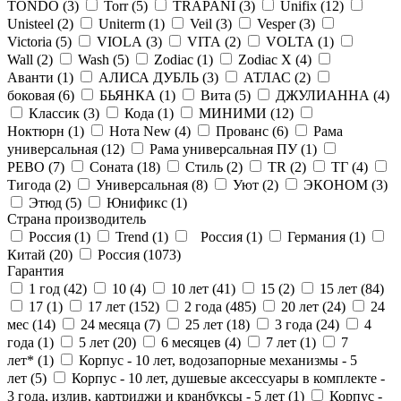
TONDO (
3
)
Torr (
5
)
TRAPANI (
3
)
Unifix (
12
)
Unisteel (
2
)
Uniterm (
1
)
Veil (
3
)
Vesper (
3
)
Victoria (
5
)
VIOLA (
3
)
VITA (
2
)
VOLTA (
1
)
Wall (
2
)
Wash (
5
)
Zodiac (
1
)
Zodiac X (
4
)
Аванти (
1
)
АЛИСА ДУБЛЬ (
3
)
АТЛАС (
2
)
боковая (
6
)
БЬЯНКА (
1
)
Вита (
5
)
ДЖУЛИАННА (
4
)
Классик (
3
)
Кода (
1
)
МИНИМИ (
12
)
Ноктюрн (
1
)
Нота New (
4
)
Прованс (
6
)
Рама
универсальная (
12
)
Рама универсальная ПУ (
1
)
РЕВО (
7
)
Соната (
18
)
Стиль (
2
)
ТR (
2
)
ТГ (
4
)
Тигода (
2
)
Универсальная (
8
)
Уют (
2
)
ЭКОНОМ (
3
)
Этюд (
5
)
Юнификс (
1
)
Страна производитель
Россия (
1
)
Trend (
1
)
Россия (
1
)
Германия (
1
)
Китай (
20
)
Россия (
1073
)
Гарантия
1 год (
42
)
10 (
4
)
10 лет (
41
)
15 (
2
)
15 лет (
84
)
17 (
1
)
17 лет (
152
)
2 года (
485
)
20 лет (
24
)
24
мес (
14
)
24 месяца (
7
)
25 лет (
18
)
3 года (
24
)
4
года (
1
)
5 лет (
20
)
6 месяцев (
4
)
7 лет (
1
)
7
лет* (
1
)
Корпус - 10 лет, водозапорные механизмы - 5
лет (
5
)
Корпус - 10 лет, душевые аксессуары в комплекте -
3 года, излив, картриджи и кранбуксы - 5 лет (
1
)
Корпус -