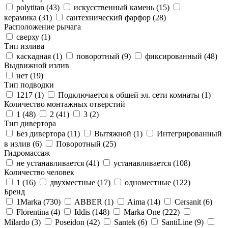
polytitan (
43
)
искусственный камень (
15
)
керамика (
31
)
сантехнический фарфор (
28
)
Расположение рычага
сверху (
1
)
Тип излива
каскадная (
1
)
поворотный (
9
)
фиксированный (
48
)
Выдвижной излив
нет (
19
)
Тип подводки
1217 (
1
)
Подключается к общей эл. сети комнаты (
1
)
Количество монтажных отверстий
1 (
48
)
2 (
41
)
3 (
2
)
Тип дивертора
Без дивертора (
11
)
Вытяжной (
1
)
Интегрированный
в излив (
6
)
Поворотный (
25
)
Гидромассаж
не устанавливается (
41
)
устанавливается (
108
)
Количество человек
1 (
16
)
двухместные (
17
)
одноместные (
122
)
Бренд
1Marka (
730
)
ABBER (
1
)
Aima (
14
)
Cersanit (
6
)
Florentina (
4
)
Iddis (
148
)
Marka One (
222
)
Milardo (
3
)
Poseidon (
42
)
Santek (
6
)
SantiLine (
9
)