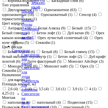
воронка-водоворот (
3
)
каскадный слив (
6
)
Зеркало-
Тип управления
шкаф
Двухзахватное (
5
)
Однозахватное (
63
)
Шкафы
однозахватные (
18
)
Однозахватный (
1
)
Сенсор (
4
)
и
термостатические (
1
)
пеналы
Цвет корпуса
Столы
Антрацит (
18
)
Белая Аляска (
9
)
Белый (
15
)
Стульчики
Белый глянец (
4
)
Бетон лофт (
1
)
Дуб ватан (
9
)
Орех
для
ванной
каньон коньяк (
5
)
Орех лучистый солнечный (
4
)
Орех
ноче тортона (
5
)
Секвойя (
1
)
Цвет фасада
Смесители
Белая Аляска (
6
)
Белый (
8
)
Белый глянец (
15
)
Смесители
белый матовый перламутр (
1
)
Бетон лофт (
2
)
Дуб крафт
для
золотой (
6
)
Латте фактурный (
5
)
Монолит Айсберг (
3
)
ванны
Монолит Дарк (
6
)
Монолит найт (
5
)
Орех (
3
)
Смесители
Секвойя (
2
)
для
Назначение
душа
для ванны (
1
)
Смеситель
Площадь ванной, м2
для
2,6 (
4
)
3 (
4
)
3,5 (
4
)
3,6 (
1
)
3,9 (
1
)
4 (
1
)
раковины
4,25 (
1
)
Смесители
Монтаж
на
напольная (
6
)
напольный (
4
)
Подвесная (
15
)
биде
Комплектующие
Подвесное (
1
)
подвесной (
10
)
пристенный (
2
)