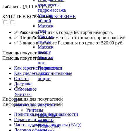
комплекты
Габариты (Д Ш В Г): xxx
гидромассажа
Массаж
КУПИТЬ
В КОРЗИНЕ
В КОРЗИНЕ
общий
Массаж
тела
✅ Раковины купить в городе Белгород недорого.
Массаж
✅ Широкий ассортимент сантехники от производителя
спины
✅ 3 видов в каталоге Раковины по цене от 520.00 руб.
Массаж
шиацу
Помощь покупателям
Массаж
Помощь покупателям
ног
Как зарегистрироваться
Подсветка
Как сделать заказ
Дополнительные
Оплата
опции
Доставка
Самовывоз
Унитазы
Информация для покупателей
и
Информация для покупателей
полотенцесушители
Унитазы
Политика конфиденциальности
Напольные
Гарантия и возврат
унитазы
Часто задаваемые вопросы (FAQ)
Подвесные
Договор оферты