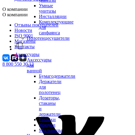
унитазы
Умные
О компании
унитазы
О компании
Инсталляции
Комплектующие
Отзывы покупателей
для
Новости
санфаянса
ISO 9001
Полотенцесушители
Магазины
Контакты
Аксессуары
Аксессуары
8 800 550 30 13
для
ванной
Бумагодержатели
Держатели
для
полотенец
Дозаторы,
стаканы
и
держатели
Ершики
Крючки
Мыльницы