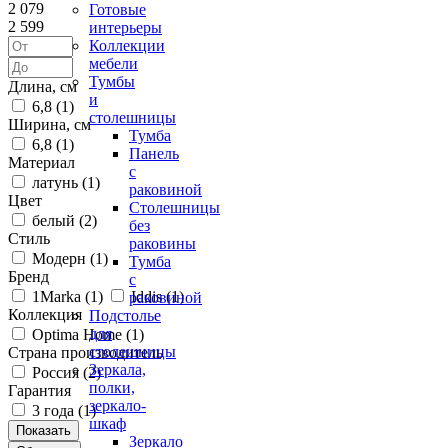
2 079
Готовые
2 599
интерьеры
Коллекции
мебели
Тумбы
Длина, см
и
6,8 (
1
)
столешницы
Ширина, см
Тумба
6,8 (
1
)
Панель
Материал
с
латунь (
1
)
раковиной
Цвет
Столешницы
белый (
2
)
без
Стиль
раковины
Модерн (
1
)
Тумба
Бренд
с
1Marka (
1
)
Iddis (
1
)
раковиной
Коллекция
Подстолье
для
Optima Home (
1
)
столешницы
Страна производитель
Зеркала,
Россия (
2
)
полки,
Гарантия
зеркало-
3 года (
1
)
шкаф
Зеркало