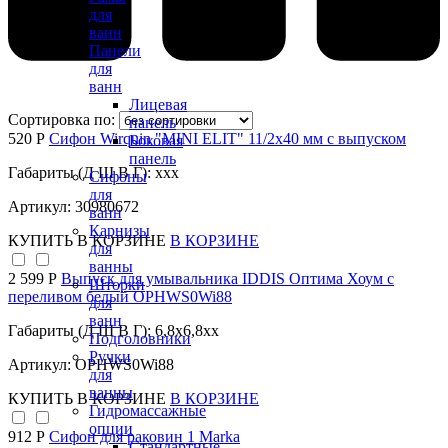
для
ванн
Панели
для
ванн
Лицевая
Сортировка по:
панель
520 Р
Сифон Wirquin "MINI ELIT" 11/2х40 мм с выпуском
Боковая
панель
Габариты (Д Ш В Г): xxx
Сифоны
для
Артикул: 30980672
ванн
Карнизы
КУПИТЬ
В КОРЗИНЕ
В КОРЗИНЕ
для
ванны
2 599 Р
Выпуск для умывальника IDDIS Оптима Хоум с
Шторки
переливом белый OPHWS0Wi88
для
ванн
Габариты (Д Ш В Г): 6,8x6,8xx
Подголовники
Ручки
Артикул: OPHWS0Wi88
для
ванны
КУПИТЬ
В КОРЗИНЕ
В КОРЗИНЕ
Гидромассажные
опции
912 Р
Сифон для раковин 1 Marka
Стандартные