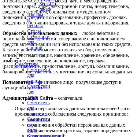
относиться: Ф.И.О., год, месяц, дата и место рождения,
Зеркало-
почтовый адрес, адрес электронной почты, номер телефона,
шкаф
сведения о семейном, социальном, имущественном
Шкафы
положении, сведения об образовании, профессии, доходах,
и
сведения о состоянии здоровья, а также другая информация.
пеналы
Столы
Обработка персональных данных
– любое действие с
Стульчики
персональными данными, совершаемое с использованием
для
средств автоматизации или без использования таких средств.
ванной
К таким действиям могут относиться: сбор, получение,
запись, систематизация, накопление, хранение, обновление,
изменение, извлечение, использование, передача
Смесители
(распространение, предоставление, доступ), обезличивание,
Смесители
блокирование, удаление, уничтожение персональных данных.
для
ванны
Пользователь
– физическое лицо, получающее доступ к
Смесители
функционалу Сайта.
для
душа
Администрация Сайта
– centrvann.ru.
Смеситель
для
Обработка персональных данных пользователей Сайта
раковины
производится с соблюдением следующих принципов:
Смесители
законности;
на
ограничения обработки персональных данных
биде
достижением конкретных, заранее определенных
Комплектующие
и законных целей;