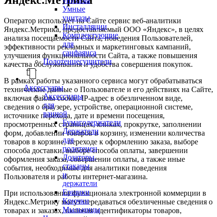
унитазы
Умные
унитазы
Оператор использует на Сайте сервис веб-аналитики
Инсталляции
Яндекс.Метрика, предоставляемый ООО «Яндекс», в целях
Комплектующие
анализа посещаемости Сайта, поведения Пользователей,
для
эффективности рекламных и маркетинговых кампаний,
санфаянса
улучшения функциональности Сайта, а также повышения
Полотенцесушители
качества обслуживания и удобства совершения покупок.
В рамках работы указанного сервиса могут обрабатываться
Аксессуары
технические данные о Пользователе и его действиях на Сайте,
Аксессуары
включая файлы cookie, IP-адрес в обезличенном виде,
для
сведения о браузере, устройстве, операционной системе,
ванной
источнике перехода, дате и времени посещения,
Бумагодержатели
просмотренных страницах, кликах, прокрутке, заполнении
Держатели
форм, добавлении товаров в корзину, изменении количества
для
товаров в корзине, переходе к оформлению заказа, выборе
полотенец
способа доставки, выборе способа оплаты, завершении
Дозаторы,
оформления заказа, совершении оплаты, а также иные
стаканы
события, необходимые для аналитики поведения
и
Пользователя и работы интернет-магазина.
держатели
Ершики
При использовании функционала электронной коммерции в
Крючки
Яндекс.Метрику могут передаваться обезличенные сведения о
Мыльницы
товарах и заказах, включая идентификаторы товаров,