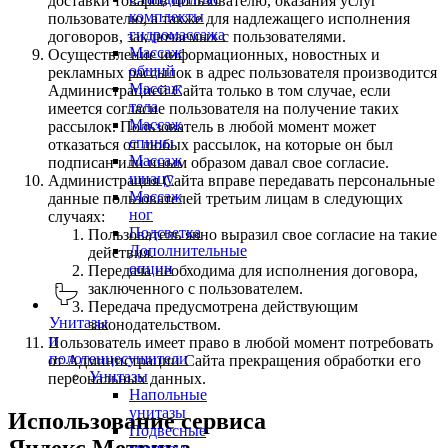
доставки товаров пользователю, оказания услуг
комплекты
пользователю, а также для надлежащего исполнения
гидромассажа
договоров, заключаемых с пользователями.
Массаж
Осуществление информационных, новостных и
общий
рекламных рассылок в адрес пользователя производится
Массаж
Администрацией Сайта только в том случае, если
тела
имеется согласие пользователя на получение таких
Массаж
рассылок. Пользователь в любой момент может
спины
отказаться от любых рассылок, на которые он был
Массаж
подписан или иным образом давал свое согласие.
шиацу
Администрация Сайта вправе передавать персональные
Массаж
данные пользователей третьим лицам в следующих
ног
случаях:
Подсветка
Пользователь явно выразил свое согласие на такие
Дополнительные
действия.
опции
Передача необходима для исполнения договора,
заключенного с пользователем.
Передача предусмотрена действующим
Унитазы
законодательством.
и
Пользователь имеет право в любой момент потребовать
полотенцесушители
от Администрации Сайта прекращения обработки его
Унитазы
персональных данных.
Напольные
унитазы
Использование сервиса
Подвесные
Яндекс.Метрика