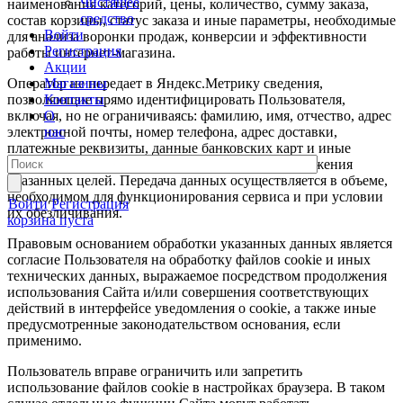
Чистящее
наименования категорий, цены, количество, сумму заказа,
средство
состав корзины, статус заказа и иные параметры, необходимые
Войти
для анализа воронки продаж, конверсии и эффективности
Регистрация
работы интернет-магазина.
Акции
Оператор не передает в Яндекс.Метрику сведения,
Магазины
позволяющие прямо идентифицировать Пользователя,
Контакты
включая, но не ограничиваясь: фамилию, имя, отчество, адрес
О
электронной почты, номер телефона, адрес доставки,
нас
платежные реквизиты, данные банковских карт и иные
персональные данные, не необходимые для достижения
указанных целей. Передача данных осуществляется в объеме,
необходимом для функционирования сервиса и при условии
Войти
Регистрация
их обезличивания.
корзина пуста
Правовым основанием обработки указанных данных является
согласие Пользователя на обработку файлов cookie и иных
технических данных, выражаемое посредством продолжения
использования Сайта и/или совершения соответствующих
действий в интерфейсе уведомления о cookie, а также иные
предусмотренные законодательством основания, если
применимо.
Пользователь вправе ограничить или запретить
использование файлов cookie в настройках браузера. В таком