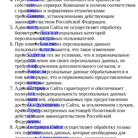
для
собственных серверах Компании в полном соответствии
ванн
с правовыми и нормативно-техническими
Панели
требованиями, установленными действующим
для
законодательством Российской Федерации.
ванн
Администрация Сайта не осуществляет обработку
Лицевая
биометрических и специальных категорий
панель
персональных данных пользователей.
Боковая
При изменении своих персональных данных
панель
пользователь соглашается, что такое изменение
Сифоны
происходит на тех же условиях, что и первоначальное
для
предоставление им своих персональных данных, не
ванн
требует оформления дополнительного согласия, и
Карнизы
измененные персональные данные обрабатываются в
для
том же порядке, что и первоначально предоставленные
ванны
персональные данные.
Шторки
Администрация Сайта гарантирует и обеспечивает
для
полную конфиденциальность персональных данных
ванн
пользователей, обрабатываемых при предоставлении
Подголовники
доступа к функционалу Сайта, за исключением случаев,
Ручки
прямо предусмотренных настоящей Политикой или
для
действующим законодательством Российской
ванны
Федерации.
Гидромассажные
Администрация Сайта осуществляет обработку только
опции
тех персональных данных, которые необходимы для
Стандартные