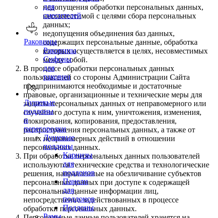
для
недопущения обработки персональных данных,
смесителей
несовместимой с целями сбора персональных
данных;
недопущения объединения баз данных,
Раковины
содержащих персональные данные, обработка
Раковины
которых осуществляется в целях, несовместимых
Сифоны
между собой.
для
В процессе обработки персональных данных
раковин
пользователей со стороны Администрации Сайта
предпринимаются необходимые и достаточные
правовые, организационные и технические меры для
Душевые
защиты персональных данных от неправомерного или
поддоны
случайного доступа к ним, уничтожения, изменения,
и
блокирования, копирования, предоставления,
перегородки
распространения персональных данных, а также от
Душевые
иных неправомерных действий в отношении
поддоны
персональных данных.
Карнизы
При обработке персональных данных пользователей
для
используются технические средства и технологические
поддонов
решения, направленные на обезличивание субъектов
Панели
персональных данных при доступе к содержащей
для
персональные данные информации лиц,
поддонов
непосредственно задействованных в процессе
Поддоны
обработки персональных данных.
Рамы
Персональные данные пользователей хранятся на