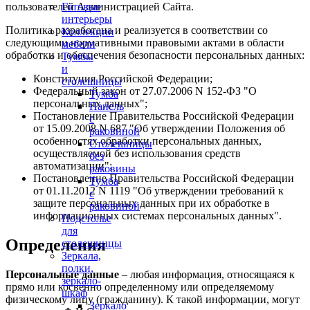
пользователей Администрацией Сайта.
Готовые
интерьеры
Политика разработана и реализуется в соответствии со
Коллекции
следующими нормативными правовыми актами в области
мебели
обработки и обеспечения безопасности персональных данных:
Тумбы
и
Конституция Российской Федерации;
столешницы
Федеральный закон от 27.07.2006 N 152-ФЗ "О
Тумба
персональных данных";
Панель
Постановление Правительства Российской Федерации
с
от 15.09.2008 N 687 "Об утверждении Положения об
раковиной
особенностях обработки персональных данных,
Столешницы
осуществляемой без использования средств
без
автоматизации";
раковины
Постановление Правительства Российской Федерации
Тумба
от 01.11.2012 N 1119 "Об утверждении требований к
с
защите персональных данных при их обработке в
раковиной
информационных системах персональных данных".
Подстолье
для
Определения
столешницы
Зеркала,
полки,
Персональные данные
– любая информация, относящаяся к
зеркало-
прямо или косвенно определенному или определяемому
шкаф
физическому лицу (гражданину). К такой информации, могут
Зеркало