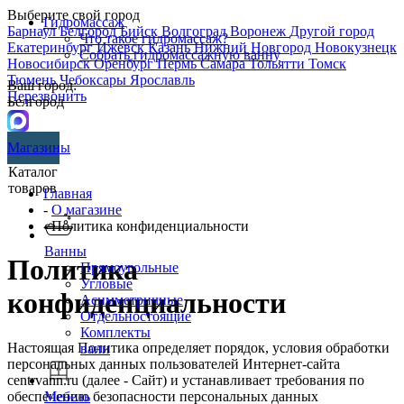
Выберите свой город
Гидромассаж
Барнаул
Белгород
Бийск
Волгоград
Воронеж
Другой город
Что такое гидромассаж?
Екатеринбург
Ижевск
Казань
Нижний Новгород
Новокузнецк
Собрать гидромассажную ванну
Новосибирск
Оренбург
Пермь
Самара
Тольятти
Томск
Тюмень
Чебоксары
Ярославль
Ваш город:
Перезвонить
Белгород
Магазины
Каталог
товаров
Главная
-
О магазине
- Политика конфиденциальности
Ванны
Политика
Прямоугольные
Угловые
конфиденциальности
Асимметричные
Отдельностоящие
Комплекты
Настоящая Политика определяет порядок, условия обработки
ванн
персональных данных пользователей Интернет-сайта
centrvann.ru (далее - Сайт) и устанавливает требования по
обеспечению безопасности персональных данных
Мебель