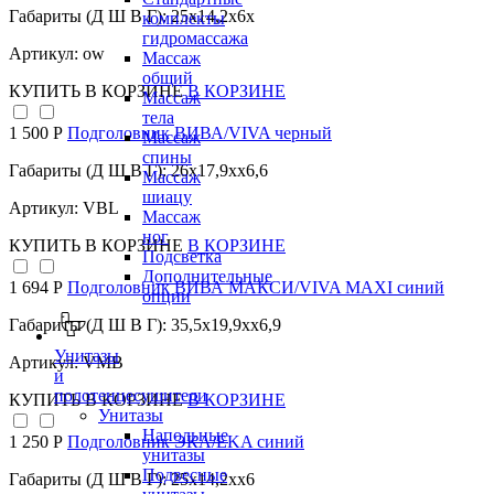
Габариты (Д Ш В Г): 25x14,2x6x
комплекты
гидромассажа
Артикул: ow
Массаж
общий
КУПИТЬ
В КОРЗИНЕ
В КОРЗИНЕ
Массаж
тела
1 500 Р
Подголовник ВИВА/VIVA черный
Массаж
спины
Габариты (Д Ш В Г): 26x17,9xx6,6
Массаж
шиацу
Артикул: VBL
Массаж
ног
КУПИТЬ
В КОРЗИНЕ
В КОРЗИНЕ
Подсветка
Дополнительные
1 694 Р
Подголовник ВИВА МАКСИ/VIVA MAXI синий
опции
Габариты (Д Ш В Г): 35,5x19,9xx6,9
Унитазы
Артикул: VMB
и
полотенцесушители
КУПИТЬ
В КОРЗИНЕ
В КОРЗИНЕ
Унитазы
Напольные
1 250 Р
Подголовник ЭКА/EKA синий
унитазы
Подвесные
Габариты (Д Ш В Г): 25x14,2xx6