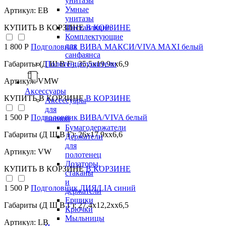
унитазы
Умные
Артикул: EB
унитазы
Инсталляции
КУПИТЬ
В КОРЗИНЕ
В КОРЗИНЕ
Комплектующие
для
1 800 Р
Подголовник ВИВА МАКСИ/VIVA MAXI белый
санфаянса
Полотенцесушители
Габариты (Д Ш В Г): 35,5x19,9xx6,9
Артикул: VMW
Аксессуары
КУПИТЬ
В КОРЗИНЕ
В КОРЗИНЕ
Аксессуары
для
1 500 Р
Подголовник ВИВА/VIVA белый
ванной
Бумагодержатели
Габариты (Д Ш В Г): 26x17,9xx6,6
Держатели
для
Артикул: VW
полотенец
Дозаторы,
КУПИТЬ
В КОРЗИНЕ
В КОРЗИНЕ
стаканы
и
1 500 Р
Подголовник ЛИЯ/LIA синий
держатели
Ершики
Габариты (Д Ш В Г): 27,4x12,2xx6,5
Крючки
Мыльницы
Артикул: LB