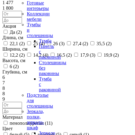
1 477
Готовые
1 800
интерьеры
Коллекции
мебели
Тумбы
Акция
и
Да (
2
)
столешницы
Длина, см
Тумба
22,1 (
2
)
25 (
4
)
26 (
3
)
27,4 (
2
)
35,5 (
2
)
Панель
Ширина, см
с
12,2 (
2
)
14,2 (
4
)
16,5 (
2
)
17,9 (
3
)
19,9 (
2
)
раковиной
Высота, см
Столешницы
6 (
2
)
без
Глубина, см
раковины
6
Тумба
7
с
8
раковиной
8
Подстолье
9
для
столешницы
Зеркала,
полки,
Материал
зеркало-
пенополиуретан (
11
)
шкаф
Цвет
Зеркало
белый (
5
)
голубой (
5
)
серый (
1
)