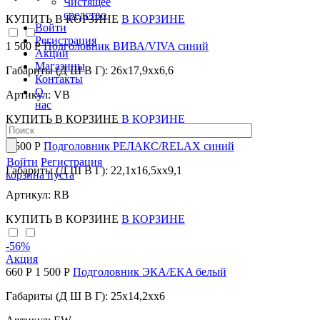
Чистящее
средство
КУПИТЬ
В КОРЗИНЕ
В КОРЗИНЕ
Войти
Регистрация
1 500 Р
Подголовник ВИВА/VIVA синий
Акции
Магазины
Габариты (Д Ш В Г): 26x17,9xx6,6
Контакты
О
Артикул: VB
нас
КУПИТЬ
В КОРЗИНЕ
В КОРЗИНЕ
1 500 Р
Подголовник РЕЛАКС/RELAX синий
Войти
Регистрация
Габариты (Д Ш В Г): 22,1x16,5xx9,1
корзина пуста
Артикул: RB
КУПИТЬ
В КОРЗИНЕ
В КОРЗИНЕ
-56
%
Акция
660 Р
1 500 Р
Подголовник ЭКА/EKA белый
Габариты (Д Ш В Г): 25x14,2xx6