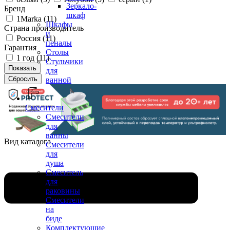
Зеркало-
Бренд
шкаф
1Marka (
11
)
Шкафы
Страна производитель
и
Россия (
11
)
пеналы
Гарантия
Столы
1 год (
11
)
Стульчики
для
ванной
Смесители
Смесители
для
ванны
Вид каталога
Смесители
для
душа
Смеситель
для
раковины
Смесители
на
биде
Комплектующие