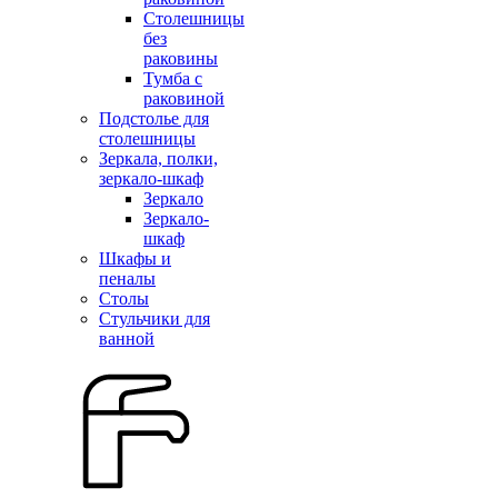
Столешницы
без
раковины
Тумба с
раковиной
Подстолье для
столешницы
Зеркала, полки,
зеркало-шкаф
Зеркало
Зеркало-
шкаф
Шкафы и
пеналы
Столы
Стульчики для
ванной