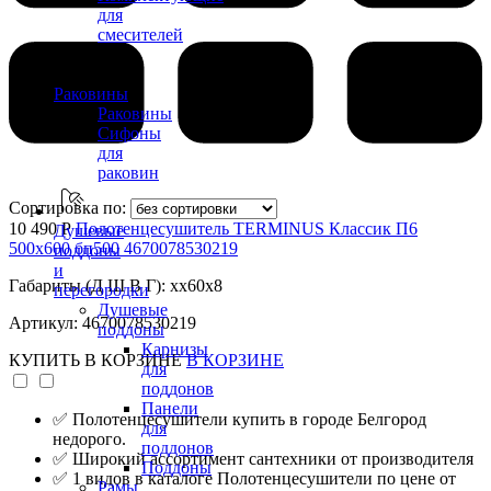
для
смесителей
Раковины
Раковины
Сифоны
для
раковин
Сортировка по:
10 490 Р
Полотенцесушитель TERMINUS Классик П6
Душевые
500х600 бп500 4670078530219
поддоны
и
Габариты (Д Ш В Г): xx60x8
перегородки
Душевые
Артикул: 4670078530219
поддоны
Карнизы
КУПИТЬ
В КОРЗИНЕ
В КОРЗИНЕ
для
поддонов
Панели
✅ Полотенцесушители купить в городе Белгород
для
недорого.
поддонов
✅ Широкий ассортимент сантехники от производителя
Поддоны
✅ 1 видов в каталоге Полотенцесушители по цене от
Рамы