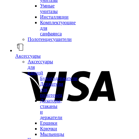
унитазы
Умные
унитазы
Инсталляции
Комплектующие
для
санфаянса
Полотенцесушители
Аксессуары
Аксессуары
для
ванной
Бумагодержатели
Держатели
для
полотенец
Дозаторы,
стаканы
и
держатели
Ершики
Крючки
Мыльницы