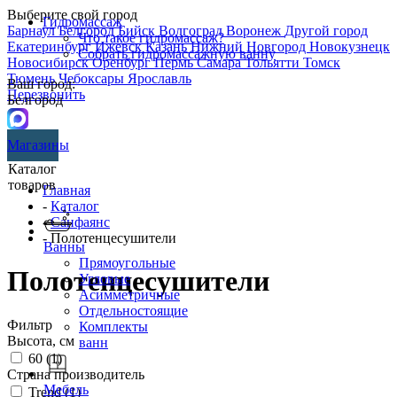
Выберите свой город
Гидромассаж
Барнаул
Белгород
Бийск
Волгоград
Воронеж
Другой город
Что такое гидромассаж?
Екатеринбург
Ижевск
Казань
Нижний Новгород
Новокузнецк
Собрать гидромассажную ванну
Новосибирск
Оренбург
Пермь
Самара
Тольятти
Томск
Тюмень
Чебоксары
Ярославль
Ваш город:
Перезвонить
Белгород
Магазины
Каталог
товаров
Главная
-
Каталог
-
Санфаянс
- Полотенцесушители
Ванны
Прямоугольные
Полотенцесушители
Угловые
Асимметричные
Отдельностоящие
Фильтр
Комплекты
Высота, см
ванн
60 (
1
)
Страна производитель
Мебель
Trend (
1
)