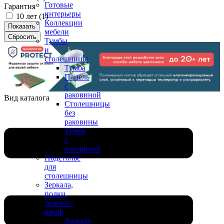
Готовые
Гарантия
интерьеры
10 лет (
1
)
Коллекции
мебели
Тумбы
и
столешницы
Тумба
Панель
с
раковиной
Вид каталога
Столешницы
без
раковины
Тумба
с
раковиной
Подстолье
для
столешницы
Зеркала,
полки,
зеркало-
шкаф
Зеркало