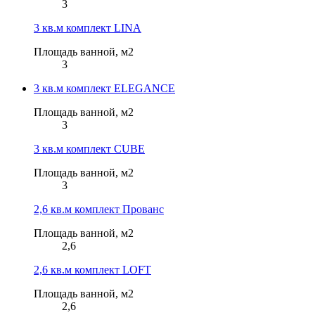
3
3 кв.м комплект LINA
Площадь ванной, м2
В КОРЗИНЕ
3
-15
В КОРЗИНЕ
%
7 497 Р
NEW
8 820 Р
Раковина с панелью ТИНИ/Tiny XS MINI L
3 кв.м комплект ELEGANCE
19 800 Р
Тумба с раковиной МИНИМИ 40П (400x590x350) 2я
свет...
Площадь ванной, м2
3
3 кв.м комплект CUBE
Площадь ванной, м2
3
2,6 кв.м комплект Прованс
Площадь ванной, м2
2,6
2,6 кв.м комплект LOFT
Площадь ванной, м2
2,6