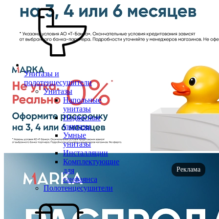
Унитазы и
полотенцесушители
Унитазы
Напольные
унитазы
Подвесные
унитазы
Умные
унитазы
Инсталляции
Комплектующие
Реклама
для
санфаянса
Полотенцесушители