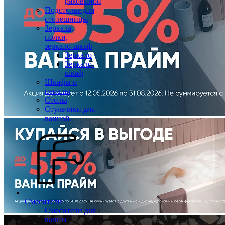
раковиной
Подстолье для
столешницы
Зеркала,
полки,
зеркало-шкаф
Зеркало
Зеркало-
шкаф
Шкафы и
пеналы
Столы
Стульчики для
ванной
Смесители
Смесители для
ванны