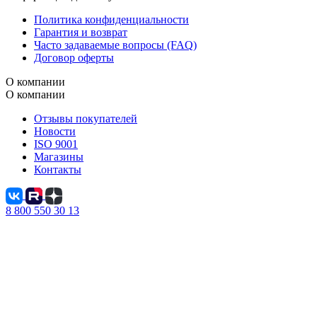
Политика конфиденциальности
Гарантия и возврат
Часто задаваемые вопросы (FAQ)
Договор оферты
В КОРЗИНЕ
О компании
-25
О компании
%
26 573 Р
В КОРЗИНЕ
35 430 Р
Ванна ДЖУЛИАННА/JULIANNA
Отзывы покупателей
1700х1000 R МГ
NEW
Новости
14 800 Р
Тумба с раковиной МИНИМИ 40П (400x370x350) 1я
ISO 9001
свет...
Магазины
Контакты
8 800 550 30 13