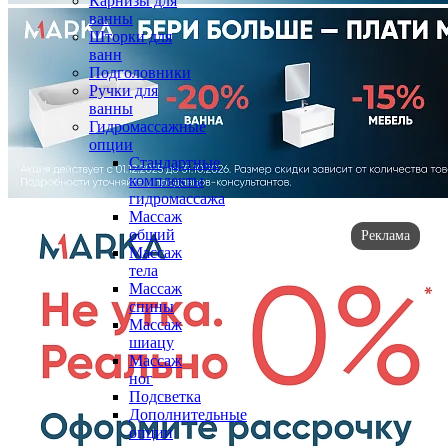
Карнизы для
ванны
Шторки для
ванн
Подголовники
Ручки для
ванны
Гидромассажные
опции
Стандартные
комплекты
гидромассажа
Массаж
общий
Реклама
Массаж
тела
Массаж
спины
Массаж
шиацу
Массаж
ног
Подсветка
Дополнительные
опции