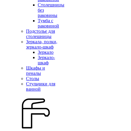
Столешницы
без
раковины
Тумба с
раковиной
Подстолье для
столешницы
Зеркала, полки,
зеркало-шкаф
Зеркало
Зеркало-
шкаф
Шкафы и
пеналы
Столы
Стульчики для
ванной