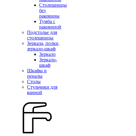
Столешницы
без
раковины
Тумба с
раковиной
Подстолье для
столешницы
Зеркала, полки,
зеркало-шкаф
Зеркало
Зеркало-
шкаф
Шкафы и
пеналы
Столы
Стульчики для
ванной