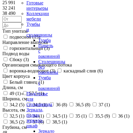
25 991
Готовые
32 241
интерьеры
38 490
Коллекции
мебели
Тумбы
и
Тип унитаза
столешницы
подвесной (
15
)
Тумба
Направление выпуска
Панель
горизонтальный (
3
)
с
Подвод воды
раковиной
Сбоку (
3
)
Столешницы
Организация смывающего потока
без
воронка-водоворот (
3
)
каскадный слив (
6
)
раковины
Цвет корпуса
Тумба
Белый глянец (
1
)
с
Длина, см
раковиной
49 (
1
)
57,5 (
1
)
Подстолье
Ширина, см
для
столешницы
34,2 (
5
)
34,5 (
1
)
36 (
8
)
36,5 (
8
)
37 (
1
)
Зеркала,
Высота, см
полки,
32,5 (
1
)
34 (
1
)
34,5 (
1
)
35 (
1
)
35,5 (
9
)
36 (
1
)
зеркало-
36,5 (
2
)
37 (
6
)
38,5 (
1
)
шкаф
Глубина, см
Зеркало
48