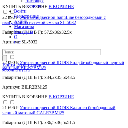
Чистящее
средство
КУПИТЬ
В КОРЗИНЕ
В КОРЗИНЕ
Войти
Регистрация
22 892 Р
Унитаз подвесной SantiLine безободковый с
Акции
импульсной системой смыва SL-5032
Магазины
Контакты
Габариты (Д Ш В Г): 57,5x36x32,5x
О
нас
Артикул: SL-5032
КУПИТЬ
В КОРЗИНЕ
В КОРЗИНЕ
22 090 Р
Унитаз подвесной IDDIS Билд безободковый черный
Войти
Регистрация
матовый BILR2BMi25
корзина пуста
Габариты (Д Ш В Г): x34,2x35,5x48,5
Артикул: BILR2BMi25
КУПИТЬ
В КОРЗИНЕ
В КОРЗИНЕ
21 696 Р
Унитаз подвесной IDDIS Калипсо безободковый
черный матовый CALR3BMi25
Габариты (Д Ш В Г): x36,5x36,5x51,5