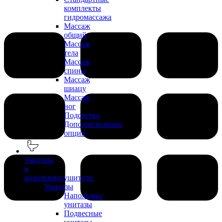
комплекты
гидромассажа
Массаж
общий
Массаж
тела
Массаж
спины
Массаж
шиацу
Массаж
ног
Подсветка
Дополнительные
опции
Унитазы
и
полотенцесушители
Унитазы
Напольные
унитазы
Подвесные