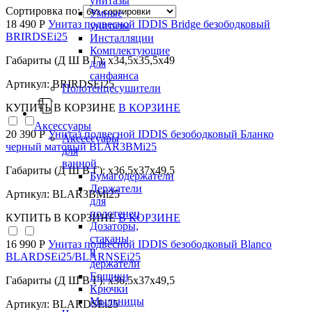
унитазы
Сортировка по:
Умные
18 490 Р
Унитаз подвесной IDDIS Bridge безободковый
унитазы
BRIRDSEi25
Инсталляции
Комплектующие
Габариты (Д Ш В Г): x34,5x35,5x49
для
санфаянса
Артикул: BRIRDSEi25
Полотенцесушители
КУПИТЬ
В КОРЗИНЕ
В КОРЗИНЕ
Аксессуары
20 390 Р
Унитаз подвесной IDDIS безободковый Бланко
Аксессуары
черный матовый BLAR3BMi25
для
ванной
Габариты (Д Ш В Г): x36,5x37x49,5
Бумагодержатели
Держатели
Артикул: BLAR3BMi25
для
полотенец
КУПИТЬ
В КОРЗИНЕ
В КОРЗИНЕ
Дозаторы,
стаканы
16 990 Р
Унитаз подвесной IDDIS безободковый Blanco
и
BLARDSEi25/BLARNSEi25
держатели
Ершики
Габариты (Д Ш В Г): x36,5x37x49,5
Крючки
Мыльницы
Артикул: BLARDSEi25