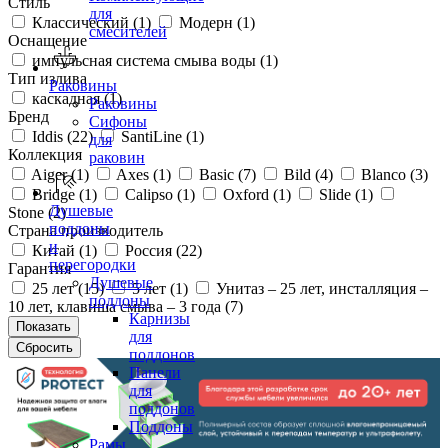
Стиль
для
Классический (
1
)
Модерн (
1
)
смесителей
Оснащение
импульсная система смыва воды (
1
)
Тип излива
Раковины
каскадная (
1
)
Раковины
Бренд
Сифоны
Iddis (
22
)
SantiLine (
1
)
для
Коллекция
раковин
Aiger (
1
)
Axes (
1
)
Basic (
7
)
Bild (
4
)
Blanco (
3
)
Bridge (
1
)
Calipso (
1
)
Oxford (
1
)
Slide (
1
)
Душевые
Stone (
2
)
поддоны
Страна производитель
и
Китай (
1
)
Россия (
22
)
перегородки
Гарантия
Душевые
25 лет (
15
)
5 лет (
1
)
Унитаз – 25 лет, инсталляция –
поддоны
10 лет, клавиша смыва – 3 года (
7
)
Карнизы
для
поддонов
Панели
для
поддонов
Поддоны
Рамы