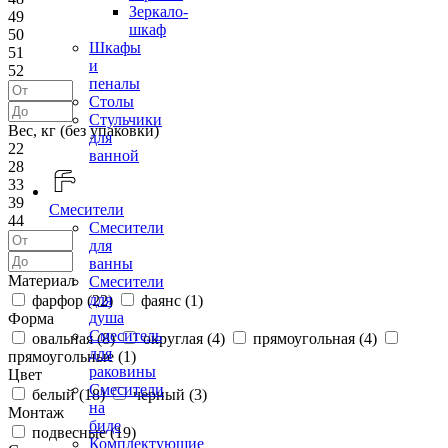
Зеркало-
49
шкаф
50
Шкафы
51
и
52
пеналы
Столы
Стульчики
Вес, кг (без упаковки)
для
22
ванной
28
33
39
Смесители
44
Смесители
для
ванны
Материал
Смесители
для
фарфор (
22
)
фаянс (
1
)
душа
Форма
Смеситель
овальная (
8
)
округлая (
4
)
прямоугольная (
4
)
для
прямоугольные (
1
)
раковины
Цвет
Смесители
белый (
18
)
черный (
3
)
на
Монтаж
биде
подвесные (
19
)
Комплектующие