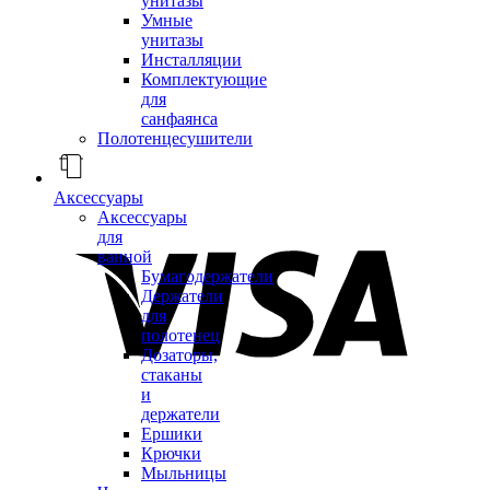
унитазы
Умные
унитазы
Инсталляции
Комплектующие
для
санфаянса
Полотенцесушители
Аксессуары
Аксессуары
для
ванной
Бумагодержатели
Держатели
для
полотенец
Дозаторы,
стаканы
и
держатели
Ершики
Крючки
Мыльницы