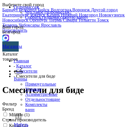
Выберите свой город
Гидромассаж
Барнаул
Белгород
Бийск
Волгоград
Воронеж
Другой город
Что такое гидромассаж?
Екатеринбург
Ижевск
Казань
Нижний Новгород
Новокузнецк
Собрать гидромассажную ванну
Новосибирск
Оренбург
Пермь
Самара
Тольятти
Томск
Тюмень
Чебоксары
Ярославль
Ваш город:
Перезвонить
Белгород
Магазины
Каталог
товаров
Главная
-
Каталог
-
Смесители
- Смесители для биде
Ванны
Прямоугольные
Смесители для биде
Угловые
Асимметричные
Отдельностоящие
Фильтр
Комплекты
Бренд
ванн
Milardo (
1
)
Страна производитель
Мебель
Китай (
1
)