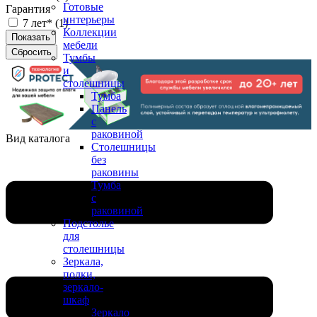
Готовые
Гарантия
интерьеры
7 лет* (
1
)
Коллекции
мебели
Тумбы
и
столешницы
Тумба
Панель
с
раковиной
Вид каталога
Столешницы
без
раковины
Тумба
с
раковиной
Подстолье
для
столешницы
Зеркала,
полки,
зеркало-
шкаф
Зеркало