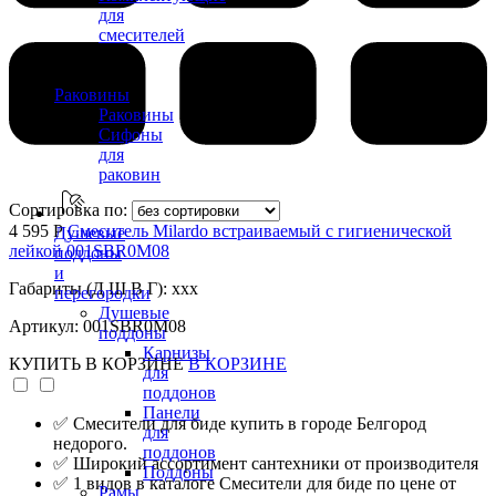
для
смесителей
Раковины
Раковины
Сифоны
для
раковин
Сортировка по:
4 595 Р
Смеситель Milardo встраиваемый с гигиенической
Душевые
лейкой 001SBR0M08
поддоны
и
Габариты (Д Ш В Г): xxx
перегородки
Душевые
Артикул: 001SBR0M08
поддоны
Карнизы
КУПИТЬ
В КОРЗИНЕ
В КОРЗИНЕ
для
поддонов
Панели
✅ Смесители для биде купить в городе Белгород
для
недорого.
поддонов
✅ Широкий ассортимент сантехники от производителя
Поддоны
✅ 1 видов в каталоге Смесители для биде по цене от
Рамы