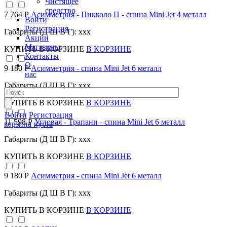
Чистящее
средство
7 764 Р
Асимметрия - Пикколо П - спина Mini Jet 4 металл
Войти
Регистрация
Габариты (Д Ш В Г): xxx
Акции
Магазины
КУПИТЬ
В КОРЗИНЕ
В КОРЗИНЕ
Контакты
О
9 180 Р
Асимметрия - спина Mini Jet 6 металл
нас
Габариты (Д Ш В Г): xxx
КУПИТЬ
В КОРЗИНЕ
В КОРЗИНЕ
Войти
Регистрация
11 598 Р
Угловая - Трапани - спина Mini Jet 6 металл
корзина пуста
Габариты (Д Ш В Г): xxx
КУПИТЬ
В КОРЗИНЕ
В КОРЗИНЕ
9 180 Р
Асимметрия - спина Mini Jet 6 металл
Габариты (Д Ш В Г): xxx
КУПИТЬ
В КОРЗИНЕ
В КОРЗИНЕ