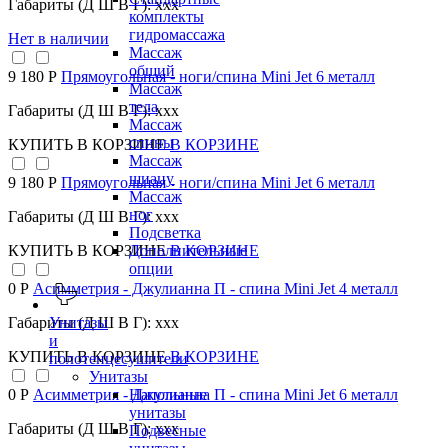
Габариты (Д Ш В Г): xxx
комплекты
гидромассажа
Нет в наличии
Массаж
общий
9 180 Р
Прямоугольная - ноги/спина Mini Jet 6 металл
Массаж
тела
Габариты (Д Ш В Г): xxx
Массаж
спины
КУПИТЬ
В КОРЗИНЕ
В КОРЗИНЕ
Массаж
шиацу
9 180 Р
Прямоугольная - ноги/спина Mini Jet 6 металл
Массаж
ног
Габариты (Д Ш В Г): xxx
Подсветка
КУПИТЬ
В КОРЗИНЕ
В КОРЗИНЕ
Дополнительные
опции
0 Р
Асимметрия - Джулианна П - спина Mini Jet 4 металл
Унитазы
Габариты (Д Ш В Г): xxx
и
КУПИТЬ
В КОРЗИНЕ
В КОРЗИНЕ
полотенцесушители
Унитазы
Напольные
0 Р
Асимметрия - Джулианна П - спина Mini Jet 6 металл
унитазы
Габариты (Д Ш В Г): xxx
Подвесные