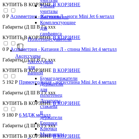
унитазы
КУПИТЬ
В КОРЗИНЕ
В КОРЗИНЕ
Умные
унитазы
0 Р
Асимметрия - Катания Л - ноги Mini Jet 6 металл
Инсталляции
Комплектующие
Габариты (Д Ш В Г): xxx
для
санфаянса
КУПИТЬ
В КОРЗИНЕ
В КОРЗИНЕ
Полотенцесушители
0 Р
Асимметрия - Катания Л - спина Mini Jet 4 металл
Аксессуары
Габариты (Д Ш В Г): xxx
Аксессуары
для
КУПИТЬ
В КОРЗИНЕ
В КОРЗИНЕ
ванной
Бумагодержатели
5 192 Р
Прямоугольная - ноги/спина Mini Jet 4 металл
Держатели
для
Габариты (Д Ш В Г): xxx
полотенец
Дозаторы,
КУПИТЬ
В КОРЗИНЕ
В КОРЗИНЕ
стаканы
и
9 180 Р
6 МДЖ металл
держатели
Ершики
Габариты (Д Ш В Г): xxx
Крючки
Мыльницы
КУПИТЬ
В КОРЗИНЕ
В КОРЗИНЕ