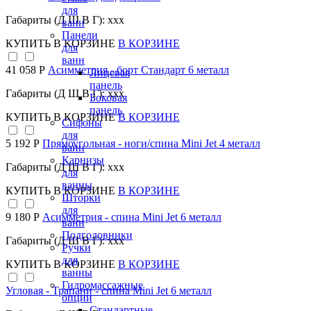
для
Габариты (Д Ш В Г): xxx
ванн
Панели
КУПИТЬ
В КОРЗИНЕ
В КОРЗИНЕ
для
ванн
41 058 Р
Асимметрия - борт Стандарт 6 металл
Лицевая
панель
Габариты (Д Ш В Г): xxx
Боковая
панель
КУПИТЬ
В КОРЗИНЕ
В КОРЗИНЕ
Сифоны
для
5 192 Р
Прямоугольная - ноги/спина Mini Jet 4 металл
ванн
Карнизы
Габариты (Д Ш В Г): xxx
для
ванны
КУПИТЬ
В КОРЗИНЕ
В КОРЗИНЕ
Шторки
для
9 180 Р
Асимметрия - спина Mini Jet 6 металл
ванн
Подголовники
Габариты (Д Ш В Г): xxx
Ручки
для
КУПИТЬ
В КОРЗИНЕ
В КОРЗИНЕ
ванны
Гидромассажные
Угловая - Трапани - спина Mini Jet 6 металл
опции
Стандартные