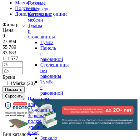
Массаж ног
Готовые
Подсветка
интерьеры
Дополнительные опции
Коллекции
мебели
Фильтр
Тумбы
Цена
и
0
столешницы
27 894
Тумба
55 789
Панель
83 683
с
111 577
раковиной
Столешницы
без
раковины
Бренд
Тумба
1Marka (
20
)
с
раковиной
Подстолье
для
столешницы
Зеркала,
полки,
зеркало-
шкаф
Вид каталога
Зеркало