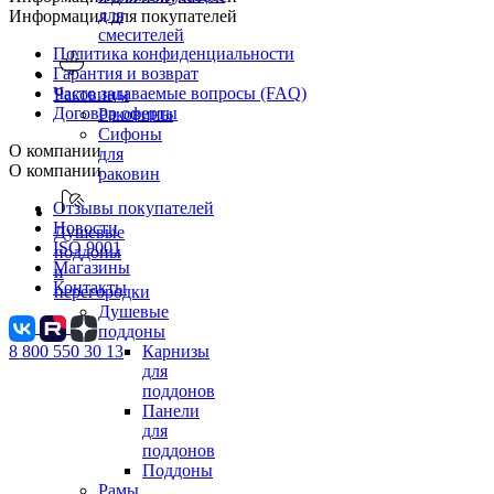
для
Информация для покупателей
смесителей
Политика конфиденциальности
Гарантия и возврат
Часто задаваемые вопросы (FAQ)
Раковины
Договор оферты
Раковины
Сифоны
О компании
для
О компании
раковин
Отзывы покупателей
Новости
Душевые
ISO 9001
поддоны
Магазины
и
Контакты
перегородки
Душевые
поддоны
8 800 550 30 13
Карнизы
для
поддонов
Панели
для
поддонов
Поддоны
Рамы