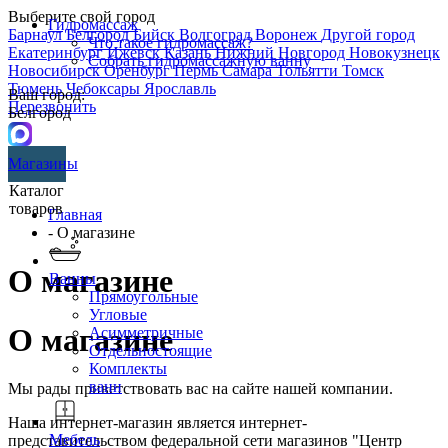
Выберите свой город
Гидромассаж
Барнаул
Белгород
Бийск
Волгоград
Воронеж
Другой город
Что такое гидромассаж?
Екатеринбург
Ижевск
Казань
Нижний Новгород
Новокузнецк
Собрать гидромассажную ванну
Новосибирск
Оренбург
Пермь
Самара
Тольятти
Томск
Тюмень
Чебоксары
Ярославль
Ваш город:
Перезвонить
Белгород
Магазины
Каталог
товаров
Главная
- О магазине
О магазине
Ванны
Прямоугольные
Угловые
О магазине
Асимметричные
Отдельностоящие
Комплекты
ванн
Мы рады приветствовать вас на сайте нашей компании.
Наша интернет-магазин является интернет-
Мебель
представительством федеральной сети магазинов "Центр