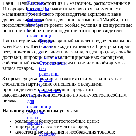
Готовые
Ванн". Наша сеть состоит из 15 магазинов, расположенных в
интерьеры
11 городах России. Все магазины являются фирменными
Коллекции
магазинами российского производителя акриловых ванн,
мебели
душевых кабин и мебели для ванных комнат -
1МарКа
, что
Тумбы
позволяет нам гарантировать особые условия и конкурентные
и
цены при приобретении продукции этого производителя.
столешницы
Наш интернет-магазин на данный момент продает товары по
Тумба
всей России. В его состав входит единый call-центр, который
Панель
регулирует всю деятельность магазина, отдел продаж, служба
с
доставки, широкий штат квалифицированных сборщиков,
раковиной
собственный склад c постоянным наличием необходимого
Столешницы
запаса товаров.
без
раковины
За время существования и развития сети магазинов у нас
Тумба
сложились партнерские отношения с ведущими
с
производителями, позволяющие предлагать
раковиной
высококачественную продукцию по конкурентоспособным
Подстолье
ценам.
для
столешницы
На нашем сайте к вашим услугам:
Зеркала,
полки,
реальные и конкурентоспособные цены;
зеркало-
широчайший ассортимент товаров;
шкаф
качественные описания и изображения товаров;
Зеркало