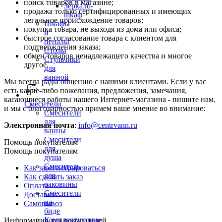
поиск товаров в магазине;
Зеркало-
продажа только сертифицированных и имеющих
шкаф
легальное происхождение товаров;
Шкафы
покупка товара, не выходя из дома или офиса;
и
быстрое согласование товара с клиентом для
пеналы
подтверждения заказа;
Столы
обмен товаров ненадлежащего качества и многое
Стульчики
другое.
для
ванной
Мы всегда рады общению с нашими клиентами. Если у вас
есть какие-либо пожелания, предложения, замечания,
касающиеся работы нашего Интернет-магазина - пишите нам,
Смесители
и мы с благодарностью примем ваше мнение во внимание:
Смесители
для
Электронная почта
:
info@centrvann.ru
ванны
Смесители
Помощь покупателям
для
Помощь покупателям
душа
Смеситель
Как зарегистрироваться
для
Как сделать заказ
раковины
Оплата
Смесители
Доставка
на
Самовывоз
биде
Комплектующие
Информация для покупателей