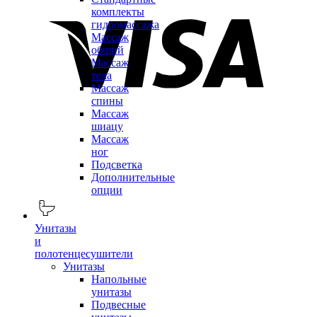
комплекты
гидромассажа
Массаж
общий
Массаж
тела
Массаж
спины
Массаж
шиацу
Массаж
ног
Подсветка
Дополнительные
опции
Унитазы
и
полотенцесушители
Унитазы
Напольные
унитазы
Подвесные