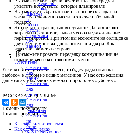
Вы сможете комфортно обустроить свою среду и
Зеркало-
уместить все объекты, которые планировали
шкаф
Вы сможете выбрать дизайн ванны без оглядки на
Шкафы
тотальную экономию места, а это очень большой
и
подарок
пеналы
Это не так затратно, как вы думаете. Да возникают
Столы
затраты на демонтаж, вывоз мусора и узаконивание
Стульчики
перепланировки. При этом вы экономите на облицовке
для
двух стен и монтаже дополнительной двери. Как
ванной
известно "ломать не строить".
Вы сможете провести переделку коммуникаций не
ограничивая себя и сэкономив место
Смесители
Смесители
Если вы все еще сомневаетесь, то будем рады помочь с
для
выбором в любом из наших магазинов. У нас есть решения
ванны
для компактных ванных комнат и просторных уборных
Смесители
для
душа
РАССКАЗАТЬ ДРУЗЬЯМ:
Смеситель
для
Помощь покупателям
раковины
Помощь покупателям
Смесители
на
Как зарегистрироваться
биде
Как сделать заказ
Комплектующие