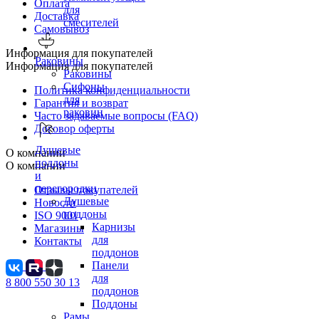
Оплата
для
Доставка
смесителей
Самовывоз
Информация для покупателей
Раковины
Информация для покупателей
Раковины
Сифоны
Политика конфиденциальности
для
Гарантия и возврат
раковин
Часто задаваемые вопросы (FAQ)
Договор оферты
Душевые
О компании
поддоны
О компании
и
перегородки
Отзывы покупателей
Душевые
Новости
поддоны
ISO 9001
Карнизы
Магазины
для
Контакты
поддонов
Панели
для
8 800 550 30 13
поддонов
Поддоны
Рамы