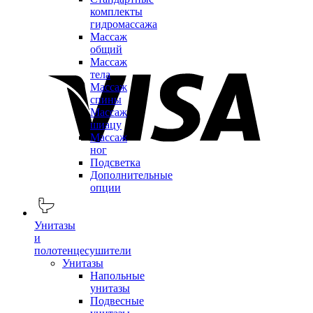
комплекты
гидромассажа
Массаж
общий
Массаж
тела
Массаж
спины
Массаж
шиацу
Массаж
ног
Подсветка
Дополнительные
опции
Унитазы
и
полотенцесушители
Унитазы
Напольные
унитазы
Подвесные