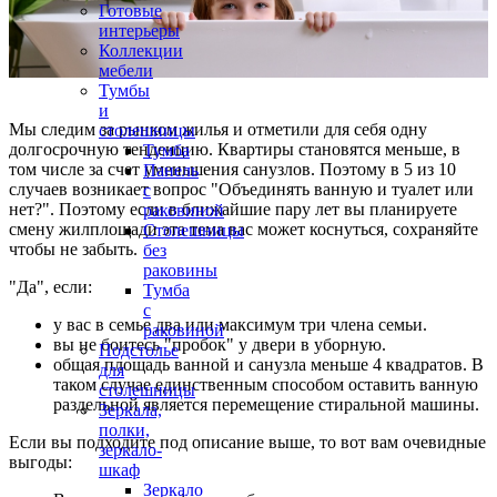
Готовые
интерьеры
Коллекции
мебели
Тумбы
и
Мы следим за рынком жилья и отметили для себя одну
столешницы
долгосрочную тенденцию. Квартиры становятся меньше, в
Тумба
том числе за счет уменьшения санузлов. Поэтому в 5 из 10
Панель
случаев возникает вопрос "Объединять ванную и туалет или
с
нет?". Поэтому если в ближайшие пару лет вы планируете
раковиной
смену жилплощади эта тема вас может коснуться, сохраняйте
Столешницы
чтобы не забыть.
без
раковины
"Да", если:
Тумба
с
у вас в семье два или максимум три члена семьи.
раковиной
вы не боитесь "пробок" у двери в уборную.
Подстолье
общая площадь ванной и санузла меньше 4 квадратов. В
для
таком случае единственным способом оставить ванную
столешницы
раздельной является перемещение стиральной машины.
Зеркала,
полки,
Если вы подходите под описание выше, то вот вам очевидные
зеркало-
выгоды:
шкаф
Зеркало