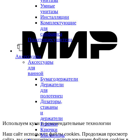
унитазы
Умные
унитазы
Инсталляции
Комплектующие
для
санфаянса
Полотенцесушители
Аксессуары
Аксессуары
для
ванной
Бумагодержатели
Держатели
для
полотенец
Дозаторы,
стаканы
и
держатели
Используем куки и рекомендательные технологии
Ершики
Крючки
Наш сайт использует файлы cookies. Продолжая просмотр
Мыльницы
сайта, вы соглашаетесь с использованием файлов cookies в