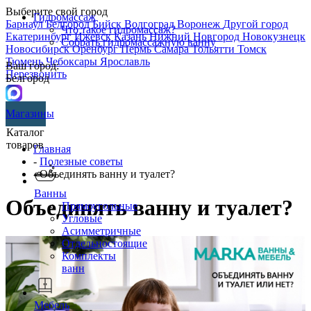
Выберите свой город
Гидромассаж
Барнаул
Белгород
Бийск
Волгоград
Воронеж
Другой город
Что такое гидромассаж?
Екатеринбург
Ижевск
Казань
Нижний Новгород
Новокузнецк
Собрать гидромассажную ванну
Новосибирск
Оренбург
Пермь
Самара
Тольятти
Томск
Тюмень
Чебоксары
Ярославль
Ваш город:
Перезвонить
Белгород
Магазины
Каталог
товаров
Главная
-
Полезные советы
- Объединять ванну и туалет?
Ванны
Объединять ванну и туалет?
Прямоугольные
Угловые
Асимметричные
Отдельностоящие
Комплекты
ванн
Мебель