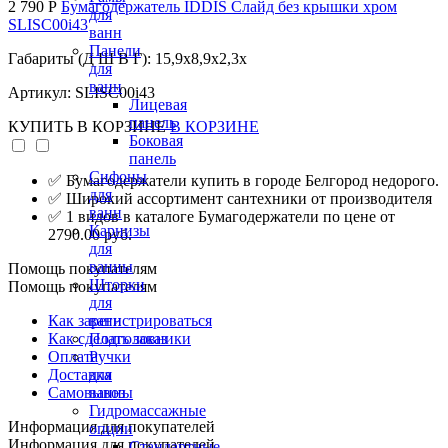
2 790 Р
Бумагодержатель IDDIS Слайд без крышки хром
для
SLISC00i43
ванн
Панели
Габариты (Д Ш В Г): 15,9x8,9x2,3x
для
ванн
Артикул: SLISC00i43
Лицевая
панель
КУПИТЬ
В КОРЗИНЕ
В КОРЗИНЕ
Боковая
панель
Сифоны
✅ Бумагодержатели купить в городе Белгород недорого.
для
✅ Широкий ассортимент сантехники от производителя
ванн
✅ 1 видов в каталоге Бумагодержатели по цене от
Карнизы
2790.00 руб.
для
ванны
Помощь покупателям
Шторки
Помощь покупателям
для
Как зарегистрироваться
ванн
Как сделать заказ
Подголовники
Оплата
Ручки
Доставка
для
Самовывоз
ванны
Гидромассажные
Информация для покупателей
опции
Информация для покупателей
Стандартные