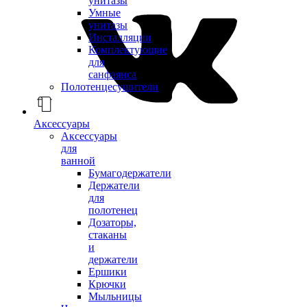
унитазы
Умные
унитазы
Инсталляции
Комплектующие
для
санфаянса
Полотенцесушители
Аксессуары
Аксессуары
для
ванной
Бумагодержатели
Держатели
для
полотенец
Дозаторы,
стаканы
и
держатели
Ершики
Крючки
Мыльницы