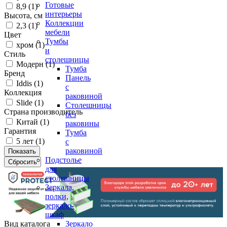
Готовые
8,9 (
1
)
интерьеры
Высота, см
Коллекции
2,3 (
1
)
мебели
Цвет
Тумбы
хром (
1
)
и
Стиль
столешницы
Модерн (
1
)
Тумба
Бренд
Панель
Iddis (
1
)
с
Коллекция
раковиной
Slide (
1
)
Столешницы
Страна производитель
без
Китай (
1
)
раковины
Гарантия
Тумба
5 лет (
1
)
с
раковиной
Подстолье
для
столешницы
Зеркала,
полки,
зеркало-
шкаф
Вид каталога
Зеркало