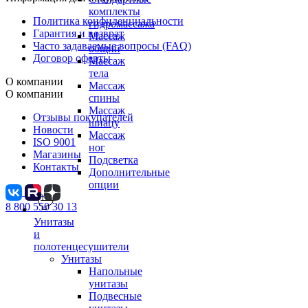
комплекты
Политика конфиденциальности
гидромассажа
Гарантия и возврат
Массаж
Часто задаваемые вопросы (FAQ)
общий
Договор оферты
Массаж
тела
О компании
Массаж
О компании
спины
Массаж
Отзывы покупателей
шиацу
Новости
Массаж
ISO 9001
ног
Магазины
Подсветка
Контакты
Дополнительные
опции
8 800 550 30 13
Унитазы
и
полотенцесушители
Унитазы
Напольные
унитазы
Подвесные