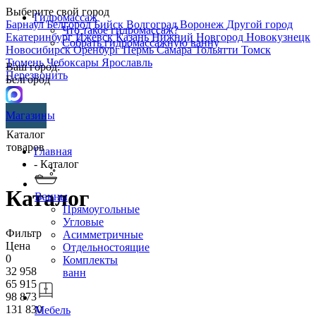
Выберите свой город
Гидромассаж
Барнаул
Белгород
Бийск
Волгоград
Воронеж
Другой город
Что такое гидромассаж?
Екатеринбург
Ижевск
Казань
Нижний Новгород
Новокузнецк
Собрать гидромассажную ванну
Новосибирск
Оренбург
Пермь
Самара
Тольятти
Томск
Тюмень
Чебоксары
Ярославль
Ваш город:
Перезвонить
Белгород
Магазины
Каталог
товаров
Главная
- Каталог
Каталог
Ванны
Прямоугольные
Угловые
Фильтр
Асимметричные
Цена
Отдельностоящие
0
Комплекты
32 958
ванн
65 915
98 873
131 830
Мебель