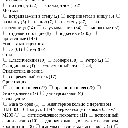
по центру (
22
)
стандартное (
122
)
Монтаж
встраиваемый в стену (
2
)
встраивается в нишу (
5
)
на ванну (
3
)
на пол (
7
)
на стену (
47
)
на
столешницу (
14
)
на умывальник (
34
)
напольные (
92
)
отдельно стоящие (
8
)
подвесные (
236
)
пристенные (
147
)
Угловая конструкция
да (
61
)
нет (
86
)
Стиль
Классический (
10
)
Модерн (
38
)
Ретро (
2
)
Скандинавия (
1
)
современный стиль (
144
)
Стилистика дизайна
современный стиль (
17
)
Ориентация
левосторонняя (
27
)
правосторонняя (
26
)
Универсальная (
7
)
универсальный (
4
)
Оснащение
Push-to-open (
1
)
Адаптерное кольцо с переливом
Ш.П.360-16 Выпуск 1 1/4"с нержавеющей чашкой 63 мм/
М200 (
1
)
антискользящее покрытие (
11
)
встроенный
слив-перелив (
10
)
донная крышка, выпуск с переливом,
кронштейны (
8
)
импульсная система смыва воды (
2
)