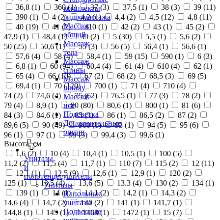
36,8 (
1
)
360 (
1
)
37 (
3
)
37,5 (
1
)
38 (
3
)
39 (
11
)
комплекты
390 (
1
)
4 (
2
)
4,2 (
1
)
4,4 (
2
)
4,5 (
12
)
4,8 (
11
)
гидромассажа
Массаж
40 (
19
)
41 (
2
)
410 (
1
)
42 (
2
)
43 (
1
)
45 (
2
)
общий
47,9 (
1
)
48,4 (
1
)
49 (
2
)
5 (
30
)
5,5 (
1
)
5,6 (
2
)
Массаж
50 (
25
)
50,6 (
1
)
55 (
3
)
56 (
5
)
56,4 (
1
)
56,6 (
1
)
тела
57,6 (
4
)
58 (
4
)
58,4 (
1
)
59 (
15
)
590 (
1
)
6 (
3
)
Массаж
6,8 (
1
)
60 (
94
)
60,4 (
4
)
61 (
4
)
610 (
4
)
62 (
1
)
спины
65 (
4
)
66 (
10
)
67 (
2
)
68 (
2
)
68,5 (
3
)
69 (
5
)
Массаж
69,4 (
1
)
70 (
120
)
700 (
1
)
71 (
4
)
710 (
4
)
шиацу
74 (
2
)
74,6 (
4
)
75 (
62
)
76,5 (
1
)
77 (
3
)
78 (
2
)
Массаж
79 (
4
)
8,9 (
1
)
80 (
80
)
80,6 (
1
)
800 (
1
)
81 (
6
)
ног
Подсветка
84 (
3
)
84,6 (
1
)
85 (
3
)
86 (
1
)
86,5 (
2
)
87 (
2
)
Дополнительные
89,6 (
5
)
90 (
49
)
900 (
1
)
93 (
1
)
94 (
5
)
95 (
6
)
опции
96 (
1
)
97 (
1
)
99 (
3
)
99,4 (
3
)
99,6 (
1
)
Высота, см
1,6 (
2
)
10 (
4
)
10,4 (
1
)
10,5 (
1
)
100 (
5
)
Унитазы
11,2 (
2
)
11,5 (
4
)
11,7 (
1
)
110 (
7
)
115 (
2
)
12 (
11
)
и
12,1 (
1
)
12,5 (
9
)
12,6 (
1
)
12,9 (
1
)
120 (
2
)
полотенцесушители
125 (
1
)
13,5 (
4
)
13,6 (
5
)
13.3 (
4
)
130 (
2
)
134 (
1
)
Унитазы
139 (
1
)
14 (
1
)
14,1 (
2
)
14,2 (
1
)
14,3 (
2
)
Напольные
14,6 (
4
)
14,7 (
2
)
140 (
2
)
141 (
1
)
141,7 (
1
)
унитазы
Подвесные
144,8 (
1
)
145 (
1
)
1468 (
1
)
1472 (
1
)
15 (
7
)