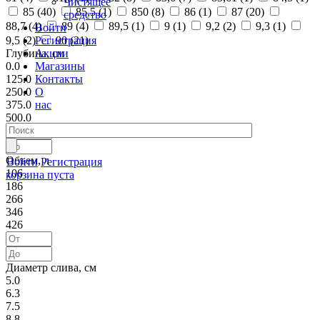
Чистящее
85 (
40
)
85,5 (
1
)
850 (
8
)
86 (
1
)
87 (
20
)
средство
88,7 (
4
)
89 (
4
)
89,5 (
1
)
9 (
1
)
9,2 (
2
)
9,3 (
1
)
Войти
Регистрация
9,5 (
2
)
90 (
21
)
Акции
Глубина, см
Магазины
0.0
Контакты
125.0
О
250.0
нас
375.0
500.0
Объем, л
Войти
Регистрация
106
корзина пуста
186
266
346
426
Диаметр слива, см
5.0
6.3
7.5
8.8