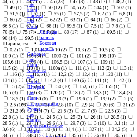
44,5 (
1
)
44,7 (
5
)
45 (
23
)
47 (
3
)
48 (
17
)
48,2 (
1
)
для
49 (
1
)
5 (
1
)
50 (
12
)
50,5 (
2
)
504 (
1
)
507 (
1
)
ванн
51,5 (
1
)
52 (
1
)
55 (
1
)
57,5 (
2
)
6,2 (
1
)
6,8 (
1
)
Панели
60 (
2
)
61 (
2
)
62 (
2
)
63 (
1
)
64 (
1
)
66 (
2
)
для
66,5 (
1
)
67 (
1
)
68 (
1
)
69,5 (
1
)
7,5 (
1
)
7,8 (
1
)
ванн
70 (
5
)
75 (
7
)
8,7 (
2
)
80 (
17
)
87 (
1
)
89,5 (
1
)
Лицевая
панель
90 (
14
)
99,5 (
1
)
Боковая
Ширина, см
панель
0,2 (
1
)
1,01 (
1
)
10 (
2
)
10,3 (
2
)
10,5 (
3
)
Сифоны
10,9 (
1
)
100 (
64
)
1000 (
2
)
101 (
2
)
105 (
10
)
для
105,6 (
1
)
106 (
4
)
106,5 (
3
)
107 (
1
)
109 (
1
)
ванн
11,5 (
2
)
110 (
8
)
1100а (
1
)
111 (
1
)
112 (
2
)
113 (
1
)
Карнизы
116 (
1
)
116,5 (
1
)
12,2 (
2
)
12,4 (
1
)
120 (
11
)
для
134 (
1
)
135 (
2
)
14,2 (
4
)
140 (
6
)
141 (
1
)
142 (
1
)
ванны
15 (
2
)
15,9 (
1
)
150 (
10
)
152,5 (
1
)
155 (
1
)
Шторки
16,5 (
3
)
17,9 (
3
)
170 (
2
)
18 (
2
)
18,3 (
1
)
18,4 (
3
)
для
ванн
18,5 (
1
)
180 (
6
)
19 (
3
)
19,6 (
1
)
19,9 (
2
)
2 (
5
)
Подголовники
2,5 (
108
)
2,7 (
2
)
2,8 (
10
)
2,9 (
4
)
20 (
6
)
21 (
2
)
Ручки
21,2 (
6
)
21,4 (
7
)
21,5 (
3
)
21,7 (
5
)
22,5 (
3
)
для
22,8 (
1
)
24 (
1
)
24,5 (
1
)
25 (
3
)
26 (
1
)
28,5 (
1
)
ванны
28.5 (
1
)
29 (
1
)
29,6 (
1
)
29,7 (
3
)
3 (
10
)
3,1 (
1
)
Гидромассажные
3,6 (
6
)
3,8 (
1
)
30 (
9
)
31,4 (
1
)
327 (
1
)
34,2 (
5
)
опции
34,5 (
1
)
348 (
1
)
35 (
20
)
355 (
1
)
36 (
8
)
36,5 (
11
)
Стандартные