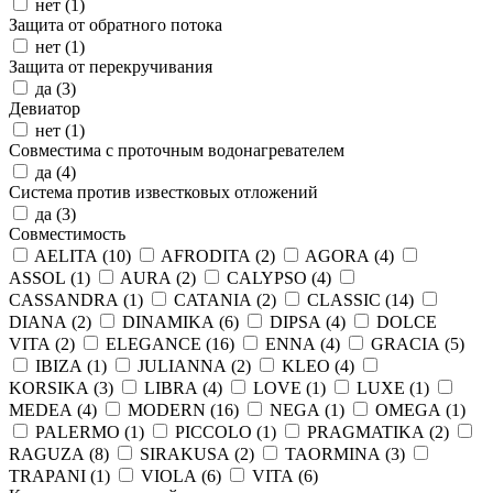
нет (
1
)
Защита от обратного потока
нет (
1
)
Защита от перекручивания
да (
3
)
Девиатор
нет (
1
)
Совместима с проточным водонагревателем
да (
4
)
Система против известковых отложений
да (
3
)
Совместимость
AELITA (
10
)
AFRODITA (
2
)
AGORA (
4
)
ASSOL (
1
)
AURA (
2
)
CALYPSO (
4
)
CASSANDRA (
1
)
CATANIA (
2
)
CLASSIC (
14
)
DIANA (
2
)
DINAMIKA (
6
)
DIPSA (
4
)
DOLCE
VITA (
2
)
ELEGANCE (
16
)
ENNA (
4
)
GRACIA (
5
)
IBIZA (
1
)
JULIANNA (
2
)
KLEO (
4
)
KORSIKA (
3
)
LIBRA (
4
)
LOVE (
1
)
LUXE (
1
)
MEDEA (
4
)
MODERN (
16
)
NEGA (
1
)
OMEGA (
1
)
PALERMO (
1
)
PICCOLO (
1
)
PRAGMATIKA (
2
)
RAGUZA (
8
)
SIRAKUSA (
2
)
TAORMINA (
3
)
TRAPANI (
1
)
VIOLA (
6
)
VITA (
6
)