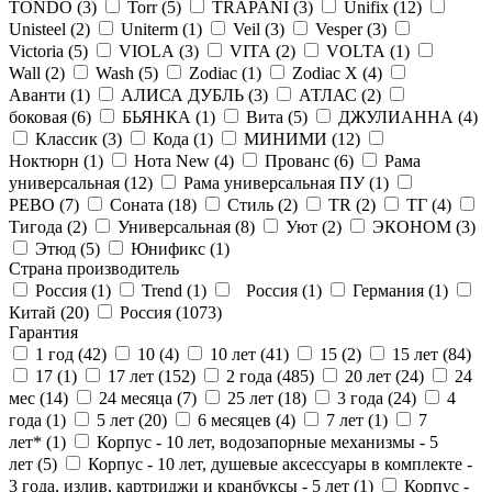
TONDO (
3
)
Torr (
5
)
TRAPANI (
3
)
Unifix (
12
)
Unisteel (
2
)
Uniterm (
1
)
Veil (
3
)
Vesper (
3
)
Victoria (
5
)
VIOLA (
3
)
VITA (
2
)
VOLTA (
1
)
Wall (
2
)
Wash (
5
)
Zodiac (
1
)
Zodiac X (
4
)
Аванти (
1
)
АЛИСА ДУБЛЬ (
3
)
АТЛАС (
2
)
боковая (
6
)
БЬЯНКА (
1
)
Вита (
5
)
ДЖУЛИАННА (
4
)
Классик (
3
)
Кода (
1
)
МИНИМИ (
12
)
Ноктюрн (
1
)
Нота New (
4
)
Прованс (
6
)
Рама
универсальная (
12
)
Рама универсальная ПУ (
1
)
РЕВО (
7
)
Соната (
18
)
Стиль (
2
)
ТR (
2
)
ТГ (
4
)
Тигода (
2
)
Универсальная (
8
)
Уют (
2
)
ЭКОНОМ (
3
)
Этюд (
5
)
Юнификс (
1
)
Страна производитель
Россия (
1
)
Trend (
1
)
Россия (
1
)
Германия (
1
)
Китай (
20
)
Россия (
1073
)
Гарантия
1 год (
42
)
10 (
4
)
10 лет (
41
)
15 (
2
)
15 лет (
84
)
17 (
1
)
17 лет (
152
)
2 года (
485
)
20 лет (
24
)
24
мес (
14
)
24 месяца (
7
)
25 лет (
18
)
3 года (
24
)
4
года (
1
)
5 лет (
20
)
6 месяцев (
4
)
7 лет (
1
)
7
лет* (
1
)
Корпус - 10 лет, водозапорные механизмы - 5
лет (
5
)
Корпус - 10 лет, душевые аксессуары в комплекте -
3 года, излив, картриджи и кранбуксы - 5 лет (
1
)
Корпус -