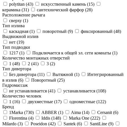
polytitan (
43
)
искусственный камень (
15
)
керамика (
31
)
сантехнический фарфор (
28
)
Расположение рычага
сверху (
1
)
Тип излива
каскадная (
1
)
поворотный (
9
)
фиксированный (
48
)
Выдвижной излив
нет (
19
)
Тип подводки
1217 (
1
)
Подключается к общей эл. сети комнаты (
1
)
Количество монтажных отверстий
1 (
48
)
2 (
41
)
3 (
2
)
Тип дивертора
Без дивертора (
11
)
Вытяжной (
1
)
Интегрированный
в излив (
6
)
Поворотный (
25
)
Гидромассаж
не устанавливается (
41
)
устанавливается (
108
)
Количество человек
1 (
16
)
двухместные (
17
)
одноместные (
122
)
Бренд
1Marka (
730
)
ABBER (
1
)
Aima (
14
)
Cersanit (
6
)
Florentina (
4
)
Iddis (
148
)
Marka One (
222
)
Milardo (
3
)
Poseidon (
42
)
Santek (
6
)
SantiLine (
9
)