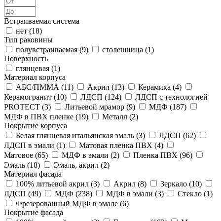
Встраиваемая система
нет (
18
)
Тип раковины
полувстраиваемая (
9
)
столешница (
1
)
Поверхность
глянцевая (
1
)
Материал корпуса
АБС/ПММА (
11
)
Акрил (
13
)
Керамика (
4
)
Керамогранит (
10
)
ЛДСП (
124
)
ЛДСП с технологией
PROTECT (
3
)
Литьевой мрамор (
9
)
МДФ (
187
)
МДФ в ПВХ пленке (
19
)
Металл (
2
)
Покрытие корпуса
Белая глянцевая итальянская эмаль (
3
)
ЛДСП (
62
)
ЛДСП в эмали (
1
)
Матовая пленка ПВХ (
4
)
Матовое (
65
)
МДФ в эмали (
2
)
Пленка ПВХ (
96
)
Эмаль (
18
)
Эмаль, акрил (
2
)
Материал фасада
100% литьевой акрил (
3
)
Акрил (
8
)
Зеркало (
10
)
ЛДСП (
49
)
МДФ (
238
)
МДФ в эмали (
3
)
Стекло (
1
)
Фрезерованный МДФ в эмале (
6
)
Покрытие фасада