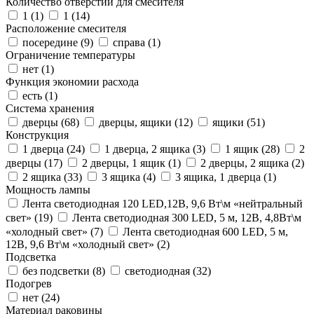
Количество отверстий для смесителя
1 (
1
)
1 (
14
)
Расположение смесителя
посередине (
9
)
справа (
1
)
Ограничение температуры
нет (
1
)
Функция экономии расхода
есть (
1
)
Система хранения
дверцы (
68
)
дверцы, ящики (
12
)
ящики (
51
)
Конструкция
1 дверца (
24
)
1 дверца, 2 ящика (
3
)
1 ящик (
28
)
2
дверцы (
17
)
2 дверцы, 1 ящик (
1
)
2 дверцы, 2 ящика (
2
)
2 ящика (
33
)
3 ящика (
4
)
3 ящика, 1 дверца (
1
)
Мощность лампы
Лента светодиодная 120 LED,12В, 9,6 Вт\м «нейтральный
свет» (
19
)
Лента светодиодная 300 LED, 5 м, 12В, 4,8Вт\м
«холодный свет» (
7
)
Лента светодиодная 600 LED, 5 м,
12В, 9,6 Вт\м «холодный свет» (
2
)
Подсветка
без подсветки (
8
)
светодиодная (
32
)
Подогрев
нет (
24
)
Материал раковины