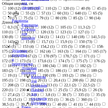
для
Общая ширина, см
смесителей
100 (
12
)
105 (
3
)
110 (
2
)
120 (
1
)
40 (
9
)
45 (
1
)
50 (
15
)
55 (
2
)
57 (
1
)
60 (
31
)
640 (
1
)
65 (
5
)
70 (
7
)
75 (
5
)
79 (
1
)
80 (
19
)
85 (
2
)
90 (
14
)
Раковины
Длина, см
Раковины
0,3 (
3
)
10 (
3
)
100 (
12
)
105 (
1
)
11,3 (
2
)
Сифоны
110 (
1
)
113,5 (
1
)
120 (
13
)
123 (
1
)
127 (
1
)
для
130 (
8
)
133 (
2
)
134 (
1
)
14 (
1
)
140 (
18
)
141,5 (
1
)
раковин
143 (
2
)
15 (
8
)
15,7 (
1
)
15,9 (
1
)
150 (
73
)
152,5 (
1
)
153 (
4
)
154,2 (
1
)
155 (
5
)
158 (
1
)
158-
Душевые
175 (
2
)
160 (
45
)
162 (
4
)
163 (
3
)
164 (
1
)
165 (
17
)
поддоны
166 (
2
)
167 (
2
)
170 (
97
)
170,7 (
2
)
171 (
1
)
и
172 (
1
)
173 (
5
)
173,6 (
1
)
174 (
7
)
175 (
7
)
176 (
2
)
перегородки
18 (
1
)
18,7 (
1
)
180 (
34
)
181 (
1
)
182 (
2
)
Душевые
183 (
2
)
184 (
3
)
185 (
3
)
186 (
1
)
187 (
1
)
189 (
2
)
поддоны
19 (
1
)
19,8 (
1
)
190 (
19
)
193 (
2
)
194 (
1
)
Карнизы
195 (
1
)
198 (
2
)
20 (
1
)
20,4 (
1
)
200 (
6
)
202 (
1
)
для
208 (
2
)
212,5 (
1
)
213 (
1
)
22,1 (
2
)
22,5 (
2
)
поддонов
220 (
1
)
230 (
1
)
24,5 (
13
)
25 (
5
)
25,9 (
2
)
26 (
3
)
Панели
для
27,4 (
2
)
29,5 (
1
)
3,8 (
1
)
30 (
7
)
335 (
1
)
35 (
3
)
поддонов
35,15 (
1
)
35,5 (
2
)
355 (
1
)
36 (
2
)
360 (
1
)
Поддоны
38,5 (
1
)
39,2 (
1
)
390 (
1
)
40 (
6
)
41 (
1
)
44 (
11
)
Рамы