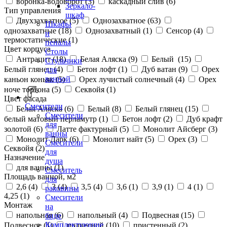
воронка-водоворот (
3
)
каскадный слив (
6
)
Зеркало-
Тип управления
шкаф
Двухзахватное (
5
)
Однозахватное (
63
)
Шкафы
однозахватные (
18
)
Однозахватный (
1
)
Сенсор (
4
)
и
термостатические (
1
)
пеналы
Цвет корпуса
Столы
Антрацит (
18
)
Белая Аляска (
9
)
Белый (
15
)
Стульчики
Белый глянец (
4
)
Бетон лофт (
1
)
Дуб ватан (
9
)
Орех
для
ванной
каньон коньяк (
5
)
Орех лучистый солнечный (
4
)
Орех
ноче тортона (
5
)
Секвойя (
1
)
Цвет фасада
Смесители
Белая Аляска (
6
)
Белый (
8
)
Белый глянец (
15
)
Смесители
белый матовый перламутр (
1
)
Бетон лофт (
2
)
Дуб крафт
для
золотой (
6
)
Латте фактурный (
5
)
Монолит Айсберг (
3
)
ванны
Монолит Дарк (
6
)
Монолит найт (
5
)
Орех (
3
)
Смесители
Секвойя (
2
)
для
Назначение
душа
для ванны (
1
)
Смеситель
Площадь ванной, м2
для
2,6 (
4
)
3 (
4
)
3,5 (
4
)
3,6 (
1
)
3,9 (
1
)
4 (
1
)
раковины
4,25 (
1
)
Смесители
Монтаж
на
напольная (
6
)
напольный (
4
)
Подвесная (
15
)
биде
Комплектующие
Подвесное (
1
)
подвесной (
10
)
пристенный (
2
)