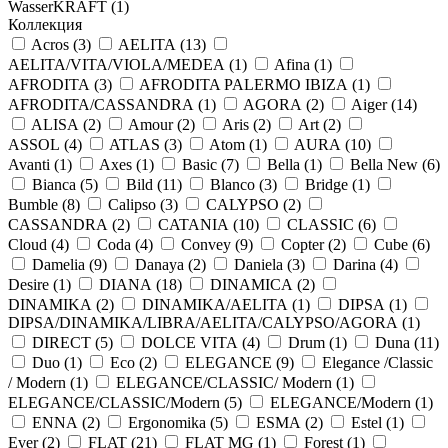
WasserKRAFT (
1
)
Коллекция
Acros (
3
)
AELITA (
13
)
AELITA/VITA/VIOLA/MEDEA (
1
)
Afina (
1
)
AFRODITA (
3
)
AFRODITA PALERMO IBIZA (
1
)
AFRODITA/CASSANDRA (
1
)
AGORA (
2
)
Aiger (
14
)
ALISA (
2
)
Amour (
2
)
Aris (
2
)
Art (
2
)
ASSOL (
4
)
ATLAS (
3
)
Atom (
1
)
AURA (
10
)
Avanti (
1
)
Axes (
1
)
Basic (
7
)
Bella (
1
)
Bella New (
6
)
Bianca (
5
)
Bild (
11
)
Blanco (
3
)
Bridge (
1
)
Bumble (
8
)
Calipso (
3
)
CALYPSO (
2
)
CASSANDRA (
2
)
CATANIA (
10
)
CLASSIC (
6
)
Cloud (
4
)
Coda (
4
)
Convey (
9
)
Copter (
2
)
Cube (
6
)
Damelia (
9
)
Danaya (
2
)
Daniela (
3
)
Darina (
4
)
Desire (
1
)
DIANA (
18
)
DINAMICA (
2
)
DINAMIKA (
2
)
DINAMIKA/AELITA (
1
)
DIPSA (
1
)
DIPSA/DINAMIKA/LIBRA/AELITA/CALYPSO/AGORA (
1
)
DIRECT (
5
)
DOLCE VITA (
4
)
Drum (
1
)
Duna (
11
)
Duo (
1
)
Eco (
2
)
ELEGANCE (
9
)
Elegance /Classic
/ Modern (
1
)
ELEGANCE/CLASSIC/ Modern (
1
)
ELEGANCE/CLASSIC/Modern (
5
)
ELEGANCE/Modern (
1
)
ENNA (
2
)
Ergonomika (
5
)
ESMA (
2
)
Estel (
1
)
Ever (
2
)
FLAT (
21
)
FLAT MG (
1
)
Forest (
1
)