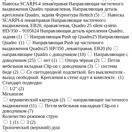
Навеска SCARPI-4 левая/правая Направляющая частичного
выдвижения Quadro правая/левая, Направляющая деталь
крепления Quadro, задняя Фурнитура Hettich (
5
)
Навеска
SCARPI-4 левая/правая Направляющая частичного
выдвижения, ЕВ20, правая/левая, Quadro 25 silent system
HD/350 – 9105624 Направляющая деталь крепления Quadro,
задняя (
1
)
Направляющая Push up Quadro25 Направляющая
Quadro (
1
)
Направляющая Push up частичного
выдвижения Quadro25 НР/350 ,левая/правая, ЕВ20 (
6
)
направляющие Quadro с доводчиком (
10
)
Направляющие с
доводчиком (
25
)
нет (
1
)
Опора чёрная (
2
)
Петля
мебельная вкладная Clip-on с доводчиком (
3
)
система
биде (
2
)
Со светодиодной подсветкой. Без выключателя -
выход свободный. Крепления к стене идут в комплекте. (
1
)
Стандарт подводки
1/2" (
2
)
Механизм
керамический картридж (
2
)
направляющие частичного
выдвижения (
11
)
Петля мебельная накладная Clip-on с
доводчиком (
7
)
Количество режимов струи
1 (
1
)
3 (
2
)
Тропический (верхний) душ