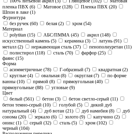
100% литьевой акрил (
3
)
Глянцевое (
102
)
Матовая
пленка ПВХ (
6
)
Матовое (
128
)
Пленка ПВХ (
20
)
Шпон в лаке (
1
)
Фурнитура
без ручек (
60
)
белая (
2
)
хром (
54
)
Материал
polytitan (
15
)
АБС/ПММА (
45
)
акрил (
148
)
искусственный камень (
5
)
керамика (
3
)
латунь (
91
)
металл (
2
)
нержавеющая сталь (
37
)
пенополиуретан (
11
)
полистирол (
118
)
сталь (
70
)
фарфор (
25
)
фаянс (
15
)
Форма
асимметричные (
78
)
Г-образный (
7
)
квадратная (
2
)
круглые (
4
)
овальная (
8
)
округлая (
7
)
по форме
ванны (
10
)
прямой (
8
)
прямоугольная (
40
)
прямоугольные (
88
)
угловые (
9
)
Цвет
белый (
561
)
бетон (
3
)
бетон светло-серый (
11
)
бетон темно-серый (
10
)
голубой (
5
)
дикий дуб
натуральный (
4
)
дуб вотан (
21
)
дуб намибия (
8
)
дуб
сонома (
20
)
зеркало (
6
)
золото (
9
)
капучино (
2
)
оникс (
1
)
серый (
32
)
сталь (
5
)
хром (
102
)
черный (
104
)
Расположение перелива