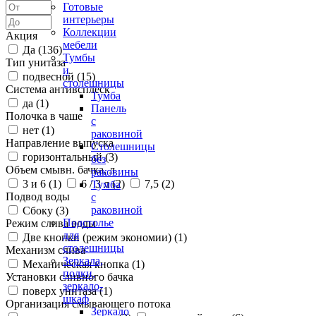
Готовые
интерьеры
Коллекции
Акция
мебели
Да (
136
)
Тумбы
Тип унитаза
и
подвесной (
15
)
столешницы
Система антивсплеск
Тумба
да (
1
)
Панель
Полочка в чаше
с
нет (
1
)
раковиной
Направление выпуска
Столешницы
горизонтальный (
3
)
без
Объем смывн. бачка, л
раковины
3 и 6 (
1
)
6 / 3 л (
2
)
7,5 (
2
)
Тумба
Подвод воды
с
раковиной
Сбоку (
3
)
Подстолье
Режим слива воды
для
Две кнопки (режим экономии) (
1
)
столешницы
Механизм слива
Зеркала,
Механическая кнопка (
1
)
полки,
Установки сливного бачка
зеркало-
поверх унитаза (
1
)
шкаф
Организация смывающего потока
Зеркало