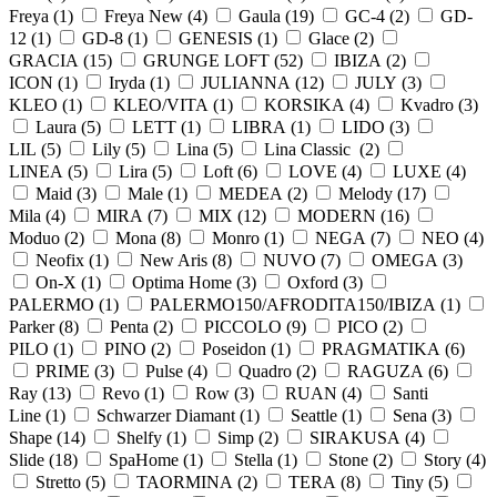
Freya (
1
)
Freya New (
4
)
Gaula (
19
)
GC-4 (
2
)
GD-
12 (
1
)
GD-8 (
1
)
GENESIS (
1
)
Glace (
2
)
GRACIA (
15
)
GRUNGE LOFT (
52
)
IBIZA (
2
)
ICON (
1
)
Iryda (
1
)
JULIANNA (
12
)
JULY (
3
)
KLEO (
1
)
KLEO/VITA (
1
)
KORSIKA (
4
)
Kvadro (
3
)
Laura (
5
)
LETT (
1
)
LIBRA (
1
)
LIDO (
3
)
LIL (
5
)
Lily (
5
)
Lina (
5
)
Lina Classic (
2
)
LINEA (
5
)
Lira (
5
)
Loft (
6
)
LOVE (
4
)
LUXE (
4
)
Maid (
3
)
Male (
1
)
MEDEA (
2
)
Melody (
17
)
Mila (
4
)
MIRA (
7
)
MIX (
12
)
MODERN (
16
)
Moduo (
2
)
Mona (
8
)
Monro (
1
)
NEGA (
7
)
NEO (
4
)
Neofix (
1
)
New Aris (
8
)
NUVO (
7
)
OMEGA (
3
)
On-X (
1
)
Optima Home (
3
)
Oxford (
3
)
PALERMO (
1
)
PALERMO150/AFRODITA150/IBIZA (
1
)
Parker (
8
)
Penta (
2
)
PICCOLO (
9
)
PICO (
2
)
PILO (
1
)
PINO (
2
)
Poseidon (
1
)
PRAGMATIKA (
6
)
PRIME (
3
)
Pulse (
4
)
Quadro (
2
)
RAGUZA (
6
)
Ray (
13
)
Revo (
1
)
Row (
3
)
RUAN (
4
)
Santi
Line (
1
)
Schwarzer Diamant (
1
)
Seattle (
1
)
Sena (
3
)
Shape (
14
)
Shelfy (
1
)
Simp (
2
)
SIRAKUSA (
4
)
Slide (
18
)
SpaHome (
1
)
Stella (
1
)
Stone (
2
)
Story (
4
)
Stretto (
5
)
TAORMINA (
2
)
TERA (
8
)
Tiny (
5
)