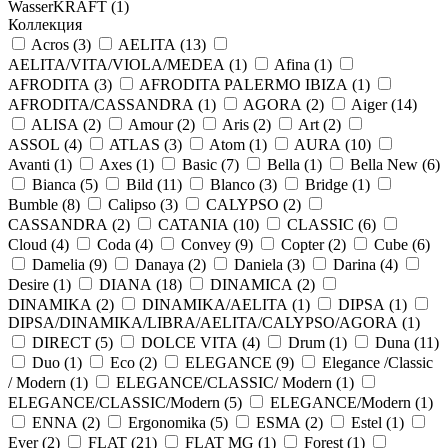
WasserKRAFT (
1
)
Коллекция
Acros (
3
)
AELITA (
13
)
AELITA/VITA/VIOLA/MEDEA (
1
)
Afina (
1
)
AFRODITA (
3
)
AFRODITA PALERMO IBIZA (
1
)
AFRODITA/CASSANDRA (
1
)
AGORA (
2
)
Aiger (
14
)
ALISA (
2
)
Amour (
2
)
Aris (
2
)
Art (
2
)
ASSOL (
4
)
ATLAS (
3
)
Atom (
1
)
AURA (
10
)
Avanti (
1
)
Axes (
1
)
Basic (
7
)
Bella (
1
)
Bella New (
6
)
Bianca (
5
)
Bild (
11
)
Blanco (
3
)
Bridge (
1
)
Bumble (
8
)
Calipso (
3
)
CALYPSO (
2
)
CASSANDRA (
2
)
CATANIA (
10
)
CLASSIC (
6
)
Cloud (
4
)
Coda (
4
)
Convey (
9
)
Copter (
2
)
Cube (
6
)
Damelia (
9
)
Danaya (
2
)
Daniela (
3
)
Darina (
4
)
Desire (
1
)
DIANA (
18
)
DINAMICA (
2
)
DINAMIKA (
2
)
DINAMIKA/AELITA (
1
)
DIPSA (
1
)
DIPSA/DINAMIKA/LIBRA/AELITA/CALYPSO/AGORA (
1
)
DIRECT (
5
)
DOLCE VITA (
4
)
Drum (
1
)
Duna (
11
)
Duo (
1
)
Eco (
2
)
ELEGANCE (
9
)
Elegance /Classic
/ Modern (
1
)
ELEGANCE/CLASSIC/ Modern (
1
)
ELEGANCE/CLASSIC/Modern (
5
)
ELEGANCE/Modern (
1
)
ENNA (
2
)
Ergonomika (
5
)
ESMA (
2
)
Estel (
1
)
Ever (
2
)
FLAT (
21
)
FLAT MG (
1
)
Forest (
1
)