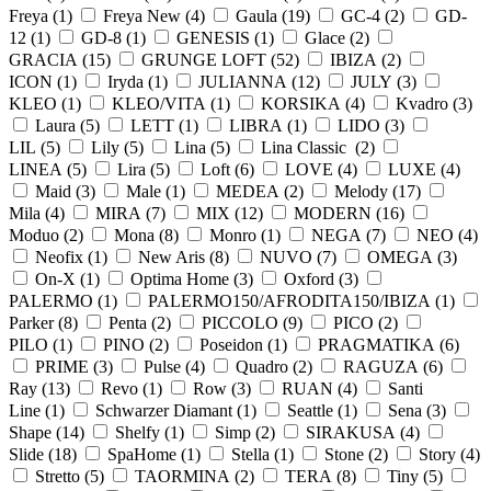
Freya (
1
)
Freya New (
4
)
Gaula (
19
)
GC-4 (
2
)
GD-
12 (
1
)
GD-8 (
1
)
GENESIS (
1
)
Glace (
2
)
GRACIA (
15
)
GRUNGE LOFT (
52
)
IBIZA (
2
)
ICON (
1
)
Iryda (
1
)
JULIANNA (
12
)
JULY (
3
)
KLEO (
1
)
KLEO/VITA (
1
)
KORSIKA (
4
)
Kvadro (
3
)
Laura (
5
)
LETT (
1
)
LIBRA (
1
)
LIDO (
3
)
LIL (
5
)
Lily (
5
)
Lina (
5
)
Lina Classic (
2
)
LINEA (
5
)
Lira (
5
)
Loft (
6
)
LOVE (
4
)
LUXE (
4
)
Maid (
3
)
Male (
1
)
MEDEA (
2
)
Melody (
17
)
Mila (
4
)
MIRA (
7
)
MIX (
12
)
MODERN (
16
)
Moduo (
2
)
Mona (
8
)
Monro (
1
)
NEGA (
7
)
NEO (
4
)
Neofix (
1
)
New Aris (
8
)
NUVO (
7
)
OMEGA (
3
)
On-X (
1
)
Optima Home (
3
)
Oxford (
3
)
PALERMO (
1
)
PALERMO150/AFRODITA150/IBIZA (
1
)
Parker (
8
)
Penta (
2
)
PICCOLO (
9
)
PICO (
2
)
PILO (
1
)
PINO (
2
)
Poseidon (
1
)
PRAGMATIKA (
6
)
PRIME (
3
)
Pulse (
4
)
Quadro (
2
)
RAGUZA (
6
)
Ray (
13
)
Revo (
1
)
Row (
3
)
RUAN (
4
)
Santi
Line (
1
)
Schwarzer Diamant (
1
)
Seattle (
1
)
Sena (
3
)
Shape (
14
)
Shelfy (
1
)
Simp (
2
)
SIRAKUSA (
4
)
Slide (
18
)
SpaHome (
1
)
Stella (
1
)
Stone (
2
)
Story (
4
)
Stretto (
5
)
TAORMINA (
2
)
TERA (
8
)
Tiny (
5
)