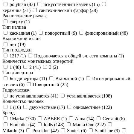
polytitan (
43
)
искусственный камень (
15
)
керамика (
31
)
сантехнический фарфор (
28
)
Расположение рычага
сверху (
1
)
Тип излива
каскадная (
1
)
поворотный (
9
)
фиксированный (
48
)
Выдвижной излив
нет (
19
)
Тип подводки
1217 (
1
)
Подключается к общей эл. сети комнаты (
1
)
Количество монтажных отверстий
1 (
48
)
2 (
41
)
3 (
2
)
Тип дивертора
Без дивертора (
11
)
Вытяжной (
1
)
Интегрированный
в излив (
6
)
Поворотный (
25
)
Гидромассаж
не устанавливается (
41
)
устанавливается (
108
)
Количество человек
1 (
16
)
двухместные (
17
)
одноместные (
122
)
Бренд
1Marka (
730
)
ABBER (
1
)
Aima (
14
)
Cersanit (
6
)
Florentina (
4
)
Iddis (
148
)
Marka One (
222
)
Milardo (
3
)
Poseidon (
42
)
Santek (
6
)
SantiLine (
9
)