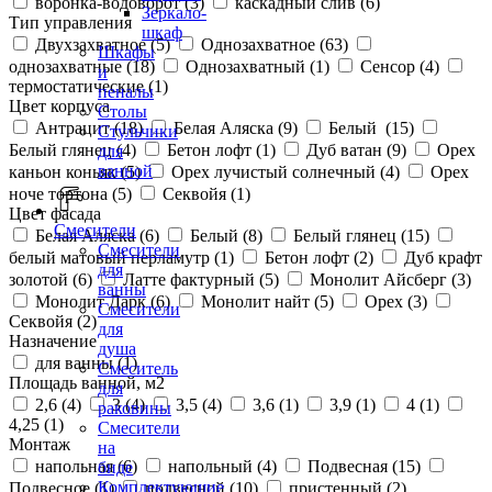
воронка-водоворот (
3
)
каскадный слив (
6
)
Зеркало-
Тип управления
шкаф
Двухзахватное (
5
)
Однозахватное (
63
)
Шкафы
однозахватные (
18
)
Однозахватный (
1
)
Сенсор (
4
)
и
термостатические (
1
)
пеналы
Цвет корпуса
Столы
Антрацит (
18
)
Белая Аляска (
9
)
Белый (
15
)
Стульчики
Белый глянец (
4
)
Бетон лофт (
1
)
Дуб ватан (
9
)
Орех
для
ванной
каньон коньяк (
5
)
Орех лучистый солнечный (
4
)
Орех
ноче тортона (
5
)
Секвойя (
1
)
Цвет фасада
Смесители
Белая Аляска (
6
)
Белый (
8
)
Белый глянец (
15
)
Смесители
белый матовый перламутр (
1
)
Бетон лофт (
2
)
Дуб крафт
для
золотой (
6
)
Латте фактурный (
5
)
Монолит Айсберг (
3
)
ванны
Монолит Дарк (
6
)
Монолит найт (
5
)
Орех (
3
)
Смесители
Секвойя (
2
)
для
Назначение
душа
для ванны (
1
)
Смеситель
Площадь ванной, м2
для
2,6 (
4
)
3 (
4
)
3,5 (
4
)
3,6 (
1
)
3,9 (
1
)
4 (
1
)
раковины
4,25 (
1
)
Смесители
Монтаж
на
напольная (
6
)
напольный (
4
)
Подвесная (
15
)
биде
Комплектующие
Подвесное (
1
)
подвесной (
10
)
пристенный (
2
)