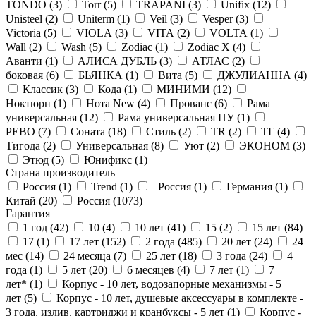
TONDO (
3
)
Torr (
5
)
TRAPANI (
3
)
Unifix (
12
)
Unisteel (
2
)
Uniterm (
1
)
Veil (
3
)
Vesper (
3
)
Victoria (
5
)
VIOLA (
3
)
VITA (
2
)
VOLTA (
1
)
Wall (
2
)
Wash (
5
)
Zodiac (
1
)
Zodiac X (
4
)
Аванти (
1
)
АЛИСА ДУБЛЬ (
3
)
АТЛАС (
2
)
боковая (
6
)
БЬЯНКА (
1
)
Вита (
5
)
ДЖУЛИАННА (
4
)
Классик (
3
)
Кода (
1
)
МИНИМИ (
12
)
Ноктюрн (
1
)
Нота New (
4
)
Прованс (
6
)
Рама
универсальная (
12
)
Рама универсальная ПУ (
1
)
РЕВО (
7
)
Соната (
18
)
Стиль (
2
)
ТR (
2
)
ТГ (
4
)
Тигода (
2
)
Универсальная (
8
)
Уют (
2
)
ЭКОНОМ (
3
)
Этюд (
5
)
Юнификс (
1
)
Страна производитель
Россия (
1
)
Trend (
1
)
Россия (
1
)
Германия (
1
)
Китай (
20
)
Россия (
1073
)
Гарантия
1 год (
42
)
10 (
4
)
10 лет (
41
)
15 (
2
)
15 лет (
84
)
17 (
1
)
17 лет (
152
)
2 года (
485
)
20 лет (
24
)
24
мес (
14
)
24 месяца (
7
)
25 лет (
18
)
3 года (
24
)
4
года (
1
)
5 лет (
20
)
6 месяцев (
4
)
7 лет (
1
)
7
лет* (
1
)
Корпус - 10 лет, водозапорные механизмы - 5
лет (
5
)
Корпус - 10 лет, душевые аксессуары в комплекте -
3 года, излив, картриджи и кранбуксы - 5 лет (
1
)
Корпус -