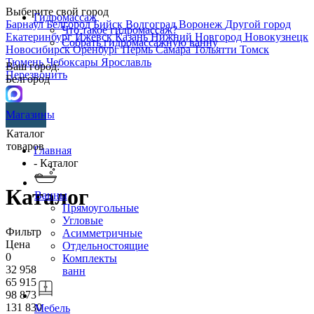
Выберите свой город
Гидромассаж
Барнаул
Белгород
Бийск
Волгоград
Воронеж
Другой город
Что такое гидромассаж?
Екатеринбург
Ижевск
Казань
Нижний Новгород
Новокузнецк
Собрать гидромассажную ванну
Новосибирск
Оренбург
Пермь
Самара
Тольятти
Томск
Тюмень
Чебоксары
Ярославль
Ваш город:
Перезвонить
Белгород
Магазины
Каталог
товаров
Главная
- Каталог
Каталог
Ванны
Прямоугольные
Угловые
Фильтр
Асимметричные
Цена
Отдельностоящие
0
Комплекты
32 958
ванн
65 915
98 873
131 830
Мебель