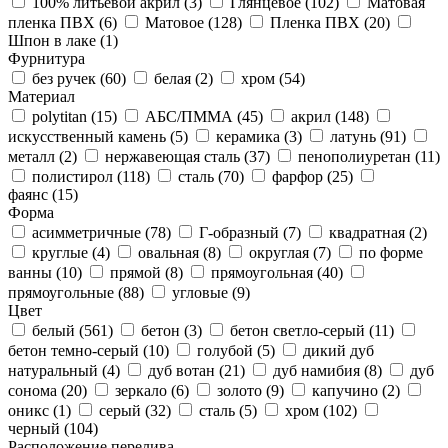
100% литьевой акрил (
3
)
Глянцевое (
102
)
Матовая
пленка ПВХ (
6
)
Матовое (
128
)
Пленка ПВХ (
20
)
Шпон в лаке (
1
)
Фурнитура
без ручек (
60
)
белая (
2
)
хром (
54
)
Материал
polytitan (
15
)
АБС/ПММА (
45
)
акрил (
148
)
искусственный камень (
5
)
керамика (
3
)
латунь (
91
)
металл (
2
)
нержавеющая сталь (
37
)
пенополиуретан (
11
)
полистирол (
118
)
сталь (
70
)
фарфор (
25
)
фаянс (
15
)
Форма
асимметричные (
78
)
Г-образный (
7
)
квадратная (
2
)
круглые (
4
)
овальная (
8
)
округлая (
7
)
по форме
ванны (
10
)
прямой (
8
)
прямоугольная (
40
)
прямоугольные (
88
)
угловые (
9
)
Цвет
белый (
561
)
бетон (
3
)
бетон светло-серый (
11
)
бетон темно-серый (
10
)
голубой (
5
)
дикий дуб
натуральный (
4
)
дуб вотан (
21
)
дуб намибия (
8
)
дуб
сонома (
20
)
зеркало (
6
)
золото (
9
)
капучино (
2
)
оникс (
1
)
серый (
32
)
сталь (
5
)
хром (
102
)
черный (
104
)
Расположение перелива