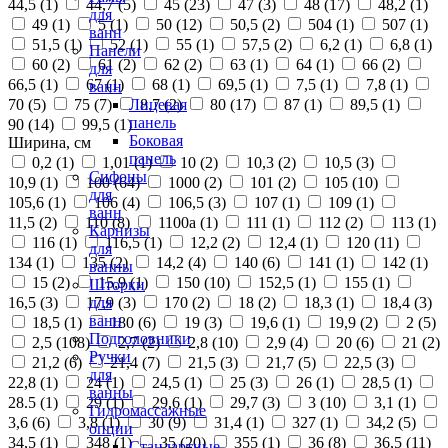
44,5 (
1
)
44,7 (
5
)
45 (
23
)
47 (
3
)
48 (
17
)
48,2 (
1
)
для
49 (
1
)
5 (
1
)
50 (
12
)
50,5 (
2
)
504 (
1
)
507 (
1
)
ванн
51,5 (
1
)
52 (
1
)
55 (
1
)
57,5 (
2
)
6,2 (
1
)
6,8 (
1
)
Панели
60 (
2
)
61 (
2
)
62 (
2
)
63 (
1
)
64 (
1
)
66 (
2
)
для
66,5 (
1
)
67 (
1
)
68 (
1
)
69,5 (
1
)
7,5 (
1
)
7,8 (
1
)
ванн
70 (
5
)
75 (
7
)
8,7 (
2
)
80 (
17
)
87 (
1
)
89,5 (
1
)
Лицевая
панель
90 (
14
)
99,5 (
1
)
Боковая
Ширина, см
панель
0,2 (
1
)
1,01 (
1
)
10 (
2
)
10,3 (
2
)
10,5 (
3
)
Сифоны
10,9 (
1
)
100 (
64
)
1000 (
2
)
101 (
2
)
105 (
10
)
для
105,6 (
1
)
106 (
4
)
106,5 (
3
)
107 (
1
)
109 (
1
)
ванн
11,5 (
2
)
110 (
8
)
1100а (
1
)
111 (
1
)
112 (
2
)
113 (
1
)
Карнизы
116 (
1
)
116,5 (
1
)
12,2 (
2
)
12,4 (
1
)
120 (
11
)
для
134 (
1
)
135 (
2
)
14,2 (
4
)
140 (
6
)
141 (
1
)
142 (
1
)
ванны
15 (
2
)
15,9 (
1
)
150 (
10
)
152,5 (
1
)
155 (
1
)
Шторки
16,5 (
3
)
17,9 (
3
)
170 (
2
)
18 (
2
)
18,3 (
1
)
18,4 (
3
)
для
ванн
18,5 (
1
)
180 (
6
)
19 (
3
)
19,6 (
1
)
19,9 (
2
)
2 (
5
)
Подголовники
2,5 (
108
)
2,7 (
2
)
2,8 (
10
)
2,9 (
4
)
20 (
6
)
21 (
2
)
Ручки
21,2 (
6
)
21,4 (
7
)
21,5 (
3
)
21,7 (
5
)
22,5 (
3
)
для
22,8 (
1
)
24 (
1
)
24,5 (
1
)
25 (
3
)
26 (
1
)
28,5 (
1
)
ванны
28.5 (
1
)
29 (
1
)
29,6 (
1
)
29,7 (
3
)
3 (
10
)
3,1 (
1
)
Гидромассажные
3,6 (
6
)
3,8 (
1
)
30 (
9
)
31,4 (
1
)
327 (
1
)
34,2 (
5
)
опции
34,5 (
1
)
348 (
1
)
35 (
20
)
355 (
1
)
36 (
8
)
36,5 (
11
)
Стандартные