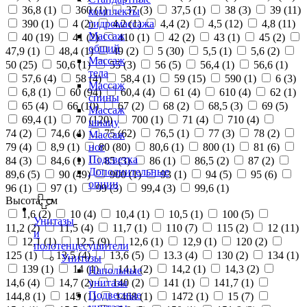
36,8 (
1
)
360 (
1
)
37 (
3
)
37,5 (
1
)
38 (
3
)
39 (
11
)
комплекты
390 (
1
)
4 (
2
)
4,2 (
1
)
4,4 (
2
)
4,5 (
12
)
4,8 (
11
)
гидромассажа
Массаж
40 (
19
)
41 (
2
)
410 (
1
)
42 (
2
)
43 (
1
)
45 (
2
)
общий
47,9 (
1
)
48,4 (
1
)
49 (
2
)
5 (
30
)
5,5 (
1
)
5,6 (
2
)
Массаж
50 (
25
)
50,6 (
1
)
55 (
3
)
56 (
5
)
56,4 (
1
)
56,6 (
1
)
тела
57,6 (
4
)
58 (
4
)
58,4 (
1
)
59 (
15
)
590 (
1
)
6 (
3
)
Массаж
6,8 (
1
)
60 (
94
)
60,4 (
4
)
61 (
4
)
610 (
4
)
62 (
1
)
спины
65 (
4
)
66 (
10
)
67 (
2
)
68 (
2
)
68,5 (
3
)
69 (
5
)
Массаж
69,4 (
1
)
70 (
120
)
700 (
1
)
71 (
4
)
710 (
4
)
шиацу
74 (
2
)
74,6 (
4
)
75 (
62
)
76,5 (
1
)
77 (
3
)
78 (
2
)
Массаж
79 (
4
)
8,9 (
1
)
80 (
80
)
80,6 (
1
)
800 (
1
)
81 (
6
)
ног
Подсветка
84 (
3
)
84,6 (
1
)
85 (
3
)
86 (
1
)
86,5 (
2
)
87 (
2
)
Дополнительные
89,6 (
5
)
90 (
49
)
900 (
1
)
93 (
1
)
94 (
5
)
95 (
6
)
опции
96 (
1
)
97 (
1
)
99 (
3
)
99,4 (
3
)
99,6 (
1
)
Высота, см
1,6 (
2
)
10 (
4
)
10,4 (
1
)
10,5 (
1
)
100 (
5
)
Унитазы
11,2 (
2
)
11,5 (
4
)
11,7 (
1
)
110 (
7
)
115 (
2
)
12 (
11
)
и
12,1 (
1
)
12,5 (
9
)
12,6 (
1
)
12,9 (
1
)
120 (
2
)
полотенцесушители
125 (
1
)
13,5 (
4
)
13,6 (
5
)
13.3 (
4
)
130 (
2
)
134 (
1
)
Унитазы
139 (
1
)
14 (
1
)
14,1 (
2
)
14,2 (
1
)
14,3 (
2
)
Напольные
14,6 (
4
)
14,7 (
2
)
140 (
2
)
141 (
1
)
141,7 (
1
)
унитазы
Подвесные
144,8 (
1
)
145 (
1
)
1468 (
1
)
1472 (
1
)
15 (
7
)