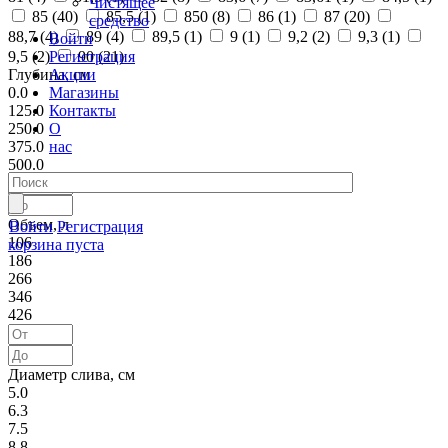
Чистящее
85 (
40
)
85,5 (
1
)
850 (
8
)
86 (
1
)
87 (
20
)
средство
88,7 (
4
)
89 (
4
)
89,5 (
1
)
9 (
1
)
9,2 (
2
)
9,3 (
1
)
Войти
Регистрация
9,5 (
2
)
90 (
21
)
Акции
Глубина, см
Магазины
0.0
Контакты
125.0
О
250.0
нас
375.0
500.0
Объем, л
Войти
Регистрация
106
корзина пуста
186
266
346
426
Диаметр слива, см
5.0
6.3
7.5
8.8