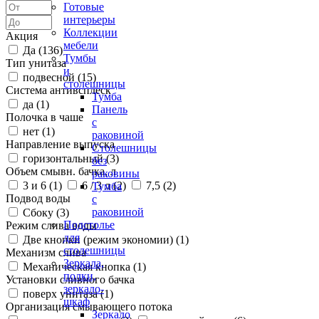
Готовые
интерьеры
Коллекции
Акция
мебели
Да (
136
)
Тумбы
Тип унитаза
и
подвесной (
15
)
столешницы
Система антивсплеск
Тумба
да (
1
)
Панель
Полочка в чаше
с
нет (
1
)
раковиной
Направление выпуска
Столешницы
горизонтальный (
3
)
без
Объем смывн. бачка, л
раковины
3 и 6 (
1
)
6 / 3 л (
2
)
7,5 (
2
)
Тумба
Подвод воды
с
раковиной
Сбоку (
3
)
Подстолье
Режим слива воды
для
Две кнопки (режим экономии) (
1
)
столешницы
Механизм слива
Зеркала,
Механическая кнопка (
1
)
полки,
Установки сливного бачка
зеркало-
поверх унитаза (
1
)
шкаф
Организация смывающего потока
Зеркало