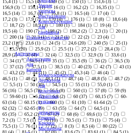
унитазы
15,4 (
1
)
15,5 (
4
)
15,9 (
5
)
150 (
1
)
151,6 (
3
)
Умные
156,9 (
3
)
159,1 (
1
)
16 (
1
)
16,2 (
2
)
16,35 (
1
)
унитазы
16,5 (
14
)
16,7 (
4
)
16,8 (
1
)
16.5 (
4
)
17 (
4
)
Инсталляции
17,2 (
3
)
17,9 (
7
)
170 (
4
)
176 (
1
)
18 (
8
)
18,6 (
4
)
Комплектующие
18,7 (
2
)
18,9 (
3
)
180 (
1
)
184 (
1
)
19 (
4
)
для
19,5 (
4
)
190 (
7
)
198 (
2
)
198,2 (
2
)
2,3 (
1
)
20 (
1
)
санфаянса
200 (
1
)
21,3 (
1
)
21,7 (
1
)
22 (
2
)
23 (
4
)
Полотенцесушители
23,2 (
1
)
23,6 (
1
)
24 (
5
)
24,6 (
20
)
240 (
5
)
25 (
1
)
25,5 (
20
)
25,9 (
2
)
25.5 (
1
)
27,2 (
2
)
28,4 (
3
)
Аксессуары
28,9 (
2
)
30 (
4
)
32 (
4
)
32,5 (
1
)
32,9 (
3
)
33,6 (
1
)
Аксессуары
34 (
1
)
34,5 (
1
)
35 (
1
)
35,5 (
9
)
36 (
2
)
36,5 (
3
)
для
37 (
12
)
37,5 (
1
)
38,5 (
1
)
40 (
23
)
42 (
7
)
43 (
1
)
ванной
43,2 (
2
)
44 (
11
)
45 (
2
)
45,3 (
4
)
46 (
4
)
Бумагодержатели
46,5 (
1
)
48 (
5
)
48,1 (
1
)
48,7 (
4
)
48,8 (
5
)
48.7 (
2
)
Держатели
5,5 (
1
)
50 (
30
)
54,5 (
1
)
55 (
11
)
55,0 (
1
)
для
56 (
16
)
56,5 (
78
)
56.5 (
8
)
560 (
1
)
57 (
8
)
59 (
9
)
полотенец
Дозаторы,
59-60 (
1
)
6 (
2
)
6,9 (
2
)
60 (
37
)
60,15 (
7
)
60-
стаканы
63 (
14
)
60.15 (
3
)
600 (
1
)
61 (
10
)
61-64 (
2
)
и
62 (
32
)
62-65 (
19
)
63 (
55
)
64 (
7
)
64,5 (
1
)
держатели
65 (
35
)
65,2 (
2
)
67 (
2
)
68 (
6
)
69,6 (
1
)
7 (
3
)
Ершики
7,2 (
3
)
7,5 (
1
)
70 (
10
)
70.5 (
1
)
73 (
1
)
75 (
4
)
Крючки
75,5 (
1
)
76 (
1
)
77 (
2
)
8 (
3
)
8,5 (
4
)
80 (
22
)
Мыльницы
81 (
4
)
81,5 (
1
)
82 (
8
)
83,6 (
7
)
83,61 (
1
)
84,5 (
1
)