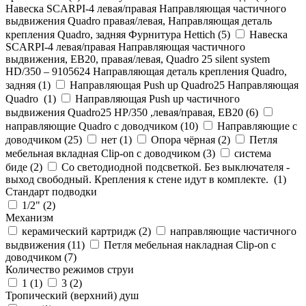
Навеска SCARPI-4 левая/правая Направляющая частичного
выдвижения Quadro правая/левая, Направляющая деталь
крепления Quadro, задняя Фурнитура Hettich (
5
)
Навеска
SCARPI-4 левая/правая Направляющая частичного
выдвижения, ЕВ20, правая/левая, Quadro 25 silent system
HD/350 – 9105624 Направляющая деталь крепления Quadro,
задняя (
1
)
Направляющая Push up Quadro25 Направляющая
Quadro (
1
)
Направляющая Push up частичного
выдвижения Quadro25 НР/350 ,левая/правая, ЕВ20 (
6
)
направляющие Quadro с доводчиком (
10
)
Направляющие с
доводчиком (
25
)
нет (
1
)
Опора чёрная (
2
)
Петля
мебельная вкладная Clip-on с доводчиком (
3
)
система
биде (
2
)
Со светодиодной подсветкой. Без выключателя -
выход свободный. Крепления к стене идут в комплекте. (
1
)
Стандарт подводки
1/2" (
2
)
Механизм
керамический картридж (
2
)
направляющие частичного
выдвижения (
11
)
Петля мебельная накладная Clip-on с
доводчиком (
7
)
Количество режимов струи
1 (
1
)
3 (
2
)
Тропический (верхний) душ