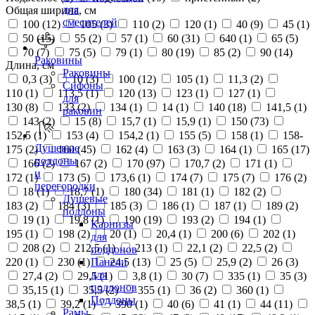
для
Общая ширина, см
смесителей
100 (
12
)
105 (
3
)
110 (
2
)
120 (
1
)
40 (
9
)
45 (
1
)
50 (
15
)
55 (
2
)
57 (
1
)
60 (
31
)
640 (
1
)
65 (
5
)
70 (
7
)
75 (
5
)
79 (
1
)
80 (
19
)
85 (
2
)
90 (
14
)
Раковины
Длина, см
Раковины
0,3 (
3
)
10 (
3
)
100 (
12
)
105 (
1
)
11,3 (
2
)
Сифоны
110 (
1
)
113,5 (
1
)
120 (
13
)
123 (
1
)
127 (
1
)
для
130 (
8
)
133 (
2
)
134 (
1
)
14 (
1
)
140 (
18
)
141,5 (
1
)
раковин
143 (
2
)
15 (
8
)
15,7 (
1
)
15,9 (
1
)
150 (
73
)
152,5 (
1
)
153 (
4
)
154,2 (
1
)
155 (
5
)
158 (
1
)
158-
Душевые
175 (
2
)
160 (
45
)
162 (
4
)
163 (
3
)
164 (
1
)
165 (
17
)
поддоны
166 (
2
)
167 (
2
)
170 (
97
)
170,7 (
2
)
171 (
1
)
и
172 (
1
)
173 (
5
)
173,6 (
1
)
174 (
7
)
175 (
7
)
176 (
2
)
перегородки
18 (
1
)
18,7 (
1
)
180 (
34
)
181 (
1
)
182 (
2
)
Душевые
183 (
2
)
184 (
3
)
185 (
3
)
186 (
1
)
187 (
1
)
189 (
2
)
поддоны
19 (
1
)
19,8 (
1
)
190 (
19
)
193 (
2
)
194 (
1
)
Карнизы
195 (
1
)
198 (
2
)
20 (
1
)
20,4 (
1
)
200 (
6
)
202 (
1
)
для
208 (
2
)
212,5 (
1
)
213 (
1
)
22,1 (
2
)
22,5 (
2
)
поддонов
220 (
1
)
230 (
1
)
24,5 (
13
)
25 (
5
)
25,9 (
2
)
26 (
3
)
Панели
для
27,4 (
2
)
29,5 (
1
)
3,8 (
1
)
30 (
7
)
335 (
1
)
35 (
3
)
поддонов
35,15 (
1
)
35,5 (
2
)
355 (
1
)
36 (
2
)
360 (
1
)
Поддоны
38,5 (
1
)
39,2 (
1
)
390 (
1
)
40 (
6
)
41 (
1
)
44 (
11
)
Рамы