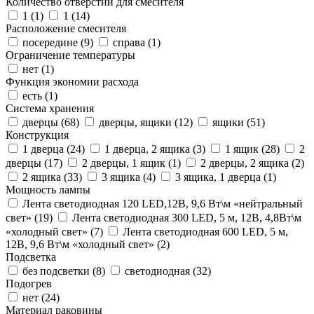
Количество отверстий для смесителя
1 (
1
)
1 (
14
)
Расположение смесителя
посередине (
9
)
справа (
1
)
Ограничение температуры
нет (
1
)
Функция экономии расхода
есть (
1
)
Система хранения
дверцы (
68
)
дверцы, ящики (
12
)
ящики (
51
)
Конструкция
1 дверца (
24
)
1 дверца, 2 ящика (
3
)
1 ящик (
28
)
2
дверцы (
17
)
2 дверцы, 1 ящик (
1
)
2 дверцы, 2 ящика (
2
)
2 ящика (
33
)
3 ящика (
4
)
3 ящика, 1 дверца (
1
)
Мощность лампы
Лента светодиодная 120 LED,12В, 9,6 Вт\м «нейтральный
свет» (
19
)
Лента светодиодная 300 LED, 5 м, 12В, 4,8Вт\м
«холодный свет» (
7
)
Лента светодиодная 600 LED, 5 м,
12В, 9,6 Вт\м «холодный свет» (
2
)
Подсветка
без подсветки (
8
)
светодиодная (
32
)
Подогрев
нет (
24
)
Материал раковины