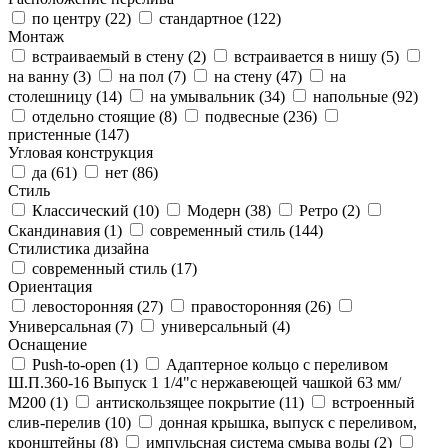
по центру (
22
)
стандартное (
122
)
Монтаж
встраиваемый в стену (
2
)
встраивается в нишу (
5
)
на ванну (
3
)
на пол (
7
)
на стену (
47
)
на
столешницу (
14
)
на умывальник (
34
)
напольные (
92
)
отдельно стоящие (
8
)
подвесные (
236
)
пристенные (
147
)
Угловая конструкция
да (
61
)
нет (
86
)
Стиль
Классический (
10
)
Модерн (
38
)
Ретро (
2
)
Скандинавия (
1
)
современный стиль (
144
)
Стилистика дизайна
современный стиль (
17
)
Ориентация
левосторонняя (
27
)
правосторонняя (
26
)
Универсальная (
7
)
универсальный (
4
)
Оснащение
Push-to-open (
1
)
Адаптерное кольцо с переливом
Ш.П.360-16 Выпуск 1 1/4"с нержавеющей чашкой 63 мм/
М200 (
1
)
антискользящее покрытие (
11
)
встроенный
слив-перелив (
10
)
донная крышка, выпуск с переливом,
кронштейны (
8
)
импульсная система смыва воды (
2
)