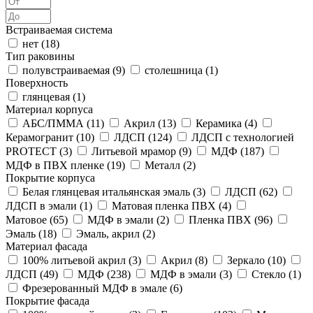
Встраиваемая система
нет (
18
)
Тип раковины
полувстраиваемая (
9
)
столешница (
1
)
Поверхность
глянцевая (
1
)
Материал корпуса
АБС/ПММА (
11
)
Акрил (
13
)
Керамика (
4
)
Керамогранит (
10
)
ЛДСП (
124
)
ЛДСП с технологией
PROTECT (
3
)
Литьевой мрамор (
9
)
МДФ (
187
)
МДФ в ПВХ пленке (
19
)
Металл (
2
)
Покрытие корпуса
Белая глянцевая итальянская эмаль (
3
)
ЛДСП (
62
)
ЛДСП в эмали (
1
)
Матовая пленка ПВХ (
4
)
Матовое (
65
)
МДФ в эмали (
2
)
Пленка ПВХ (
96
)
Эмаль (
18
)
Эмаль, акрил (
2
)
Материал фасада
100% литьевой акрил (
3
)
Акрил (
8
)
Зеркало (
10
)
ЛДСП (
49
)
МДФ (
238
)
МДФ в эмали (
3
)
Стекло (
1
)
Фрезерованный МДФ в эмале (
6
)
Покрытие фасада