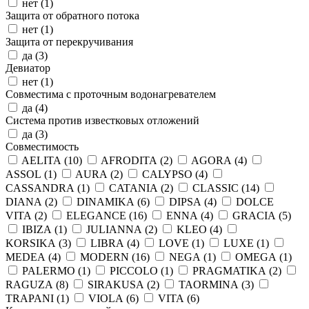
нет (
1
)
Защита от обратного потока
нет (
1
)
Защита от перекручивания
да (
3
)
Девиатор
нет (
1
)
Совместима с проточным водонагревателем
да (
4
)
Система против известковых отложений
да (
3
)
Совместимость
AELITA (
10
)
AFRODITA (
2
)
AGORA (
4
)
ASSOL (
1
)
AURA (
2
)
CALYPSO (
4
)
CASSANDRA (
1
)
CATANIA (
2
)
CLASSIC (
14
)
DIANA (
2
)
DINAMIKA (
6
)
DIPSA (
4
)
DOLCE
VITA (
2
)
ELEGANCE (
16
)
ENNA (
4
)
GRACIA (
5
)
IBIZA (
1
)
JULIANNA (
2
)
KLEO (
4
)
KORSIKA (
3
)
LIBRA (
4
)
LOVE (
1
)
LUXE (
1
)
MEDEA (
4
)
MODERN (
16
)
NEGA (
1
)
OMEGA (
1
)
PALERMO (
1
)
PICCOLO (
1
)
PRAGMATIKA (
2
)
RAGUZA (
8
)
SIRAKUSA (
2
)
TAORMINA (
3
)
TRAPANI (
1
)
VIOLA (
6
)
VITA (
6
)