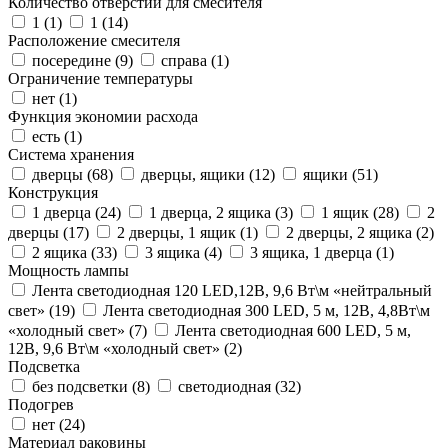
Количество отверстий для смесителя
1 (
1
)
1 (
14
)
Расположение смесителя
посередине (
9
)
справа (
1
)
Ограничение температуры
нет (
1
)
Функция экономии расхода
есть (
1
)
Система хранения
дверцы (
68
)
дверцы, ящики (
12
)
ящики (
51
)
Конструкция
1 дверца (
24
)
1 дверца, 2 ящика (
3
)
1 ящик (
28
)
2
дверцы (
17
)
2 дверцы, 1 ящик (
1
)
2 дверцы, 2 ящика (
2
)
2 ящика (
33
)
3 ящика (
4
)
3 ящика, 1 дверца (
1
)
Мощность лампы
Лента светодиодная 120 LED,12В, 9,6 Вт\м «нейтральный
свет» (
19
)
Лента светодиодная 300 LED, 5 м, 12В, 4,8Вт\м
«холодный свет» (
7
)
Лента светодиодная 600 LED, 5 м,
12В, 9,6 Вт\м «холодный свет» (
2
)
Подсветка
без подсветки (
8
)
светодиодная (
32
)
Подогрев
нет (
24
)
Материал раковины