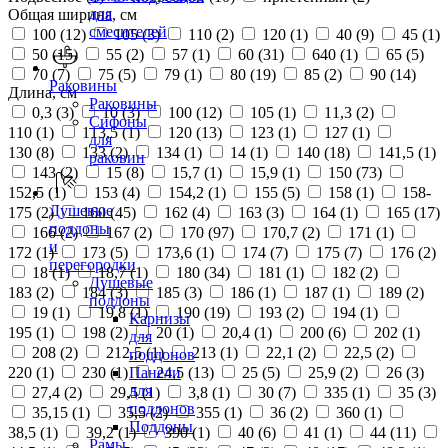
для
Общая ширина, см
смесителей
100 (
12
)
105 (
3
)
110 (
2
)
120 (
1
)
40 (
9
)
45 (
1
)
50 (
15
)
55 (
2
)
57 (
1
)
60 (
31
)
640 (
1
)
65 (
5
)
70 (
7
)
75 (
5
)
79 (
1
)
80 (
19
)
85 (
2
)
90 (
14
)
Раковины
Длина, см
Раковины
0,3 (
3
)
10 (
3
)
100 (
12
)
105 (
1
)
11,3 (
2
)
Сифоны
110 (
1
)
113,5 (
1
)
120 (
13
)
123 (
1
)
127 (
1
)
для
130 (
8
)
133 (
2
)
134 (
1
)
14 (
1
)
140 (
18
)
141,5 (
1
)
раковин
143 (
2
)
15 (
8
)
15,7 (
1
)
15,9 (
1
)
150 (
73
)
152,5 (
1
)
153 (
4
)
154,2 (
1
)
155 (
5
)
158 (
1
)
158-
Душевые
175 (
2
)
160 (
45
)
162 (
4
)
163 (
3
)
164 (
1
)
165 (
17
)
поддоны
166 (
2
)
167 (
2
)
170 (
97
)
170,7 (
2
)
171 (
1
)
и
172 (
1
)
173 (
5
)
173,6 (
1
)
174 (
7
)
175 (
7
)
176 (
2
)
перегородки
18 (
1
)
18,7 (
1
)
180 (
34
)
181 (
1
)
182 (
2
)
Душевые
183 (
2
)
184 (
3
)
185 (
3
)
186 (
1
)
187 (
1
)
189 (
2
)
поддоны
19 (
1
)
19,8 (
1
)
190 (
19
)
193 (
2
)
194 (
1
)
Карнизы
195 (
1
)
198 (
2
)
20 (
1
)
20,4 (
1
)
200 (
6
)
202 (
1
)
для
208 (
2
)
212,5 (
1
)
213 (
1
)
22,1 (
2
)
22,5 (
2
)
поддонов
220 (
1
)
230 (
1
)
24,5 (
13
)
25 (
5
)
25,9 (
2
)
26 (
3
)
Панели
для
27,4 (
2
)
29,5 (
1
)
3,8 (
1
)
30 (
7
)
335 (
1
)
35 (
3
)
поддонов
35,15 (
1
)
35,5 (
2
)
355 (
1
)
36 (
2
)
360 (
1
)
Поддоны
38,5 (
1
)
39,2 (
1
)
390 (
1
)
40 (
6
)
41 (
1
)
44 (
11
)
Рамы