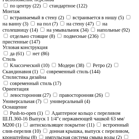
по центру (
22
)
стандартное (
122
)
Монтаж
встраиваемый в стену (
2
)
встраивается в нишу (
5
)
на ванну (
3
)
на пол (
7
)
на стену (
47
)
на
столешницу (
14
)
на умывальник (
34
)
напольные (
92
)
отдельно стоящие (
8
)
подвесные (
236
)
пристенные (
147
)
Угловая конструкция
да (
61
)
нет (
86
)
Стиль
Классический (
10
)
Модерн (
38
)
Ретро (
2
)
Скандинавия (
1
)
современный стиль (
144
)
Стилистика дизайна
современный стиль (
17
)
Ориентация
левосторонняя (
27
)
правосторонняя (
26
)
Универсальная (
7
)
универсальный (
4
)
Оснащение
Push-to-open (
1
)
Адаптерное кольцо с переливом
Ш.П.360-16 Выпуск 1 1/4"с нержавеющей чашкой 63 мм/
М200 (
1
)
антискользящее покрытие (
11
)
встроенный
слив-перелив (
10
)
донная крышка, выпуск с переливом,
кронштейны (
8
)
импульсная система смыва воды (
2
)