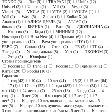
TONDO (
3
)
Torr (
5
)
TRAPANI (
3
)
Unifix (
12
)
Unisteel (
2
)
Uniterm (
1
)
Veil (
3
)
Vesper (
3
)
Victoria (
5
)
VIOLA (
3
)
VITA (
2
)
VOLTA (
1
)
Wall (
2
)
Wash (
5
)
Zodiac (
1
)
Zodiac X (
4
)
Аванти (
1
)
АЛИСА ДУБЛЬ (
3
)
АТЛАС (
2
)
боковая (
6
)
БЬЯНКА (
1
)
Вита (
5
)
ДЖУЛИАННА (
4
)
Классик (
3
)
Кода (
1
)
МИНИМИ (
12
)
Ноктюрн (
1
)
Нота New (
4
)
Прованс (
6
)
Рама
универсальная (
12
)
Рама универсальная ПУ (
1
)
РЕВО (
7
)
Соната (
18
)
Стиль (
2
)
ТR (
2
)
ТГ (
4
)
Тигода (
2
)
Универсальная (
8
)
Уют (
2
)
ЭКОНОМ (
3
)
Этюд (
5
)
Юнификс (
1
)
Страна производитель
Россия (
1
)
Trend (
1
)
Россия (
1
)
Германия (
1
)
Китай (
20
)
Россия (
1073
)
Гарантия
1 год (
42
)
10 (
4
)
10 лет (
41
)
15 (
2
)
15 лет (
84
)
17 (
1
)
17 лет (
152
)
2 года (
485
)
20 лет (
24
)
24
мес (
14
)
24 месяца (
7
)
25 лет (
18
)
3 года (
24
)
4
года (
1
)
5 лет (
20
)
6 месяцев (
4
)
7 лет (
1
)
7
лет* (
1
)
Корпус - 10 лет, водозапорные механизмы - 5
лет (
5
)
Корпус - 10 лет, душевые аксессуары в комплекте -
3 года, излив, картриджи и кранбуксы - 5 лет (
1
)
Корпус -