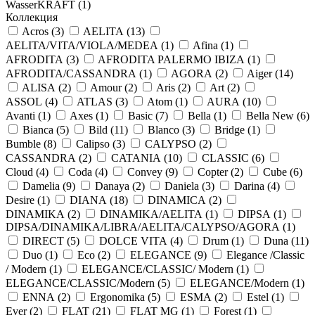
WasserKRAFT (
1
)
Коллекция
Acros (
3
)
AELITA (
13
)
AELITA/VITA/VIOLA/MEDEA (
1
)
Afina (
1
)
AFRODITA (
3
)
AFRODITA PALERMO IBIZA (
1
)
AFRODITA/CASSANDRA (
1
)
AGORA (
2
)
Aiger (
14
)
ALISA (
2
)
Amour (
2
)
Aris (
2
)
Art (
2
)
ASSOL (
4
)
ATLAS (
3
)
Atom (
1
)
AURA (
10
)
Avanti (
1
)
Axes (
1
)
Basic (
7
)
Bella (
1
)
Bella New (
6
)
Bianca (
5
)
Bild (
11
)
Blanco (
3
)
Bridge (
1
)
Bumble (
8
)
Calipso (
3
)
CALYPSO (
2
)
CASSANDRA (
2
)
CATANIA (
10
)
CLASSIC (
6
)
Cloud (
4
)
Coda (
4
)
Convey (
9
)
Copter (
2
)
Cube (
6
)
Damelia (
9
)
Danaya (
2
)
Daniela (
3
)
Darina (
4
)
Desire (
1
)
DIANA (
18
)
DINAMICA (
2
)
DINAMIKA (
2
)
DINAMIKA/AELITA (
1
)
DIPSA (
1
)
DIPSA/DINAMIKA/LIBRA/AELITA/CALYPSO/AGORA (
1
)
DIRECT (
5
)
DOLCE VITA (
4
)
Drum (
1
)
Duna (
11
)
Duo (
1
)
Eco (
2
)
ELEGANCE (
9
)
Elegance /Classic
/ Modern (
1
)
ELEGANCE/CLASSIC/ Modern (
1
)
ELEGANCE/CLASSIC/Modern (
5
)
ELEGANCE/Modern (
1
)
ENNA (
2
)
Ergonomika (
5
)
ESMA (
2
)
Estel (
1
)
Ever (
2
)
FLAT (
21
)
FLAT MG (
1
)
Forest (
1
)