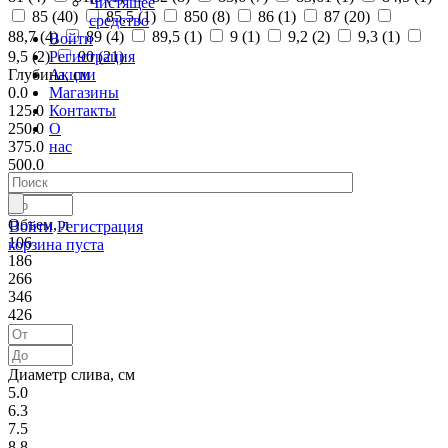
Чистящее
85 (
40
)
85,5 (
1
)
850 (
8
)
86 (
1
)
87 (
20
)
средство
88,7 (
4
)
89 (
4
)
89,5 (
1
)
9 (
1
)
9,2 (
2
)
9,3 (
1
)
Войти
Регистрация
9,5 (
2
)
90 (
21
)
Акции
Глубина, см
Магазины
0.0
Контакты
125.0
О
250.0
нас
375.0
500.0
Объем, л
Войти
Регистрация
106
корзина пуста
186
266
346
426
Диаметр слива, см
5.0
6.3
7.5
8.8