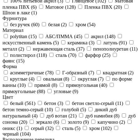
100% литьевой акрил (
3
)
Глянцевое (
102
)
Матовая
пленка ПВХ (
6
)
Матовое (
128
)
Пленка ПВХ (
20
)
Шпон в лаке (
1
)
Фурнитура
без ручек (
60
)
белая (
2
)
хром (
54
)
Материал
polytitan (
15
)
АБС/ПММА (
45
)
акрил (
148
)
искусственный камень (
5
)
керамика (
3
)
латунь (
91
)
металл (
2
)
нержавеющая сталь (
37
)
пенополиуретан (
11
)
полистирол (
118
)
сталь (
70
)
фарфор (
25
)
фаянс (
15
)
Форма
асимметричные (
78
)
Г-образный (
7
)
квадратная (
2
)
круглые (
4
)
овальная (
8
)
округлая (
7
)
по форме
ванны (
10
)
прямой (
8
)
прямоугольная (
40
)
прямоугольные (
88
)
угловые (
9
)
Цвет
белый (
561
)
бетон (
3
)
бетон светло-серый (
11
)
бетон темно-серый (
10
)
голубой (
5
)
дикий дуб
натуральный (
4
)
дуб вотан (
21
)
дуб намибия (
8
)
дуб
сонома (
20
)
зеркало (
6
)
золото (
9
)
капучино (
2
)
оникс (
1
)
серый (
32
)
сталь (
5
)
хром (
102
)
черный (
104
)
Расположение перелива