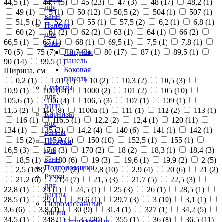
44,5 (
1
)
44,7 (
5
)
45 (
23
)
47 (
3
)
48 (
17
)
48,2 (
1
)
для
49 (
1
)
5 (
1
)
50 (
12
)
50,5 (
2
)
504 (
1
)
507 (
1
)
ванн
51,5 (
1
)
52 (
1
)
55 (
1
)
57,5 (
2
)
6,2 (
1
)
6,8 (
1
)
Панели
60 (
2
)
61 (
2
)
62 (
2
)
63 (
1
)
64 (
1
)
66 (
2
)
для
66,5 (
1
)
67 (
1
)
68 (
1
)
69,5 (
1
)
7,5 (
1
)
7,8 (
1
)
ванн
70 (
5
)
75 (
7
)
8,7 (
2
)
80 (
17
)
87 (
1
)
89,5 (
1
)
Лицевая
панель
90 (
14
)
99,5 (
1
)
Боковая
Ширина, см
панель
0,2 (
1
)
1,01 (
1
)
10 (
2
)
10,3 (
2
)
10,5 (
3
)
Сифоны
10,9 (
1
)
100 (
64
)
1000 (
2
)
101 (
2
)
105 (
10
)
для
105,6 (
1
)
106 (
4
)
106,5 (
3
)
107 (
1
)
109 (
1
)
ванн
11,5 (
2
)
110 (
8
)
1100а (
1
)
111 (
1
)
112 (
2
)
113 (
1
)
Карнизы
116 (
1
)
116,5 (
1
)
12,2 (
2
)
12,4 (
1
)
120 (
11
)
для
134 (
1
)
135 (
2
)
14,2 (
4
)
140 (
6
)
141 (
1
)
142 (
1
)
ванны
15 (
2
)
15,9 (
1
)
150 (
10
)
152,5 (
1
)
155 (
1
)
Шторки
16,5 (
3
)
17,9 (
3
)
170 (
2
)
18 (
2
)
18,3 (
1
)
18,4 (
3
)
для
ванн
18,5 (
1
)
180 (
6
)
19 (
3
)
19,6 (
1
)
19,9 (
2
)
2 (
5
)
Подголовники
2,5 (
108
)
2,7 (
2
)
2,8 (
10
)
2,9 (
4
)
20 (
6
)
21 (
2
)
Ручки
21,2 (
6
)
21,4 (
7
)
21,5 (
3
)
21,7 (
5
)
22,5 (
3
)
для
22,8 (
1
)
24 (
1
)
24,5 (
1
)
25 (
3
)
26 (
1
)
28,5 (
1
)
ванны
28.5 (
1
)
29 (
1
)
29,6 (
1
)
29,7 (
3
)
3 (
10
)
3,1 (
1
)
Гидромассажные
3,6 (
6
)
3,8 (
1
)
30 (
9
)
31,4 (
1
)
327 (
1
)
34,2 (
5
)
опции
34,5 (
1
)
348 (
1
)
35 (
20
)
355 (
1
)
36 (
8
)
36,5 (
11
)
Стандартные