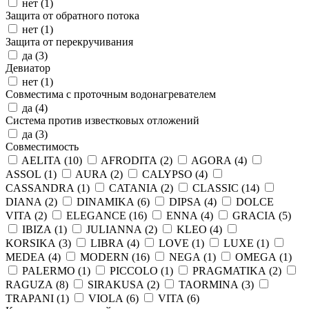
нет (
1
)
Защита от обратного потока
нет (
1
)
Защита от перекручивания
да (
3
)
Девиатор
нет (
1
)
Совместима с проточным водонагревателем
да (
4
)
Система против известковых отложений
да (
3
)
Совместимость
AELITA (
10
)
AFRODITA (
2
)
AGORA (
4
)
ASSOL (
1
)
AURA (
2
)
CALYPSO (
4
)
CASSANDRA (
1
)
CATANIA (
2
)
CLASSIC (
14
)
DIANA (
2
)
DINAMIKA (
6
)
DIPSA (
4
)
DOLCE
VITA (
2
)
ELEGANCE (
16
)
ENNA (
4
)
GRACIA (
5
)
IBIZA (
1
)
JULIANNA (
2
)
KLEO (
4
)
KORSIKA (
3
)
LIBRA (
4
)
LOVE (
1
)
LUXE (
1
)
MEDEA (
4
)
MODERN (
16
)
NEGA (
1
)
OMEGA (
1
)
PALERMO (
1
)
PICCOLO (
1
)
PRAGMATIKA (
2
)
RAGUZA (
8
)
SIRAKUSA (
2
)
TAORMINA (
3
)
TRAPANI (
1
)
VIOLA (
6
)
VITA (
6
)