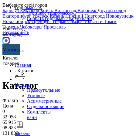
Выберите свой город
Гидромассаж
Барнаул
Белгород
Бийск
Волгоград
Воронеж
Другой город
Что такое гидромассаж?
Екатеринбург
Ижевск
Казань
Нижний Новгород
Новокузнецк
Собрать гидромассажную ванну
Новосибирск
Оренбург
Пермь
Самара
Тольятти
Томск
Тюмень
Чебоксары
Ярославль
Ваш город:
Перезвонить
Белгород
Магазины
Каталог
товаров
Главная
- Каталог
Каталог
Ванны
Прямоугольные
Угловые
Фильтр
Асимметричные
Цена
Отдельностоящие
0
Комплекты
32 958
ванн
65 915
98 873
131 830
Мебель