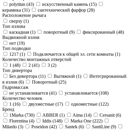
polytitan (
43
)
искусственный камень (
15
)
керамика (
31
)
сантехнический фарфор (
28
)
Расположение рычага
сверху (
1
)
Тип излива
каскадная (
1
)
поворотный (
9
)
фиксированный (
48
)
Выдвижной излив
нет (
19
)
Тип подводки
1217 (
1
)
Подключается к общей эл. сети комнаты (
1
)
Количество монтажных отверстий
1 (
48
)
2 (
41
)
3 (
2
)
Тип дивертора
Без дивертора (
11
)
Вытяжной (
1
)
Интегрированный
в излив (
6
)
Поворотный (
25
)
Гидромассаж
не устанавливается (
41
)
устанавливается (
108
)
Количество человек
1 (
16
)
двухместные (
17
)
одноместные (
122
)
Бренд
1Marka (
730
)
ABBER (
1
)
Aima (
14
)
Cersanit (
6
)
Florentina (
4
)
Iddis (
148
)
Marka One (
222
)
Milardo (
3
)
Poseidon (
42
)
Santek (
6
)
SantiLine (
9
)