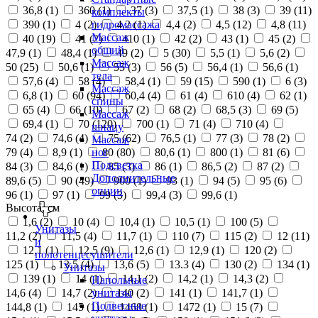
36,8 (
1
)
360 (
1
)
37 (
3
)
37,5 (
1
)
38 (
3
)
39 (
11
)
комплекты
390 (
1
)
4 (
2
)
4,2 (
1
)
4,4 (
2
)
4,5 (
12
)
4,8 (
11
)
гидромассажа
Массаж
40 (
19
)
41 (
2
)
410 (
1
)
42 (
2
)
43 (
1
)
45 (
2
)
общий
47,9 (
1
)
48,4 (
1
)
49 (
2
)
5 (
30
)
5,5 (
1
)
5,6 (
2
)
Массаж
50 (
25
)
50,6 (
1
)
55 (
3
)
56 (
5
)
56,4 (
1
)
56,6 (
1
)
тела
57,6 (
4
)
58 (
4
)
58,4 (
1
)
59 (
15
)
590 (
1
)
6 (
3
)
Массаж
6,8 (
1
)
60 (
94
)
60,4 (
4
)
61 (
4
)
610 (
4
)
62 (
1
)
спины
65 (
4
)
66 (
10
)
67 (
2
)
68 (
2
)
68,5 (
3
)
69 (
5
)
Массаж
69,4 (
1
)
70 (
120
)
700 (
1
)
71 (
4
)
710 (
4
)
шиацу
74 (
2
)
74,6 (
4
)
75 (
62
)
76,5 (
1
)
77 (
3
)
78 (
2
)
Массаж
79 (
4
)
8,9 (
1
)
80 (
80
)
80,6 (
1
)
800 (
1
)
81 (
6
)
ног
Подсветка
84 (
3
)
84,6 (
1
)
85 (
3
)
86 (
1
)
86,5 (
2
)
87 (
2
)
Дополнительные
89,6 (
5
)
90 (
49
)
900 (
1
)
93 (
1
)
94 (
5
)
95 (
6
)
опции
96 (
1
)
97 (
1
)
99 (
3
)
99,4 (
3
)
99,6 (
1
)
Высота, см
1,6 (
2
)
10 (
4
)
10,4 (
1
)
10,5 (
1
)
100 (
5
)
Унитазы
11,2 (
2
)
11,5 (
4
)
11,7 (
1
)
110 (
7
)
115 (
2
)
12 (
11
)
и
12,1 (
1
)
12,5 (
9
)
12,6 (
1
)
12,9 (
1
)
120 (
2
)
полотенцесушители
125 (
1
)
13,5 (
4
)
13,6 (
5
)
13.3 (
4
)
130 (
2
)
134 (
1
)
Унитазы
139 (
1
)
14 (
1
)
14,1 (
2
)
14,2 (
1
)
14,3 (
2
)
Напольные
14,6 (
4
)
14,7 (
2
)
140 (
2
)
141 (
1
)
141,7 (
1
)
унитазы
Подвесные
144,8 (
1
)
145 (
1
)
1468 (
1
)
1472 (
1
)
15 (
7
)