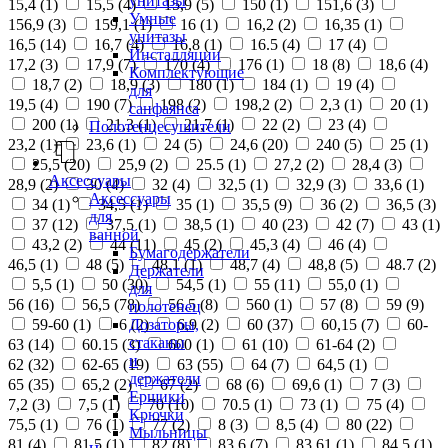
унитазы
15,4 (
1
)
15,5 (
4
)
15,9 (
5
)
150 (
1
)
151,6 (
3
)
Умные
156,9 (
3
)
159,1 (
1
)
16 (
1
)
16,2 (
2
)
16,35 (
1
)
унитазы
16,5 (
14
)
16,7 (
4
)
16,8 (
1
)
16.5 (
4
)
17 (
4
)
Инсталляции
17,2 (
3
)
17,9 (
7
)
170 (
4
)
176 (
1
)
18 (
8
)
18,6 (
4
)
Комплектующие
18,7 (
2
)
18,9 (
3
)
180 (
1
)
184 (
1
)
19 (
4
)
для
19,5 (
4
)
190 (
7
)
198 (
2
)
198,2 (
2
)
2,3 (
1
)
20 (
1
)
санфаянса
200 (
1
)
21,3 (
1
)
21,7 (
1
)
22 (
2
)
23 (
4
)
Полотенцесушители
23,2 (
1
)
23,6 (
1
)
24 (
5
)
24,6 (
20
)
240 (
5
)
25 (
1
)
25,5 (
20
)
25,9 (
2
)
25.5 (
1
)
27,2 (
2
)
28,4 (
3
)
Аксессуары
28,9 (
2
)
30 (
4
)
32 (
4
)
32,5 (
1
)
32,9 (
3
)
33,6 (
1
)
Аксессуары
34 (
1
)
34,5 (
1
)
35 (
1
)
35,5 (
9
)
36 (
2
)
36,5 (
3
)
для
37 (
12
)
37,5 (
1
)
38,5 (
1
)
40 (
23
)
42 (
7
)
43 (
1
)
ванной
43,2 (
2
)
44 (
11
)
45 (
2
)
45,3 (
4
)
46 (
4
)
Бумагодержатели
46,5 (
1
)
48 (
5
)
48,1 (
1
)
48,7 (
4
)
48,8 (
5
)
48.7 (
2
)
Держатели
5,5 (
1
)
50 (
30
)
54,5 (
1
)
55 (
11
)
55,0 (
1
)
для
56 (
16
)
56,5 (
78
)
56.5 (
8
)
560 (
1
)
57 (
8
)
59 (
9
)
полотенец
Дозаторы,
59-60 (
1
)
6 (
2
)
6,9 (
2
)
60 (
37
)
60,15 (
7
)
60-
стаканы
63 (
14
)
60.15 (
3
)
600 (
1
)
61 (
10
)
61-64 (
2
)
и
62 (
32
)
62-65 (
19
)
63 (
55
)
64 (
7
)
64,5 (
1
)
держатели
65 (
35
)
65,2 (
2
)
67 (
2
)
68 (
6
)
69,6 (
1
)
7 (
3
)
Ершики
7,2 (
3
)
7,5 (
1
)
70 (
10
)
70.5 (
1
)
73 (
1
)
75 (
4
)
Крючки
75,5 (
1
)
76 (
1
)
77 (
2
)
8 (
3
)
8,5 (
4
)
80 (
22
)
Мыльницы
81 (
4
)
81,5 (
1
)
82 (
8
)
83,6 (
7
)
83,61 (
1
)
84,5 (
1
)