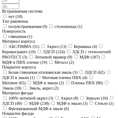
Встраиваемая система
нет (
18
)
Тип раковины
полувстраиваемая (
9
)
столешница (
1
)
Поверхность
глянцевая (
1
)
Материал корпуса
АБС/ПММА (
11
)
Акрил (
13
)
Керамика (
4
)
Керамогранит (
10
)
ЛДСП (
124
)
ЛДСП с технологией
PROTECT (
3
)
Литьевой мрамор (
9
)
МДФ (
187
)
МДФ в ПВХ пленке (
19
)
Металл (
2
)
Покрытие корпуса
Белая глянцевая итальянская эмаль (
3
)
ЛДСП (
62
)
ЛДСП в эмали (
1
)
Матовая пленка ПВХ (
4
)
Матовое (
65
)
МДФ в эмали (
2
)
Пленка ПВХ (
96
)
Эмаль (
18
)
Эмаль, акрил (
2
)
Материал фасада
100% литьевой акрил (
3
)
Акрил (
8
)
Зеркало (
10
)
ЛДСП (
49
)
МДФ (
238
)
МДФ в эмали (
3
)
Стекло (
1
)
Фрезерованный МДФ в эмале (
6
)
Покрытие фасада