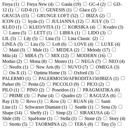
Freya (
1
)
Freya New (
4
)
Gaula (
19
)
GC-4 (
2
)
GD-
12 (
1
)
GD-8 (
1
)
GENESIS (
1
)
Glace (
2
)
GRACIA (
15
)
GRUNGE LOFT (
52
)
IBIZA (
2
)
ICON (
1
)
Iryda (
1
)
JULIANNA (
12
)
JULY (
3
)
KLEO (
1
)
KLEO/VITA (
1
)
KORSIKA (
4
)
Kvadro (
3
)
Laura (
5
)
LETT (
1
)
LIBRA (
1
)
LIDO (
3
)
LIL (
5
)
Lily (
5
)
Lina (
5
)
Lina Classic (
2
)
LINEA (
5
)
Lira (
5
)
Loft (
6
)
LOVE (
4
)
LUXE (
4
)
Maid (
3
)
Male (
1
)
MEDEA (
2
)
Melody (
17
)
Mila (
4
)
MIRA (
7
)
MIX (
12
)
MODERN (
16
)
Moduo (
2
)
Mona (
8
)
Monro (
1
)
NEGA (
7
)
NEO (
4
)
Neofix (
1
)
New Aris (
8
)
NUVO (
7
)
OMEGA (
3
)
On-X (
1
)
Optima Home (
3
)
Oxford (
3
)
PALERMO (
1
)
PALERMO150/AFRODITA150/IBIZA (
1
)
Parker (
8
)
Penta (
2
)
PICCOLO (
9
)
PICO (
2
)
PILO (
1
)
PINO (
2
)
Poseidon (
1
)
PRAGMATIKA (
6
)
PRIME (
3
)
Pulse (
4
)
Quadro (
2
)
RAGUZA (
6
)
Ray (
13
)
Revo (
1
)
Row (
3
)
RUAN (
4
)
Santi
Line (
1
)
Schwarzer Diamant (
1
)
Seattle (
1
)
Sena (
3
)
Shape (
14
)
Shelfy (
1
)
Simp (
2
)
SIRAKUSA (
4
)
Slide (
18
)
SpaHome (
1
)
Stella (
1
)
Stone (
2
)
Story (
4
)
Stretto (
5
)
TAORMINA (
2
)
TERA (
8
)
Tiny (
5
)