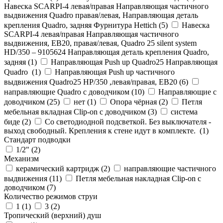
Навеска SCARPI-4 левая/правая Направляющая частичного
выдвижения Quadro правая/левая, Направляющая деталь
крепления Quadro, задняя Фурнитура Hettich (
5
)
Навеска
SCARPI-4 левая/правая Направляющая частичного
выдвижения, ЕВ20, правая/левая, Quadro 25 silent system
HD/350 – 9105624 Направляющая деталь крепления Quadro,
задняя (
1
)
Направляющая Push up Quadro25 Направляющая
Quadro (
1
)
Направляющая Push up частичного
выдвижения Quadro25 НР/350 ,левая/правая, ЕВ20 (
6
)
направляющие Quadro с доводчиком (
10
)
Направляющие с
доводчиком (
25
)
нет (
1
)
Опора чёрная (
2
)
Петля
мебельная вкладная Clip-on с доводчиком (
3
)
система
биде (
2
)
Со светодиодной подсветкой. Без выключателя -
выход свободный. Крепления к стене идут в комплекте. (
1
)
Стандарт подводки
1/2" (
2
)
Механизм
керамический картридж (
2
)
направляющие частичного
выдвижения (
11
)
Петля мебельная накладная Clip-on с
доводчиком (
7
)
Количество режимов струи
1 (
1
)
3 (
2
)
Тропический (верхний) душ