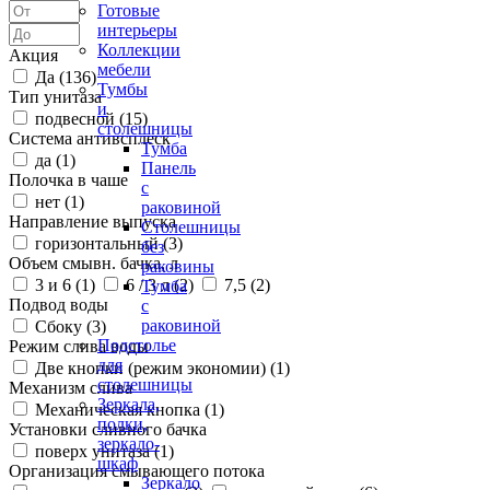
Готовые
интерьеры
Коллекции
Акция
мебели
Да (
136
)
Тумбы
Тип унитаза
и
подвесной (
15
)
столешницы
Система антивсплеск
Тумба
да (
1
)
Панель
Полочка в чаше
с
нет (
1
)
раковиной
Направление выпуска
Столешницы
горизонтальный (
3
)
без
Объем смывн. бачка, л
раковины
3 и 6 (
1
)
6 / 3 л (
2
)
7,5 (
2
)
Тумба
Подвод воды
с
раковиной
Сбоку (
3
)
Подстолье
Режим слива воды
для
Две кнопки (режим экономии) (
1
)
столешницы
Механизм слива
Зеркала,
Механическая кнопка (
1
)
полки,
Установки сливного бачка
зеркало-
поверх унитаза (
1
)
шкаф
Организация смывающего потока
Зеркало