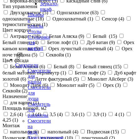
воронка-водоворот (
3
)
каскадный слив (
6
)
Зеркало-
Тип управления
шкаф
Двухзахватное (
5
)
Однозахватное (
63
)
Шкафы
однозахватные (
18
)
Однозахватный (
1
)
Сенсор (
4
)
и
термостатические (
1
)
пеналы
Цвет корпуса
Столы
Антрацит (
18
)
Белая Аляска (
9
)
Белый (
15
)
Стульчики
Белый глянец (
4
)
Бетон лофт (
1
)
Дуб ватан (
9
)
Орех
для
ванной
каньон коньяк (
5
)
Орех лучистый солнечный (
4
)
Орех
ноче тортона (
5
)
Секвойя (
1
)
Цвет фасада
Смесители
Белая Аляска (
6
)
Белый (
8
)
Белый глянец (
15
)
Смесители
белый матовый перламутр (
1
)
Бетон лофт (
2
)
Дуб крафт
для
золотой (
6
)
Латте фактурный (
5
)
Монолит Айсберг (
3
)
ванны
Монолит Дарк (
6
)
Монолит найт (
5
)
Орех (
3
)
Смесители
Секвойя (
2
)
для
Назначение
душа
для ванны (
1
)
Смеситель
Площадь ванной, м2
для
2,6 (
4
)
3 (
4
)
3,5 (
4
)
3,6 (
1
)
3,9 (
1
)
4 (
1
)
раковины
4,25 (
1
)
Смесители
Монтаж
на
напольная (
6
)
напольный (
4
)
Подвесная (
15
)
биде
Комплектующие
Подвесное (
1
)
подвесной (
10
)
пристенный (
2
)