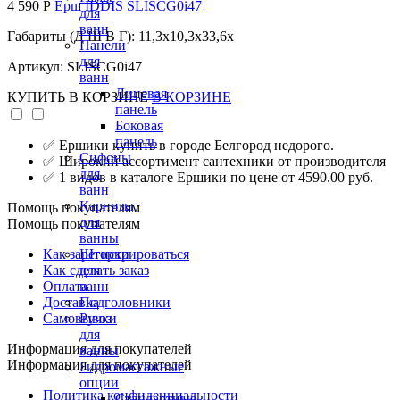
4 590 Р
Ерш IDDIS SLISCG0i47
для
ванн
Габариты (Д Ш В Г): 11,3x10,3x33,6x
Панели
для
Артикул: SLISCG0i47
ванн
Лицевая
КУПИТЬ
В КОРЗИНЕ
В КОРЗИНЕ
панель
Боковая
панель
✅ Ершики купить в городе Белгород недорого.
Сифоны
✅ Широкий ассортимент сантехники от производителя
для
✅ 1 видов в каталоге Ершики по цене от 4590.00 руб.
ванн
Карнизы
Помощь покупателям
для
Помощь покупателям
ванны
Как зарегистрироваться
Шторки
Как сделать заказ
для
Оплата
ванн
Доставка
Подголовники
Самовывоз
Ручки
для
Информация для покупателей
ванны
Информация для покупателей
Гидромассажные
опции
Политика конфиденциальности
Стандартные