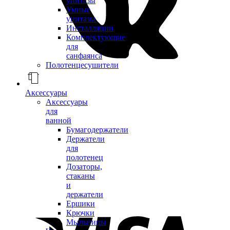
унитазы
Умные
унитазы
Инсталляции
Комплектующие
для
санфаянса
Полотенцесушители
Аксессуары
Аксессуары
для
ванной
Бумагодержатели
Держатели
для
полотенец
Дозаторы,
стаканы
и
держатели
Ершики
Крючки
Мыльницы