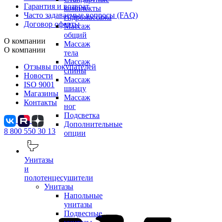
Гарантия и возврат
комплекты
Часто задаваемые вопросы (FAQ)
гидромассажа
Договор оферты
Массаж
общий
О компании
Массаж
О компании
тела
Массаж
Отзывы покупателей
спины
Новости
Массаж
ISO 9001
шиацу
Магазины
Массаж
Контакты
ног
Подсветка
Дополнительные
8 800 550 30 13
опции
Унитазы
и
полотенцесушители
Унитазы
Напольные
унитазы
Подвесные