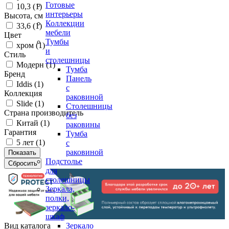
Готовые
10,3 (
1
)
интерьеры
Высота, см
Коллекции
33,6 (
1
)
мебели
Цвет
Тумбы
хром (
1
)
и
Стиль
столешницы
Модерн (
1
)
Тумба
Бренд
Панель
Iddis (
1
)
с
Коллекция
раковиной
Slide (
1
)
Столешницы
Страна производитель
без
Китай (
1
)
раковины
Гарантия
Тумба
5 лет (
1
)
с
раковиной
Подстолье
для
столешницы
Зеркала,
полки,
зеркало-
шкаф
Вид каталога
Зеркало