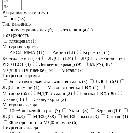
Встраиваемая система
нет (
18
)
Тип раковины
полувстраиваемая (
9
)
столешница (
1
)
Поверхность
глянцевая (
1
)
Материал корпуса
АБС/ПММА (
11
)
Акрил (
13
)
Керамика (
4
)
Керамогранит (
10
)
ЛДСП (
124
)
ЛДСП с технологией
PROTECT (
3
)
Литьевой мрамор (
9
)
МДФ (
187
)
МДФ в ПВХ пленке (
19
)
Металл (
2
)
Покрытие корпуса
Белая глянцевая итальянская эмаль (
3
)
ЛДСП (
62
)
ЛДСП в эмали (
1
)
Матовая пленка ПВХ (
4
)
Матовое (
65
)
МДФ в эмали (
2
)
Пленка ПВХ (
96
)
Эмаль (
18
)
Эмаль, акрил (
2
)
Материал фасада
100% литьевой акрил (
3
)
Акрил (
8
)
Зеркало (
10
)
ЛДСП (
49
)
МДФ (
238
)
МДФ в эмали (
3
)
Стекло (
1
)
Фрезерованный МДФ в эмале (
6
)
Покрытие фасада