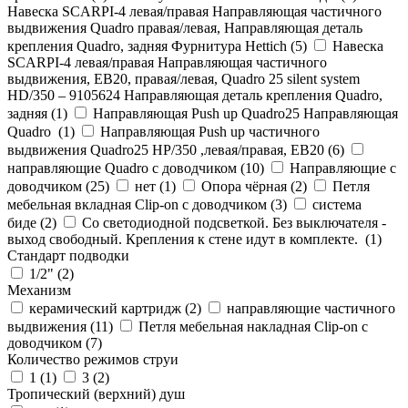
Навеска SCARPI-4 левая/правая Направляющая частичного
выдвижения Quadro правая/левая, Направляющая деталь
крепления Quadro, задняя Фурнитура Hettich (
5
)
Навеска
SCARPI-4 левая/правая Направляющая частичного
выдвижения, ЕВ20, правая/левая, Quadro 25 silent system
HD/350 – 9105624 Направляющая деталь крепления Quadro,
задняя (
1
)
Направляющая Push up Quadro25 Направляющая
Quadro (
1
)
Направляющая Push up частичного
выдвижения Quadro25 НР/350 ,левая/правая, ЕВ20 (
6
)
направляющие Quadro с доводчиком (
10
)
Направляющие с
доводчиком (
25
)
нет (
1
)
Опора чёрная (
2
)
Петля
мебельная вкладная Clip-on с доводчиком (
3
)
система
биде (
2
)
Со светодиодной подсветкой. Без выключателя -
выход свободный. Крепления к стене идут в комплекте. (
1
)
Стандарт подводки
1/2" (
2
)
Механизм
керамический картридж (
2
)
направляющие частичного
выдвижения (
11
)
Петля мебельная накладная Clip-on с
доводчиком (
7
)
Количество режимов струи
1 (
1
)
3 (
2
)
Тропический (верхний) душ