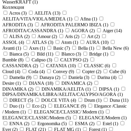
WasserKRAFT (
1
)
Коллекция
Acros (
3
)
AELITA (
13
)
AELITA/VITA/VIOLA/MEDEA (
1
)
Afina (
1
)
AFRODITA (
3
)
AFRODITA PALERMO IBIZA (
1
)
AFRODITA/CASSANDRA (
1
)
AGORA (
2
)
Aiger (
14
)
ALISA (
2
)
Amour (
2
)
Aris (
2
)
Art (
2
)
ASSOL (
4
)
ATLAS (
3
)
Atom (
1
)
AURA (
10
)
Avanti (
1
)
Axes (
1
)
Basic (
7
)
Bella (
1
)
Bella New (
6
)
Bianca (
5
)
Bild (
11
)
Blanco (
3
)
Bridge (
1
)
Bumble (
8
)
Calipso (
3
)
CALYPSO (
2
)
CASSANDRA (
2
)
CATANIA (
10
)
CLASSIC (
6
)
Cloud (
4
)
Coda (
4
)
Convey (
9
)
Copter (
2
)
Cube (
6
)
Damelia (
9
)
Danaya (
2
)
Daniela (
3
)
Darina (
4
)
Desire (
1
)
DIANA (
18
)
DINAMICA (
2
)
DINAMIKA (
2
)
DINAMIKA/AELITA (
1
)
DIPSA (
1
)
DIPSA/DINAMIKA/LIBRA/AELITA/CALYPSO/AGORA (
1
)
DIRECT (
5
)
DOLCE VITA (
4
)
Drum (
1
)
Duna (
11
)
Duo (
1
)
Eco (
2
)
ELEGANCE (
9
)
Elegance /Classic
/ Modern (
1
)
ELEGANCE/CLASSIC/ Modern (
1
)
ELEGANCE/CLASSIC/Modern (
5
)
ELEGANCE/Modern (
1
)
ENNA (
2
)
Ergonomika (
5
)
ESMA (
2
)
Estel (
1
)
Ever (
2
)
FLAT (
21
)
FLAT MG (
1
)
Forest (
1
)