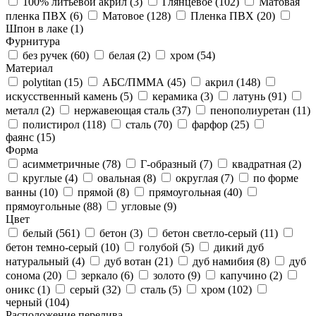
100% литьевой акрил (
3
)
Глянцевое (
102
)
Матовая
пленка ПВХ (
6
)
Матовое (
128
)
Пленка ПВХ (
20
)
Шпон в лаке (
1
)
Фурнитура
без ручек (
60
)
белая (
2
)
хром (
54
)
Материал
polytitan (
15
)
АБС/ПММА (
45
)
акрил (
148
)
искусственный камень (
5
)
керамика (
3
)
латунь (
91
)
металл (
2
)
нержавеющая сталь (
37
)
пенополиуретан (
11
)
полистирол (
118
)
сталь (
70
)
фарфор (
25
)
фаянс (
15
)
Форма
асимметричные (
78
)
Г-образный (
7
)
квадратная (
2
)
круглые (
4
)
овальная (
8
)
округлая (
7
)
по форме
ванны (
10
)
прямой (
8
)
прямоугольная (
40
)
прямоугольные (
88
)
угловые (
9
)
Цвет
белый (
561
)
бетон (
3
)
бетон светло-серый (
11
)
бетон темно-серый (
10
)
голубой (
5
)
дикий дуб
натуральный (
4
)
дуб вотан (
21
)
дуб намибия (
8
)
дуб
сонома (
20
)
зеркало (
6
)
золото (
9
)
капучино (
2
)
оникс (
1
)
серый (
32
)
сталь (
5
)
хром (
102
)
черный (
104
)
Расположение перелива