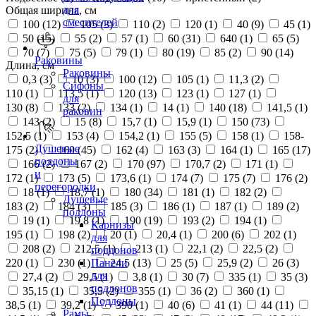
для
Общая ширина, см
смесителей
100 (
12
)
105 (
3
)
110 (
2
)
120 (
1
)
40 (
9
)
45 (
1
)
50 (
15
)
55 (
2
)
57 (
1
)
60 (
31
)
640 (
1
)
65 (
5
)
70 (
7
)
75 (
5
)
79 (
1
)
80 (
19
)
85 (
2
)
90 (
14
)
Раковины
Длина, см
Раковины
0,3 (
3
)
10 (
3
)
100 (
12
)
105 (
1
)
11,3 (
2
)
Сифоны
110 (
1
)
113,5 (
1
)
120 (
13
)
123 (
1
)
127 (
1
)
для
130 (
8
)
133 (
2
)
134 (
1
)
14 (
1
)
140 (
18
)
141,5 (
1
)
раковин
143 (
2
)
15 (
8
)
15,7 (
1
)
15,9 (
1
)
150 (
73
)
152,5 (
1
)
153 (
4
)
154,2 (
1
)
155 (
5
)
158 (
1
)
158-
Душевые
175 (
2
)
160 (
45
)
162 (
4
)
163 (
3
)
164 (
1
)
165 (
17
)
поддоны
166 (
2
)
167 (
2
)
170 (
97
)
170,7 (
2
)
171 (
1
)
и
172 (
1
)
173 (
5
)
173,6 (
1
)
174 (
7
)
175 (
7
)
176 (
2
)
перегородки
18 (
1
)
18,7 (
1
)
180 (
34
)
181 (
1
)
182 (
2
)
Душевые
183 (
2
)
184 (
3
)
185 (
3
)
186 (
1
)
187 (
1
)
189 (
2
)
поддоны
19 (
1
)
19,8 (
1
)
190 (
19
)
193 (
2
)
194 (
1
)
Карнизы
195 (
1
)
198 (
2
)
20 (
1
)
20,4 (
1
)
200 (
6
)
202 (
1
)
для
208 (
2
)
212,5 (
1
)
213 (
1
)
22,1 (
2
)
22,5 (
2
)
поддонов
220 (
1
)
230 (
1
)
24,5 (
13
)
25 (
5
)
25,9 (
2
)
26 (
3
)
Панели
для
27,4 (
2
)
29,5 (
1
)
3,8 (
1
)
30 (
7
)
335 (
1
)
35 (
3
)
поддонов
35,15 (
1
)
35,5 (
2
)
355 (
1
)
36 (
2
)
360 (
1
)
Поддоны
38,5 (
1
)
39,2 (
1
)
390 (
1
)
40 (
6
)
41 (
1
)
44 (
11
)
Рамы