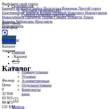
Выберите свой город
Гидромассаж
Барнаул
Белгород
Бийск
Волгоград
Воронеж
Другой город
Что такое гидромассаж?
Екатеринбург
Ижевск
Казань
Нижний Новгород
Новокузнецк
Собрать гидромассажную ванну
Новосибирск
Оренбург
Пермь
Самара
Тольятти
Томск
Тюмень
Чебоксары
Ярославль
Ваш город:
Перезвонить
Белгород
Магазины
Каталог
товаров
Главная
- Каталог
Каталог
Ванны
Прямоугольные
Угловые
Фильтр
Асимметричные
Цена
Отдельностоящие
0
Комплекты
32 958
ванн
65 915
98 873
131 830
Мебель