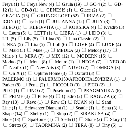
Freya (
1
)
Freya New (
4
)
Gaula (
19
)
GC-4 (
2
)
GD-
12 (
1
)
GD-8 (
1
)
GENESIS (
1
)
Glace (
2
)
GRACIA (
15
)
GRUNGE LOFT (
52
)
IBIZA (
2
)
ICON (
1
)
Iryda (
1
)
JULIANNA (
12
)
JULY (
3
)
KLEO (
1
)
KLEO/VITA (
1
)
KORSIKA (
4
)
Kvadro (
3
)
Laura (
5
)
LETT (
1
)
LIBRA (
1
)
LIDO (
3
)
LIL (
5
)
Lily (
5
)
Lina (
5
)
Lina Classic (
2
)
LINEA (
5
)
Lira (
5
)
Loft (
6
)
LOVE (
4
)
LUXE (
4
)
Maid (
3
)
Male (
1
)
MEDEA (
2
)
Melody (
17
)
Mila (
4
)
MIRA (
7
)
MIX (
12
)
MODERN (
16
)
Moduo (
2
)
Mona (
8
)
Monro (
1
)
NEGA (
7
)
NEO (
4
)
Neofix (
1
)
New Aris (
8
)
NUVO (
7
)
OMEGA (
3
)
On-X (
1
)
Optima Home (
3
)
Oxford (
3
)
PALERMO (
1
)
PALERMO150/AFRODITA150/IBIZA (
1
)
Parker (
8
)
Penta (
2
)
PICCOLO (
9
)
PICO (
2
)
PILO (
1
)
PINO (
2
)
Poseidon (
1
)
PRAGMATIKA (
6
)
PRIME (
3
)
Pulse (
4
)
Quadro (
2
)
RAGUZA (
6
)
Ray (
13
)
Revo (
1
)
Row (
3
)
RUAN (
4
)
Santi
Line (
1
)
Schwarzer Diamant (
1
)
Seattle (
1
)
Sena (
3
)
Shape (
14
)
Shelfy (
1
)
Simp (
2
)
SIRAKUSA (
4
)
Slide (
18
)
SpaHome (
1
)
Stella (
1
)
Stone (
2
)
Story (
4
)
Stretto (
5
)
TAORMINA (
2
)
TERA (
8
)
Tiny (
5
)