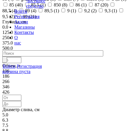
Чистящее
85 (
40
)
85,5 (
1
)
850 (
8
)
86 (
1
)
87 (
20
)
средство
88,7 (
4
)
89 (
4
)
89,5 (
1
)
9 (
1
)
9,2 (
2
)
9,3 (
1
)
Войти
Регистрация
9,5 (
2
)
90 (
21
)
Акции
Глубина, см
Магазины
0.0
Контакты
125.0
О
250.0
нас
375.0
500.0
Объем, л
Войти
Регистрация
106
корзина пуста
186
266
346
426
Диаметр слива, см
5.0
6.3
7.5
8.8