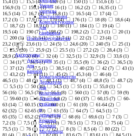
унитазы
15,4 (
1
)
15,5 (
4
)
15,9 (
5
)
150 (
1
)
151,6 (
3
)
Умные
156,9 (
3
)
159,1 (
1
)
16 (
1
)
16,2 (
2
)
16,35 (
1
)
унитазы
16,5 (
14
)
16,7 (
4
)
16,8 (
1
)
16.5 (
4
)
17 (
4
)
Инсталляции
17,2 (
3
)
17,9 (
7
)
170 (
4
)
176 (
1
)
18 (
8
)
18,6 (
4
)
Комплектующие
18,7 (
2
)
18,9 (
3
)
180 (
1
)
184 (
1
)
19 (
4
)
для
19,5 (
4
)
190 (
7
)
198 (
2
)
198,2 (
2
)
2,3 (
1
)
20 (
1
)
санфаянса
200 (
1
)
21,3 (
1
)
21,7 (
1
)
22 (
2
)
23 (
4
)
Полотенцесушители
23,2 (
1
)
23,6 (
1
)
24 (
5
)
24,6 (
20
)
240 (
5
)
25 (
1
)
25,5 (
20
)
25,9 (
2
)
25.5 (
1
)
27,2 (
2
)
28,4 (
3
)
Аксессуары
28,9 (
2
)
30 (
4
)
32 (
4
)
32,5 (
1
)
32,9 (
3
)
33,6 (
1
)
Аксессуары
34 (
1
)
34,5 (
1
)
35 (
1
)
35,5 (
9
)
36 (
2
)
36,5 (
3
)
для
37 (
12
)
37,5 (
1
)
38,5 (
1
)
40 (
23
)
42 (
7
)
43 (
1
)
ванной
43,2 (
2
)
44 (
11
)
45 (
2
)
45,3 (
4
)
46 (
4
)
Бумагодержатели
46,5 (
1
)
48 (
5
)
48,1 (
1
)
48,7 (
4
)
48,8 (
5
)
48.7 (
2
)
Держатели
5,5 (
1
)
50 (
30
)
54,5 (
1
)
55 (
11
)
55,0 (
1
)
для
56 (
16
)
56,5 (
78
)
56.5 (
8
)
560 (
1
)
57 (
8
)
59 (
9
)
полотенец
Дозаторы,
59-60 (
1
)
6 (
2
)
6,9 (
2
)
60 (
37
)
60,15 (
7
)
60-
стаканы
63 (
14
)
60.15 (
3
)
600 (
1
)
61 (
10
)
61-64 (
2
)
и
62 (
32
)
62-65 (
19
)
63 (
55
)
64 (
7
)
64,5 (
1
)
держатели
65 (
35
)
65,2 (
2
)
67 (
2
)
68 (
6
)
69,6 (
1
)
7 (
3
)
Ершики
7,2 (
3
)
7,5 (
1
)
70 (
10
)
70.5 (
1
)
73 (
1
)
75 (
4
)
Крючки
75,5 (
1
)
76 (
1
)
77 (
2
)
8 (
3
)
8,5 (
4
)
80 (
22
)
Мыльницы
81 (
4
)
81,5 (
1
)
82 (
8
)
83,6 (
7
)
83,61 (
1
)
84,5 (
1
)