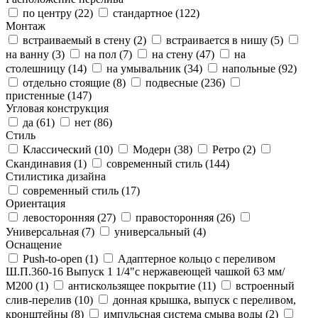
по центру (
22
)
стандартное (
122
)
Монтаж
встраиваемый в стену (
2
)
встраивается в нишу (
5
)
на ванну (
3
)
на пол (
7
)
на стену (
47
)
на
столешницу (
14
)
на умывальник (
34
)
напольные (
92
)
отдельно стоящие (
8
)
подвесные (
236
)
пристенные (
147
)
Угловая конструкция
да (
61
)
нет (
86
)
Стиль
Классический (
10
)
Модерн (
38
)
Ретро (
2
)
Скандинавия (
1
)
современный стиль (
144
)
Стилистика дизайна
современный стиль (
17
)
Ориентация
левосторонняя (
27
)
правосторонняя (
26
)
Универсальная (
7
)
универсальный (
4
)
Оснащение
Push-to-open (
1
)
Адаптерное кольцо с переливом
Ш.П.360-16 Выпуск 1 1/4"с нержавеющей чашкой 63 мм/
М200 (
1
)
антискользящее покрытие (
11
)
встроенный
слив-перелив (
10
)
донная крышка, выпуск с переливом,
кронштейны (
8
)
импульсная система смыва воды (
2
)