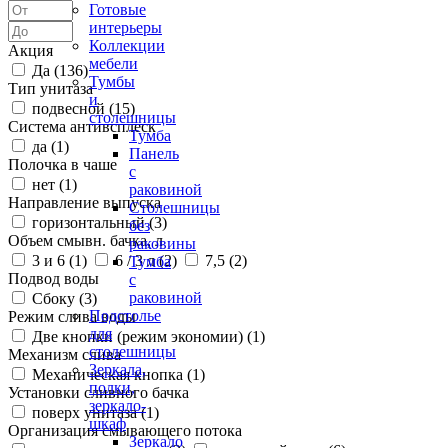
Готовые
интерьеры
Коллекции
Акция
мебели
Да (
136
)
Тумбы
Тип унитаза
и
подвесной (
15
)
столешницы
Система антивсплеск
Тумба
да (
1
)
Панель
Полочка в чаше
с
нет (
1
)
раковиной
Направление выпуска
Столешницы
горизонтальный (
3
)
без
Объем смывн. бачка, л
раковины
3 и 6 (
1
)
6 / 3 л (
2
)
7,5 (
2
)
Тумба
Подвод воды
с
раковиной
Сбоку (
3
)
Подстолье
Режим слива воды
для
Две кнопки (режим экономии) (
1
)
столешницы
Механизм слива
Зеркала,
Механическая кнопка (
1
)
полки,
Установки сливного бачка
зеркало-
поверх унитаза (
1
)
шкаф
Организация смывающего потока
Зеркало