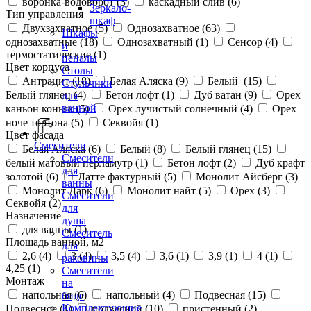
воронка-водоворот (
3
)
каскадный слив (
6
)
Зеркало-
Тип управления
шкаф
Двухзахватное (
5
)
Однозахватное (
63
)
Шкафы
однозахватные (
18
)
Однозахватный (
1
)
Сенсор (
4
)
и
термостатические (
1
)
пеналы
Цвет корпуса
Столы
Антрацит (
18
)
Белая Аляска (
9
)
Белый (
15
)
Стульчики
Белый глянец (
4
)
Бетон лофт (
1
)
Дуб ватан (
9
)
Орех
для
ванной
каньон коньяк (
5
)
Орех лучистый солнечный (
4
)
Орех
ноче тортона (
5
)
Секвойя (
1
)
Цвет фасада
Смесители
Белая Аляска (
6
)
Белый (
8
)
Белый глянец (
15
)
Смесители
белый матовый перламутр (
1
)
Бетон лофт (
2
)
Дуб крафт
для
золотой (
6
)
Латте фактурный (
5
)
Монолит Айсберг (
3
)
ванны
Монолит Дарк (
6
)
Монолит найт (
5
)
Орех (
3
)
Смесители
Секвойя (
2
)
для
Назначение
душа
для ванны (
1
)
Смеситель
Площадь ванной, м2
для
2,6 (
4
)
3 (
4
)
3,5 (
4
)
3,6 (
1
)
3,9 (
1
)
4 (
1
)
раковины
4,25 (
1
)
Смесители
Монтаж
на
напольная (
6
)
напольный (
4
)
Подвесная (
15
)
биде
Комплектующие
Подвесное (
1
)
подвесной (
10
)
пристенный (
2
)