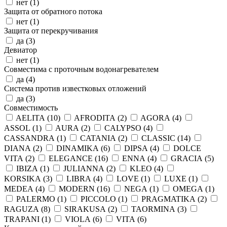
нет (
1
)
Защита от обратного потока
нет (
1
)
Защита от перекручивания
да (
3
)
Девиатор
нет (
1
)
Совместима с проточным водонагревателем
да (
4
)
Система против известковых отложений
да (
3
)
Совместимость
AELITA (
10
)
AFRODITA (
2
)
AGORA (
4
)
ASSOL (
1
)
AURA (
2
)
CALYPSO (
4
)
CASSANDRA (
1
)
CATANIA (
2
)
CLASSIC (
14
)
DIANA (
2
)
DINAMIKA (
6
)
DIPSA (
4
)
DOLCE
VITA (
2
)
ELEGANCE (
16
)
ENNA (
4
)
GRACIA (
5
)
IBIZA (
1
)
JULIANNA (
2
)
KLEO (
4
)
KORSIKA (
3
)
LIBRA (
4
)
LOVE (
1
)
LUXE (
1
)
MEDEA (
4
)
MODERN (
16
)
NEGA (
1
)
OMEGA (
1
)
PALERMO (
1
)
PICCOLO (
1
)
PRAGMATIKA (
2
)
RAGUZA (
8
)
SIRAKUSA (
2
)
TAORMINA (
3
)
TRAPANI (
1
)
VIOLA (
6
)
VITA (
6
)