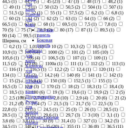
44,5 (
1
)
44,7 (
5
)
45 (
23
)
47 (
3
)
48 (
17
)
48,2 (
1
)
для
49 (
1
)
5 (
1
)
50 (
12
)
50,5 (
2
)
504 (
1
)
507 (
1
)
ванн
51,5 (
1
)
52 (
1
)
55 (
1
)
57,5 (
2
)
6,2 (
1
)
6,8 (
1
)
Панели
60 (
2
)
61 (
2
)
62 (
2
)
63 (
1
)
64 (
1
)
66 (
2
)
для
66,5 (
1
)
67 (
1
)
68 (
1
)
69,5 (
1
)
7,5 (
1
)
7,8 (
1
)
ванн
70 (
5
)
75 (
7
)
8,7 (
2
)
80 (
17
)
87 (
1
)
89,5 (
1
)
Лицевая
панель
90 (
14
)
99,5 (
1
)
Боковая
Ширина, см
панель
0,2 (
1
)
1,01 (
1
)
10 (
2
)
10,3 (
2
)
10,5 (
3
)
Сифоны
10,9 (
1
)
100 (
64
)
1000 (
2
)
101 (
2
)
105 (
10
)
для
105,6 (
1
)
106 (
4
)
106,5 (
3
)
107 (
1
)
109 (
1
)
ванн
11,5 (
2
)
110 (
8
)
1100а (
1
)
111 (
1
)
112 (
2
)
113 (
1
)
Карнизы
116 (
1
)
116,5 (
1
)
12,2 (
2
)
12,4 (
1
)
120 (
11
)
для
134 (
1
)
135 (
2
)
14,2 (
4
)
140 (
6
)
141 (
1
)
142 (
1
)
ванны
15 (
2
)
15,9 (
1
)
150 (
10
)
152,5 (
1
)
155 (
1
)
Шторки
16,5 (
3
)
17,9 (
3
)
170 (
2
)
18 (
2
)
18,3 (
1
)
18,4 (
3
)
для
ванн
18,5 (
1
)
180 (
6
)
19 (
3
)
19,6 (
1
)
19,9 (
2
)
2 (
5
)
Подголовники
2,5 (
108
)
2,7 (
2
)
2,8 (
10
)
2,9 (
4
)
20 (
6
)
21 (
2
)
Ручки
21,2 (
6
)
21,4 (
7
)
21,5 (
3
)
21,7 (
5
)
22,5 (
3
)
для
22,8 (
1
)
24 (
1
)
24,5 (
1
)
25 (
3
)
26 (
1
)
28,5 (
1
)
ванны
28.5 (
1
)
29 (
1
)
29,6 (
1
)
29,7 (
3
)
3 (
10
)
3,1 (
1
)
Гидромассажные
3,6 (
6
)
3,8 (
1
)
30 (
9
)
31,4 (
1
)
327 (
1
)
34,2 (
5
)
опции
34,5 (
1
)
348 (
1
)
35 (
20
)
355 (
1
)
36 (
8
)
36,5 (
11
)
Стандартные