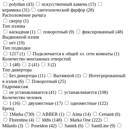
polytitan (
43
)
искусственный камень (
15
)
керамика (
31
)
сантехнический фарфор (
28
)
Расположение рычага
сверху (
1
)
Тип излива
каскадная (
1
)
поворотный (
9
)
фиксированный (
48
)
Выдвижной излив
нет (
19
)
Тип подводки
1217 (
1
)
Подключается к общей эл. сети комнаты (
1
)
Количество монтажных отверстий
1 (
48
)
2 (
41
)
3 (
2
)
Тип дивертора
Без дивертора (
11
)
Вытяжной (
1
)
Интегрированный
в излив (
6
)
Поворотный (
25
)
Гидромассаж
не устанавливается (
41
)
устанавливается (
108
)
Количество человек
1 (
16
)
двухместные (
17
)
одноместные (
122
)
Бренд
1Marka (
730
)
ABBER (
1
)
Aima (
14
)
Cersanit (
6
)
Florentina (
4
)
Iddis (
148
)
Marka One (
222
)
Milardo (
3
)
Poseidon (
42
)
Santek (
6
)
SantiLine (
9
)