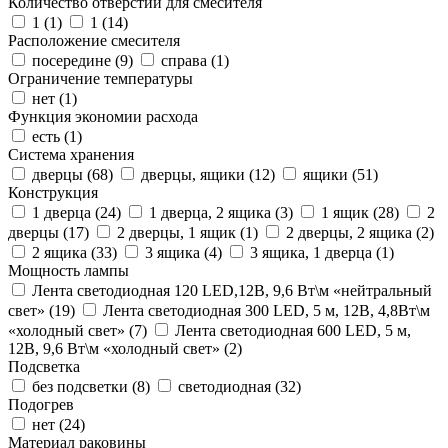
Количество отверстий для смесителя
1 (
1
)
1 (
14
)
Расположение смесителя
посередине (
9
)
справа (
1
)
Ограничение температуры
нет (
1
)
Функция экономии расхода
есть (
1
)
Система хранения
дверцы (
68
)
дверцы, ящики (
12
)
ящики (
51
)
Конструкция
1 дверца (
24
)
1 дверца, 2 ящика (
3
)
1 ящик (
28
)
2
дверцы (
17
)
2 дверцы, 1 ящик (
1
)
2 дверцы, 2 ящика (
2
)
2 ящика (
33
)
3 ящика (
4
)
3 ящика, 1 дверца (
1
)
Мощность лампы
Лента светодиодная 120 LED,12В, 9,6 Вт\м «нейтральный
свет» (
19
)
Лента светодиодная 300 LED, 5 м, 12В, 4,8Вт\м
«холодный свет» (
7
)
Лента светодиодная 600 LED, 5 м,
12В, 9,6 Вт\м «холодный свет» (
2
)
Подсветка
без подсветки (
8
)
светодиодная (
32
)
Подогрев
нет (
24
)
Материал раковины