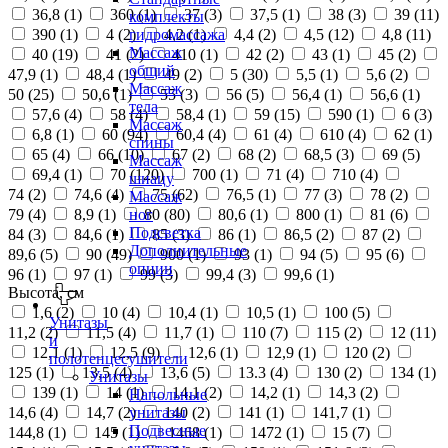
36,8 (
1
)
360 (
1
)
37 (
3
)
37,5 (
1
)
38 (
3
)
39 (
11
)
комплекты
390 (
1
)
4 (
2
)
4,2 (
1
)
4,4 (
2
)
4,5 (
12
)
4,8 (
11
)
гидромассажа
Массаж
40 (
19
)
41 (
2
)
410 (
1
)
42 (
2
)
43 (
1
)
45 (
2
)
общий
47,9 (
1
)
48,4 (
1
)
49 (
2
)
5 (
30
)
5,5 (
1
)
5,6 (
2
)
Массаж
50 (
25
)
50,6 (
1
)
55 (
3
)
56 (
5
)
56,4 (
1
)
56,6 (
1
)
тела
57,6 (
4
)
58 (
4
)
58,4 (
1
)
59 (
15
)
590 (
1
)
6 (
3
)
Массаж
6,8 (
1
)
60 (
94
)
60,4 (
4
)
61 (
4
)
610 (
4
)
62 (
1
)
спины
65 (
4
)
66 (
10
)
67 (
2
)
68 (
2
)
68,5 (
3
)
69 (
5
)
Массаж
69,4 (
1
)
70 (
120
)
700 (
1
)
71 (
4
)
710 (
4
)
шиацу
74 (
2
)
74,6 (
4
)
75 (
62
)
76,5 (
1
)
77 (
3
)
78 (
2
)
Массаж
79 (
4
)
8,9 (
1
)
80 (
80
)
80,6 (
1
)
800 (
1
)
81 (
6
)
ног
Подсветка
84 (
3
)
84,6 (
1
)
85 (
3
)
86 (
1
)
86,5 (
2
)
87 (
2
)
Дополнительные
89,6 (
5
)
90 (
49
)
900 (
1
)
93 (
1
)
94 (
5
)
95 (
6
)
опции
96 (
1
)
97 (
1
)
99 (
3
)
99,4 (
3
)
99,6 (
1
)
Высота, см
1,6 (
2
)
10 (
4
)
10,4 (
1
)
10,5 (
1
)
100 (
5
)
Унитазы
11,2 (
2
)
11,5 (
4
)
11,7 (
1
)
110 (
7
)
115 (
2
)
12 (
11
)
и
12,1 (
1
)
12,5 (
9
)
12,6 (
1
)
12,9 (
1
)
120 (
2
)
полотенцесушители
125 (
1
)
13,5 (
4
)
13,6 (
5
)
13.3 (
4
)
130 (
2
)
134 (
1
)
Унитазы
139 (
1
)
14 (
1
)
14,1 (
2
)
14,2 (
1
)
14,3 (
2
)
Напольные
14,6 (
4
)
14,7 (
2
)
140 (
2
)
141 (
1
)
141,7 (
1
)
унитазы
Подвесные
144,8 (
1
)
145 (
1
)
1468 (
1
)
1472 (
1
)
15 (
7
)