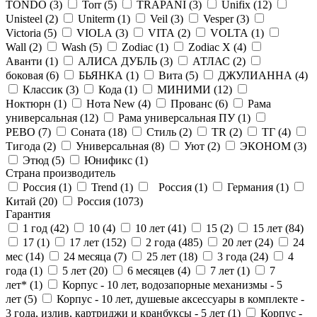
TONDO (
3
)
Torr (
5
)
TRAPANI (
3
)
Unifix (
12
)
Unisteel (
2
)
Uniterm (
1
)
Veil (
3
)
Vesper (
3
)
Victoria (
5
)
VIOLA (
3
)
VITA (
2
)
VOLTA (
1
)
Wall (
2
)
Wash (
5
)
Zodiac (
1
)
Zodiac X (
4
)
Аванти (
1
)
АЛИСА ДУБЛЬ (
3
)
АТЛАС (
2
)
боковая (
6
)
БЬЯНКА (
1
)
Вита (
5
)
ДЖУЛИАННА (
4
)
Классик (
3
)
Кода (
1
)
МИНИМИ (
12
)
Ноктюрн (
1
)
Нота New (
4
)
Прованс (
6
)
Рама
универсальная (
12
)
Рама универсальная ПУ (
1
)
РЕВО (
7
)
Соната (
18
)
Стиль (
2
)
ТR (
2
)
ТГ (
4
)
Тигода (
2
)
Универсальная (
8
)
Уют (
2
)
ЭКОНОМ (
3
)
Этюд (
5
)
Юнификс (
1
)
Страна производитель
Россия (
1
)
Trend (
1
)
Россия (
1
)
Германия (
1
)
Китай (
20
)
Россия (
1073
)
Гарантия
1 год (
42
)
10 (
4
)
10 лет (
41
)
15 (
2
)
15 лет (
84
)
17 (
1
)
17 лет (
152
)
2 года (
485
)
20 лет (
24
)
24
мес (
14
)
24 месяца (
7
)
25 лет (
18
)
3 года (
24
)
4
года (
1
)
5 лет (
20
)
6 месяцев (
4
)
7 лет (
1
)
7
лет* (
1
)
Корпус - 10 лет, водозапорные механизмы - 5
лет (
5
)
Корпус - 10 лет, душевые аксессуары в комплекте -
3 года, излив, картриджи и кранбуксы - 5 лет (
1
)
Корпус -