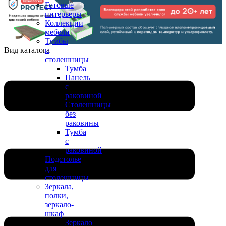
Готовые
интерьеры
Коллекции
мебели
Тумбы
Вид каталога
и
столешницы
Тумба
Панель
с
раковиной
Столешницы
без
раковины
Тумба
с
раковиной
Подстолье
для
столешницы
Зеркала,
полки,
зеркало-
шкаф
Зеркало