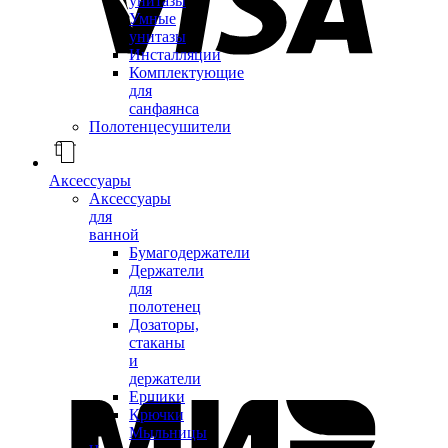
унитазы
Умные
унитазы
Инсталляции
Комплектующие
для
санфаянса
Полотенцесушители
Аксессуары
Аксессуары
для
ванной
Бумагодержатели
Держатели
для
полотенец
Дозаторы,
стаканы
и
держатели
Ершики
Крючки
Мыльницы