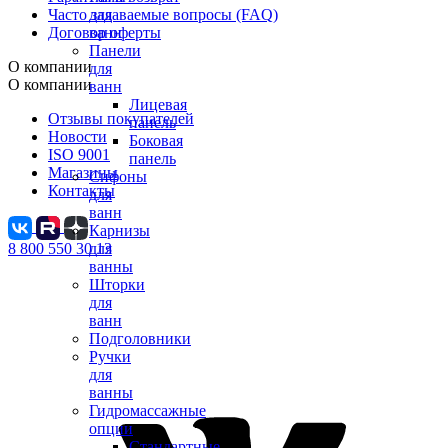
Часто задаваемые вопросы (FAQ)
для
Договор оферты
ванн
Панели
О компании
для
О компании
ванн
Лицевая
Отзывы покупателей
панель
Новости
Боковая
ISO 9001
панель
Магазины
Сифоны
Контакты
для
ванн
Карнизы
8 800 550 30 13
для
ванны
Шторки
для
ванн
Подголовники
Ручки
для
ванны
Гидромассажные
опции
Стандартные