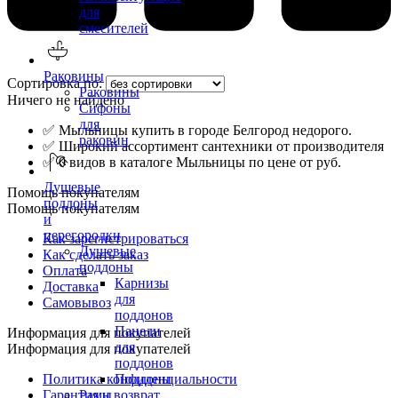
для
смесителей
Раковины
Сортировка по:
Раковины
Ничего не найдено
Сифоны
для
✅ Мыльницы купить в городе Белгород недорого.
раковин
✅ Широкий ассортимент сантехники от производителя
✅ 0 видов в каталоге Мыльницы по цене от руб.
Душевые
Помощь покупателям
поддоны
Помощь покупателям
и
перегородки
Как зарегистрироваться
Душевые
Как сделать заказ
поддоны
Оплата
Карнизы
Доставка
для
Самовывоз
поддонов
Панели
Информация для покупателей
для
Информация для покупателей
поддонов
Политика конфиденциальности
Поддоны
Гарантия и возврат
Рамы