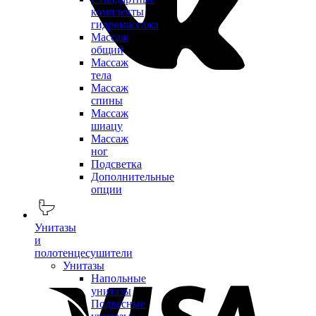
комплекты
гидромассажа
Массаж
общий
Массаж
тела
Массаж
спины
Массаж
шиацу
Массаж
ног
Подсветка
Дополнительные
опции
Унитазы
и
полотенцесушители
Унитазы
Напольные
унитазы
Подвесные