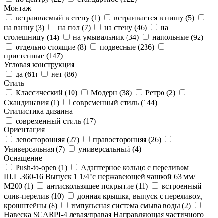
Монтаж
встраиваемый в стену (
1
)
встраивается в нишу (
5
)
на ванну (
3
)
на пол (
7
)
на стену (
46
)
на
столешницу (
14
)
на умывальник (
34
)
напольные (
92
)
отдельно стоящие (
8
)
подвесные (
236
)
пристенные (
147
)
Угловая конструкция
да (
61
)
нет (
86
)
Стиль
Классический (
10
)
Модерн (
38
)
Ретро (
2
)
Скандинавия (
1
)
современный стиль (
144
)
Стилистика дизайна
современный стиль (
17
)
Ориентация
левосторонняя (
27
)
правосторонняя (
26
)
Универсальная (
7
)
универсальный (
4
)
Оснащение
Push-to-open (
1
)
Адаптерное кольцо с переливом
Ш.П.360-16 Выпуск 1 1/4"с нержавеющей чашкой 63 мм/
М200 (
1
)
антискользящее покрытие (
11
)
встроенный
слив-перелив (
10
)
донная крышка, выпуск с переливом,
кронштейны (
8
)
импульсная система смыва воды (
2
)
Навеска SCARPI-4 левая/правая Направляющая частичного