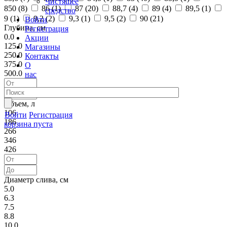
Чистящее
850 (
8
)
86 (
1
)
87 (
20
)
88,7 (
4
)
89 (
4
)
89,5 (
1
)
средство
9 (
1
)
9,2 (
2
)
9,3 (
1
)
9,5 (
2
)
90 (
21
)
Войти
Глубина, см
Регистрация
0.0
Акции
125.0
Магазины
250.0
Контакты
375.0
О
500.0
нас
Объем, л
106
Войти
Регистрация
186
корзина пуста
266
346
426
Диаметр слива, см
5.0
6.3
7.5
8.8
10.0