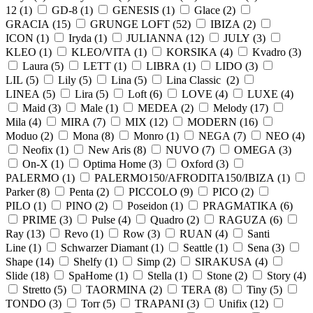
12 (
1
)
GD-8 (
1
)
GENESIS (
1
)
Glace (
2
)
GRACIA (
15
)
GRUNGE LOFT (
52
)
IBIZA (
2
)
ICON (
1
)
Iryda (
1
)
JULIANNA (
12
)
JULY (
3
)
KLEO (
1
)
KLEO/VITA (
1
)
KORSIKA (
4
)
Kvadro (
3
)
Laura (
5
)
LETT (
1
)
LIBRA (
1
)
LIDO (
3
)
LIL (
5
)
Lily (
5
)
Lina (
5
)
Lina Classic (
2
)
LINEA (
5
)
Lira (
5
)
Loft (
6
)
LOVE (
4
)
LUXE (
4
)
Maid (
3
)
Male (
1
)
MEDEA (
2
)
Melody (
17
)
Mila (
4
)
MIRA (
7
)
MIX (
12
)
MODERN (
16
)
Moduo (
2
)
Mona (
8
)
Monro (
1
)
NEGA (
7
)
NEO (
4
)
Neofix (
1
)
New Aris (
8
)
NUVO (
7
)
OMEGA (
3
)
On-X (
1
)
Optima Home (
3
)
Oxford (
3
)
PALERMO (
1
)
PALERMO150/AFRODITA150/IBIZA (
1
)
Parker (
8
)
Penta (
2
)
PICCOLO (
9
)
PICO (
2
)
PILO (
1
)
PINO (
2
)
Poseidon (
1
)
PRAGMATIKA (
6
)
PRIME (
3
)
Pulse (
4
)
Quadro (
2
)
RAGUZA (
6
)
Ray (
13
)
Revo (
1
)
Row (
3
)
RUAN (
4
)
Santi
Line (
1
)
Schwarzer Diamant (
1
)
Seattle (
1
)
Sena (
3
)
Shape (
14
)
Shelfy (
1
)
Simp (
2
)
SIRAKUSA (
4
)
Slide (
18
)
SpaHome (
1
)
Stella (
1
)
Stone (
2
)
Story (
4
)
Stretto (
5
)
TAORMINA (
2
)
TERA (
8
)
Tiny (
5
)
TONDO (
3
)
Torr (
5
)
TRAPANI (
3
)
Unifix (
12
)