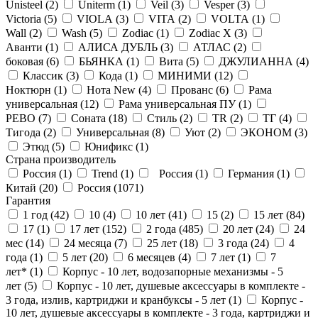
Unisteel (
2
)
Uniterm (
1
)
Veil (
3
)
Vesper (
3
)
Victoria (
5
)
VIOLA (
3
)
VITA (
2
)
VOLTA (
1
)
Wall (
2
)
Wash (
5
)
Zodiac (
1
)
Zodiac X (
3
)
Аванти (
1
)
АЛИСА ДУБЛЬ (
3
)
АТЛАС (
2
)
боковая (
6
)
БЬЯНКА (
1
)
Вита (
5
)
ДЖУЛИАННА (
4
)
Классик (
3
)
Кода (
1
)
МИНИМИ (
12
)
Ноктюрн (
1
)
Нота New (
4
)
Прованс (
6
)
Рама
универсальная (
12
)
Рама универсальная ПУ (
1
)
РЕВО (
7
)
Соната (
18
)
Стиль (
2
)
ТR (
2
)
ТГ (
4
)
Тигода (
2
)
Универсальная (
8
)
Уют (
2
)
ЭКОНОМ (
3
)
Этюд (
5
)
Юнификс (
1
)
Страна производитель
Россия (
1
)
Trend (
1
)
Россия (
1
)
Германия (
1
)
Китай (
20
)
Россия (
1071
)
Гарантия
1 год (
42
)
10 (
4
)
10 лет (
41
)
15 (
2
)
15 лет (
84
)
17 (
1
)
17 лет (
152
)
2 года (
485
)
20 лет (
24
)
24
мес (
14
)
24 месяца (
7
)
25 лет (
18
)
3 года (
24
)
4
года (
1
)
5 лет (
20
)
6 месяцев (
4
)
7 лет (
1
)
7
лет* (
1
)
Корпус - 10 лет, водозапорные механизмы - 5
лет (
5
)
Корпус - 10 лет, душевые аксессуары в комплекте -
3 года, излив, картриджи и кранбуксы - 5 лет (
1
)
Корпус -
10 лет, душевые аксессуары в комплекте - 3 года, картриджи и