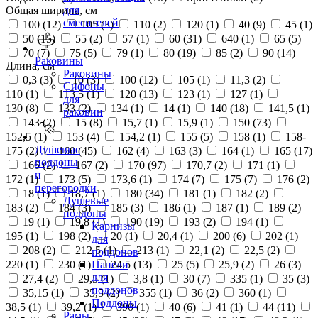
для
Общая ширина, см
смесителей
100 (
12
)
105 (
3
)
110 (
2
)
120 (
1
)
40 (
9
)
45 (
1
)
50 (
15
)
55 (
2
)
57 (
1
)
60 (
31
)
640 (
1
)
65 (
5
)
70 (
7
)
75 (
5
)
79 (
1
)
80 (
19
)
85 (
2
)
90 (
14
)
Раковины
Длина, см
Раковины
0,3 (
3
)
10 (
3
)
100 (
12
)
105 (
1
)
11,3 (
2
)
Сифоны
110 (
1
)
113,5 (
1
)
120 (
13
)
123 (
1
)
127 (
1
)
для
130 (
8
)
133 (
2
)
134 (
1
)
14 (
1
)
140 (
18
)
141,5 (
1
)
раковин
143 (
2
)
15 (
8
)
15,7 (
1
)
15,9 (
1
)
150 (
73
)
152,5 (
1
)
153 (
4
)
154,2 (
1
)
155 (
5
)
158 (
1
)
158-
Душевые
175 (
2
)
160 (
45
)
162 (
4
)
163 (
3
)
164 (
1
)
165 (
17
)
поддоны
166 (
2
)
167 (
2
)
170 (
97
)
170,7 (
2
)
171 (
1
)
и
172 (
1
)
173 (
5
)
173,6 (
1
)
174 (
7
)
175 (
7
)
176 (
2
)
перегородки
18 (
1
)
18,7 (
1
)
180 (
34
)
181 (
1
)
182 (
2
)
Душевые
183 (
2
)
184 (
3
)
185 (
3
)
186 (
1
)
187 (
1
)
189 (
2
)
поддоны
19 (
1
)
19,8 (
1
)
190 (
19
)
193 (
2
)
194 (
1
)
Карнизы
195 (
1
)
198 (
2
)
20 (
1
)
20,4 (
1
)
200 (
6
)
202 (
1
)
для
208 (
2
)
212,5 (
1
)
213 (
1
)
22,1 (
2
)
22,5 (
2
)
поддонов
220 (
1
)
230 (
1
)
24,5 (
13
)
25 (
5
)
25,9 (
2
)
26 (
3
)
Панели
для
27,4 (
2
)
29,5 (
1
)
3,8 (
1
)
30 (
7
)
335 (
1
)
35 (
3
)
поддонов
35,15 (
1
)
35,5 (
2
)
355 (
1
)
36 (
2
)
360 (
1
)
Поддоны
38,5 (
1
)
39,2 (
1
)
390 (
1
)
40 (
6
)
41 (
1
)
44 (
11
)
Рамы