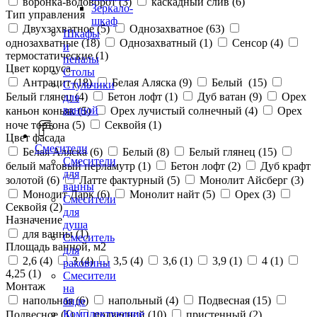
воронка-водоворот (
3
)
каскадный слив (
6
)
Зеркало-
Тип управления
шкаф
Двухзахватное (
5
)
Однозахватное (
63
)
Шкафы
однозахватные (
18
)
Однозахватный (
1
)
Сенсор (
4
)
и
термостатические (
1
)
пеналы
Цвет корпуса
Столы
Антрацит (
18
)
Белая Аляска (
9
)
Белый (
15
)
Стульчики
Белый глянец (
4
)
Бетон лофт (
1
)
Дуб ватан (
9
)
Орех
для
ванной
каньон коньяк (
5
)
Орех лучистый солнечный (
4
)
Орех
ноче тортона (
5
)
Секвойя (
1
)
Цвет фасада
Смесители
Белая Аляска (
6
)
Белый (
8
)
Белый глянец (
15
)
Смесители
белый матовый перламутр (
1
)
Бетон лофт (
2
)
Дуб крафт
для
золотой (
6
)
Латте фактурный (
5
)
Монолит Айсберг (
3
)
ванны
Монолит Дарк (
6
)
Монолит найт (
5
)
Орех (
3
)
Смесители
Секвойя (
2
)
для
Назначение
душа
для ванны (
1
)
Смеситель
Площадь ванной, м2
для
2,6 (
4
)
3 (
4
)
3,5 (
4
)
3,6 (
1
)
3,9 (
1
)
4 (
1
)
раковины
4,25 (
1
)
Смесители
Монтаж
на
напольная (
6
)
напольный (
4
)
Подвесная (
15
)
биде
Комплектующие
Подвесное (
1
)
подвесной (
10
)
пристенный (
2
)