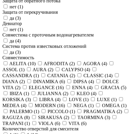
Защита от обратного потока
нет (
1
)
Защита от перекручивания
да (
3
)
Девиатор
нет (
1
)
Совместима с проточным водонагревателем
да (
4
)
Система против известковых отложений
да (
3
)
Совместимость
AELITA (
10
)
AFRODITA (
2
)
AGORA (
4
)
ASSOL (
1
)
AURA (
2
)
CALYPSO (
4
)
CASSANDRA (
1
)
CATANIA (
2
)
CLASSIC (
14
)
DIANA (
2
)
DINAMIKA (
6
)
DIPSA (
4
)
DOLCE
VITA (
2
)
ELEGANCE (
16
)
ENNA (
4
)
GRACIA (
5
)
IBIZA (
1
)
JULIANNA (
2
)
KLEO (
4
)
KORSIKA (
3
)
LIBRA (
4
)
LOVE (
1
)
LUXE (
1
)
MEDEA (
4
)
MODERN (
16
)
NEGA (
1
)
OMEGA (
1
)
PALERMO (
1
)
PICCOLO (
1
)
PRAGMATIKA (
2
)
RAGUZA (
8
)
SIRAKUSA (
2
)
TAORMINA (
3
)
TRAPANI (
1
)
VIOLA (
6
)
VITA (
6
)
Количество отверстий для смесителя