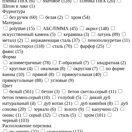
пленка ПВХ (
6
)
Матовое (
128
)
Пленка ПВХ (
20
)
Шпон в лаке (
1
)
Фурнитура
без ручек (
60
)
белая (
2
)
хром (
54
)
Материал
polytitan (
15
)
АБС/ПММА (
45
)
акрил (
148
)
искусственный камень (
5
)
керамика (
3
)
латунь (
89
)
металл (
2
)
нержавеющая сталь (
37
)
пенополиуретан (
11
)
полистирол (
118
)
сталь (
70
)
фарфор (
25
)
фаянс (
15
)
Форма
асимметричные (
78
)
Г-образный (
7
)
квадратная (
2
)
круглые (
4
)
овальная (
8
)
округлая (
7
)
по форме
ванны (
10
)
прямой (
8
)
прямоугольная (
40
)
прямоугольные (
88
)
угловые (
9
)
Цвет
белый (
561
)
бетон (
3
)
бетон светло-серый (
11
)
бетон темно-серый (
10
)
голубой (
5
)
дикий дуб
натуральный (
4
)
дуб вотан (
21
)
дуб намибия (
8
)
дуб
сонома (
20
)
зеркало (
6
)
золото (
9
)
капучино (
2
)
оникс (
1
)
серый (
32
)
сталь (
5
)
хром (
101
)
черный (
103
)
Расположение перелива
по центру (
22
)
стандартное (
122
)