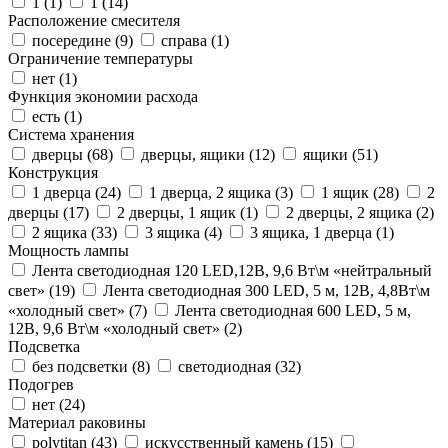
1 (
1
)
1 (
14
)
Расположение смесителя
посередине (
9
)
справа (
1
)
Ограничение температуры
нет (
1
)
Функция экономии расхода
есть (
1
)
Система хранения
дверцы (
68
)
дверцы, ящики (
12
)
ящики (
51
)
Конструкция
1 дверца (
24
)
1 дверца, 2 ящика (
3
)
1 ящик (
28
)
2
дверцы (
17
)
2 дверцы, 1 ящик (
1
)
2 дверцы, 2 ящика (
2
)
2 ящика (
33
)
3 ящика (
4
)
3 ящика, 1 дверца (
1
)
Мощность лампы
Лента светодиодная 120 LED,12В, 9,6 Вт\м «нейтральный
свет» (
19
)
Лента светодиодная 300 LED, 5 м, 12В, 4,8Вт\м
«холодный свет» (
7
)
Лента светодиодная 600 LED, 5 м,
12В, 9,6 Вт\м «холодный свет» (
2
)
Подсветка
без подсветки (
8
)
светодиодная (
32
)
Подогрев
нет (
24
)
Материал раковины
polytitan (
43
)
искусственный камень (
15
)