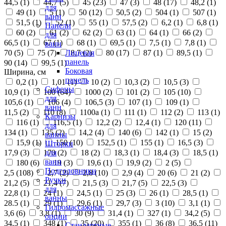
44,5 (
1
)
44,7 (
5
)
45 (
23
)
47 (
3
)
48 (
17
)
48,2 (
1
)
для
49 (
1
)
5 (
1
)
50 (
12
)
50,5 (
2
)
504 (
1
)
507 (
1
)
ванн
51,5 (
1
)
52 (
1
)
55 (
1
)
57,5 (
2
)
6,2 (
1
)
6,8 (
1
)
Панели
60 (
2
)
61 (
2
)
62 (
2
)
63 (
1
)
64 (
1
)
66 (
2
)
для
66,5 (
1
)
67 (
1
)
68 (
1
)
69,5 (
1
)
7,5 (
1
)
7,8 (
1
)
ванн
70 (
5
)
75 (
7
)
8,7 (
2
)
80 (
17
)
87 (
1
)
89,5 (
1
)
Лицевая
панель
90 (
14
)
99,5 (
1
)
Боковая
Ширина, см
панель
0,2 (
1
)
1,01 (
1
)
10 (
2
)
10,3 (
2
)
10,5 (
3
)
Сифоны
10,9 (
1
)
100 (
64
)
1000 (
2
)
101 (
2
)
105 (
10
)
для
105,6 (
1
)
106 (
4
)
106,5 (
3
)
107 (
1
)
109 (
1
)
ванн
11,5 (
2
)
110 (
8
)
1100а (
1
)
111 (
1
)
112 (
2
)
113 (
1
)
Карнизы
116 (
1
)
116,5 (
1
)
12,2 (
2
)
12,4 (
1
)
120 (
11
)
для
134 (
1
)
135 (
2
)
14,2 (
4
)
140 (
6
)
142 (
1
)
15 (
2
)
ванны
15,9 (
1
)
150 (
10
)
152,5 (
1
)
155 (
1
)
16,5 (
3
)
Шторки
17,9 (
3
)
170 (
2
)
18 (
2
)
18,3 (
1
)
18,4 (
3
)
18,5 (
1
)
для
ванн
180 (
6
)
19 (
3
)
19,6 (
1
)
19,9 (
2
)
2 (
5
)
Подголовники
2,5 (
108
)
2,7 (
2
)
2,8 (
10
)
2,9 (
4
)
20 (
6
)
21 (
2
)
Ручки
21,2 (
5
)
21,4 (
7
)
21,5 (
3
)
21,7 (
5
)
22,5 (
3
)
для
22,8 (
1
)
24 (
1
)
24,5 (
1
)
25 (
3
)
26 (
1
)
28,5 (
1
)
ванны
28.5 (
1
)
29 (
1
)
29,6 (
1
)
29,7 (
3
)
3 (
10
)
3,1 (
1
)
Гидромассажные
3,6 (
6
)
3,8 (
1
)
30 (
9
)
31,4 (
1
)
327 (
1
)
34,2 (
5
)
опции
34,5 (
1
)
348 (
1
)
35 (
20
)
355 (
1
)
36 (
8
)
36,5 (
11
)
Стандартные