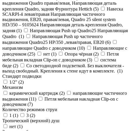
выдвижения Quadro правая/левая, Направляющая деталь
крепления Quadro, задняя Фурнитура Hettich (
5
)
Навеска
SCARPI-4 левая/правая Направляющая частичного
выдвижения, ЕВ20, правая/левая, Quadro 25 silent system
HD/350 – 9105624 Направляющая деталь крепления Quadro,
задняя (
1
)
Направляющая Push up Quadro25 Направляющая
Quadro (
1
)
Направляющая Push up частичного
выдвижения Quadro25 НР/350 ,левая/правая, ЕВ20 (
6
)
направляющие Quadro с доводчиком (
10
)
Направляющие с
доводчиком (
25
)
нет (
1
)
Опора чёрная (
2
)
Петля
мебельная вкладная Clip-on с доводчиком (
3
)
система
биде (
2
)
Со светодиодной подсветкой. Без выключателя -
выход свободный. Крепления к стене идут в комплекте. (
1
)
Стандарт подводки
1/2" (
2
)
Механизм
керамический картридж (
2
)
направляющие частичного
выдвижения (
11
)
Петля мебельная накладная Clip-on с
доводчиком (
7
)
Количество режимов струи
1 (
1
)
3 (
2
)
Тропический (верхний) душ
нет (
1
)