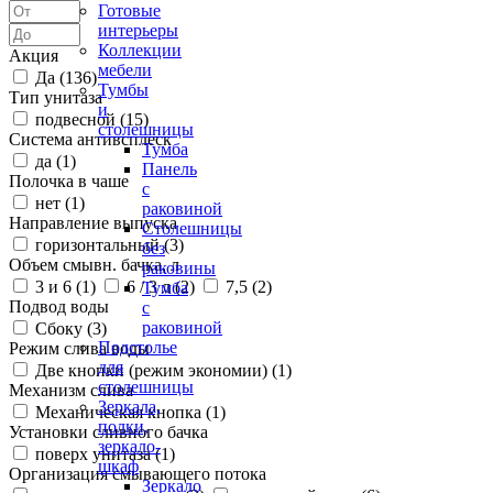
Готовые
интерьеры
Коллекции
Акция
мебели
Да (
136
)
Тумбы
Тип унитаза
и
подвесной (
15
)
столешницы
Система антивсплеск
Тумба
да (
1
)
Панель
Полочка в чаше
с
нет (
1
)
раковиной
Направление выпуска
Столешницы
горизонтальный (
3
)
без
Объем смывн. бачка, л
раковины
3 и 6 (
1
)
6 / 3 л (
2
)
7,5 (
2
)
Тумба
Подвод воды
с
раковиной
Сбоку (
3
)
Подстолье
Режим слива воды
для
Две кнопки (режим экономии) (
1
)
столешницы
Механизм слива
Зеркала,
Механическая кнопка (
1
)
полки,
Установки сливного бачка
зеркало-
поверх унитаза (
1
)
шкаф
Организация смывающего потока
Зеркало