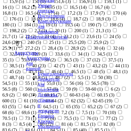
унитазы
15,9 (
5
)
150 (
1
)
151,6 (
3
)
156,9 (
3
)
159,1 (
1
)
Умные
16 (
1
)
16,2 (
2
)
16,35 (
1
)
16,5 (
14
)
16,7 (
4
)
унитазы
16,8 (
1
)
16.5 (
4
)
17 (
4
)
17,2 (
3
)
17,9 (
7
)
170 (
4
)
Инсталляции
176 (
1
)
18 (
8
)
18,6 (
4
)
18,7 (
2
)
18,9 (
3
)
Комплектующие
180 (
1
)
184 (
1
)
19 (
3
)
19,5 (
4
)
190 (
7
)
198 (
2
)
для
198,2 (
2
)
2,3 (
1
)
20 (
1
)
200 (
1
)
21,3 (
1
)
санфаянса
21,7 (
1
)
22 (
2
)
23 (
4
)
23,2 (
1
)
23,6 (
1
)
24 (
5
)
Полотенцесушители
24,6 (
20
)
240 (
5
)
25 (
1
)
25,5 (
20
)
25,9 (
2
)
25.5 (
1
)
27,2 (
2
)
28,4 (
3
)
28,9 (
2
)
30 (
4
)
32 (
4
)
Аксессуары
32,5 (
1
)
32,9 (
3
)
33,6 (
1
)
34 (
1
)
34,5 (
1
)
Аксессуары
35 (
1
)
35,5 (
9
)
36 (
2
)
36,5 (
3
)
37 (
12
)
37,5 (
1
)
для
38,5 (
1
)
40 (
23
)
42 (
7
)
43 (
1
)
43,2 (
2
)
44 (
11
)
ванной
45 (
2
)
45,3 (
4
)
46 (
4
)
46,5 (
1
)
48 (
5
)
48,1 (
1
)
Бумагодержатели
48,7 (
4
)
48,8 (
5
)
48.7 (
2
)
5,5 (
1
)
50 (
30
)
Держатели
54,5 (
1
)
55 (
11
)
55,0 (
1
)
56 (
16
)
56,5 (
78
)
для
56.5 (
8
)
560 (
1
)
57 (
8
)
59 (
9
)
59-60 (
1
)
6 (
2
)
полотенец
Дозаторы,
6,9 (
2
)
60 (
37
)
60,15 (
7
)
60-63 (
14
)
60.15 (
3
)
стаканы
600 (
1
)
61 (
10
)
61-64 (
2
)
62 (
32
)
62-65 (
19
)
и
63 (
55
)
64 (
7
)
64,5 (
1
)
65 (
35
)
65,2 (
2
)
67 (
2
)
держатели
68 (
6
)
69,6 (
1
)
7 (
3
)
7,2 (
3
)
7,5 (
1
)
70 (
10
)
Ершики
70.5 (
1
)
73 (
1
)
75 (
4
)
75,5 (
1
)
76 (
1
)
77 (
2
)
Крючки
8 (
3
)
8,5 (
4
)
80 (
22
)
81 (
4
)
81,5 (
1
)
82 (
8
)
Мыльницы
83,6 (
7
)
83,61 (
1
)
84,5 (
1
)
85 (
40
)
85,5 (
1
)