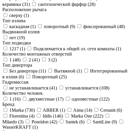
керамика (
31
)
сантехнический фарфор (
28
)
Расположение рычага
сверху (
1
)
Тип излива
каскадная (
1
)
поворотный (
9
)
фиксированный (
48
)
Выдвижной излив
нет (
19
)
Тип подводки
1217 (
1
)
Подключается к общей эл. сети комнаты (
1
)
Количество монтажных отверстий
1 (
48
)
2 (
41
)
3 (
2
)
Тип дивертора
Без дивертора (
11
)
Вытяжной (
1
)
Интегрированный
в излив (
6
)
Поворотный (
25
)
Гидромассаж
не устанавливается (
41
)
устанавливается (
108
)
Количество человек
1 (
16
)
двухместные (
17
)
одноместные (
122
)
Бренд
1Marka (
730
)
ABBER (
1
)
Aima (
14
)
Cersanit (
6
)
Florentina (
4
)
Iddis (
146
)
Marka One (
222
)
Milardo (
3
)
Poseidon (
42
)
Santek (
6
)
SantiLine (
9
)
WasserKRAFT (
1
)