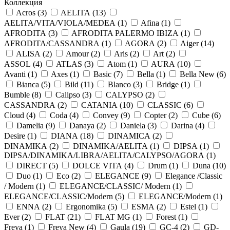
Коллекция
Acros (
3
)
AELITA (
13
)
AELITA/VITA/VIOLA/MEDEA (
1
)
Afina (
1
)
AFRODITA (
3
)
AFRODITA PALERMO IBIZA (
1
)
AFRODITA/CASSANDRA (
1
)
AGORA (
2
)
Aiger (
14
)
ALISA (
2
)
Amour (
2
)
Aris (
2
)
Art (
2
)
ASSOL (
4
)
ATLAS (
3
)
Atom (
1
)
AURA (
10
)
Avanti (
1
)
Axes (
1
)
Basic (
7
)
Bella (
1
)
Bella New (
6
)
Bianca (
5
)
Bild (
11
)
Blanco (
3
)
Bridge (
1
)
Bumble (
8
)
Calipso (
3
)
CALYPSO (
2
)
CASSANDRA (
2
)
CATANIA (
10
)
CLASSIC (
6
)
Cloud (
4
)
Coda (
4
)
Convey (
9
)
Copter (
2
)
Cube (
6
)
Damelia (
9
)
Danaya (
2
)
Daniela (
3
)
Darina (
4
)
Desire (
1
)
DIANA (
18
)
DINAMICA (
2
)
DINAMIKA (
2
)
DINAMIKA/AELITA (
1
)
DIPSA (
1
)
DIPSA/DINAMIKA/LIBRA/AELITA/CALYPSO/AGORA (
1
)
DIRECT (
5
)
DOLCE VITA (
4
)
Drum (
1
)
Duna (
10
)
Duo (
1
)
Eco (
2
)
ELEGANCE (
9
)
Elegance /Classic
/ Modern (
1
)
ELEGANCE/CLASSIC/ Modern (
1
)
ELEGANCE/CLASSIC/Modern (
5
)
ELEGANCE/Modern (
1
)
ENNA (
2
)
Ergonomika (
5
)
ESMA (
2
)
Estel (
1
)
Ever (
2
)
FLAT (
21
)
FLAT MG (
1
)
Forest (
1
)
Freya (
1
)
Freya New (
4
)
Gaula (
19
)
GC-4 (
2
)
GD-