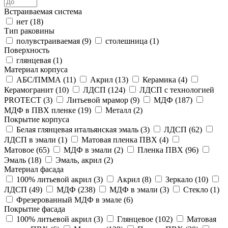
Встраиваемая система
нет (
18
)
Тип раковины
полувстраиваемая (
9
)
столешница (
1
)
Поверхность
глянцевая (
1
)
Материал корпуса
АБС/ПММА (
11
)
Акрил (
13
)
Керамика (
4
)
Керамогранит (
10
)
ЛДСП (
124
)
ЛДСП с технологией
PROTECT (
3
)
Литьевой мрамор (
9
)
МДФ (
187
)
МДФ в ПВХ пленке (
19
)
Металл (
2
)
Покрытие корпуса
Белая глянцевая итальянская эмаль (
3
)
ЛДСП (
62
)
ЛДСП в эмали (
1
)
Матовая пленка ПВХ (
4
)
Матовое (
65
)
МДФ в эмали (
2
)
Пленка ПВХ (
96
)
Эмаль (
18
)
Эмаль, акрил (
2
)
Материал фасада
100% литьевой акрил (
3
)
Акрил (
8
)
Зеркало (
10
)
ЛДСП (
49
)
МДФ (
238
)
МДФ в эмали (
3
)
Стекло (
1
)
Фрезерованный МДФ в эмале (
6
)
Покрытие фасада
100% литьевой акрил (
3
)
Глянцевое (
102
)
Матовая