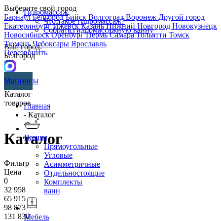
Выберите свой город
Гидромассаж
Барнаул
Белгород
Бийск
Волгоград
Воронеж
Другой город
Что такое гидромассаж?
Екатеринбург
Ижевск
Казань
Нижний Новгород
Новокузнецк
Собрать гидромассажную ванну
Новосибирск
Оренбург
Пермь
Самара
Тольятти
Томск
Тюмень
Чебоксары
Ярославль
Ваш город:
Перезвонить
Белгород
Магазины
Каталог
товаров
Главная
- Каталог
Каталог
Ванны
Прямоугольные
Угловые
Фильтр
Асимметричные
Цена
Отдельностоящие
0
Комплекты
32 958
ванн
65 915
98 873
131 830
Мебель