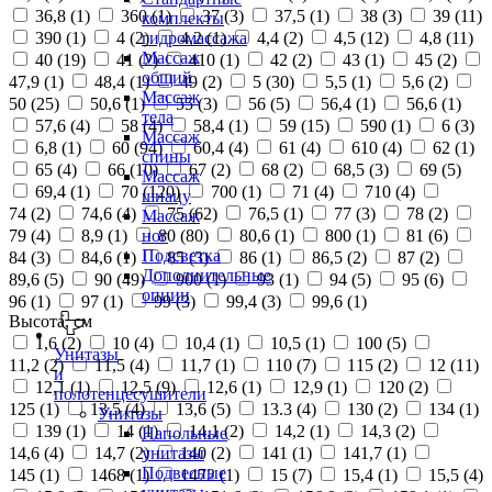
36,8 (
1
)
360 (
1
)
37 (
3
)
37,5 (
1
)
38 (
3
)
39 (
11
)
комплекты
390 (
1
)
4 (
2
)
4,2 (
1
)
4,4 (
2
)
4,5 (
12
)
4,8 (
11
)
гидромассажа
Массаж
40 (
19
)
41 (
2
)
410 (
1
)
42 (
2
)
43 (
1
)
45 (
2
)
общий
47,9 (
1
)
48,4 (
1
)
49 (
2
)
5 (
30
)
5,5 (
1
)
5,6 (
2
)
Массаж
50 (
25
)
50,6 (
1
)
55 (
3
)
56 (
5
)
56,4 (
1
)
56,6 (
1
)
тела
57,6 (
4
)
58 (
4
)
58,4 (
1
)
59 (
15
)
590 (
1
)
6 (
3
)
Массаж
6,8 (
1
)
60 (
94
)
60,4 (
4
)
61 (
4
)
610 (
4
)
62 (
1
)
спины
65 (
4
)
66 (
10
)
67 (
2
)
68 (
2
)
68,5 (
3
)
69 (
5
)
Массаж
69,4 (
1
)
70 (
120
)
700 (
1
)
71 (
4
)
710 (
4
)
шиацу
74 (
2
)
74,6 (
4
)
75 (
62
)
76,5 (
1
)
77 (
3
)
78 (
2
)
Массаж
79 (
4
)
8,9 (
1
)
80 (
80
)
80,6 (
1
)
800 (
1
)
81 (
6
)
ног
Подсветка
84 (
3
)
84,6 (
1
)
85 (
3
)
86 (
1
)
86,5 (
2
)
87 (
2
)
Дополнительные
89,6 (
5
)
90 (
49
)
900 (
1
)
93 (
1
)
94 (
5
)
95 (
6
)
опции
96 (
1
)
97 (
1
)
99 (
3
)
99,4 (
3
)
99,6 (
1
)
Высота, см
1,6 (
2
)
10 (
4
)
10,4 (
1
)
10,5 (
1
)
100 (
5
)
Унитазы
11,2 (
2
)
11,5 (
4
)
11,7 (
1
)
110 (
7
)
115 (
2
)
12 (
11
)
и
12,1 (
1
)
12,5 (
9
)
12,6 (
1
)
12,9 (
1
)
120 (
2
)
полотенцесушители
125 (
1
)
13,5 (
4
)
13,6 (
5
)
13.3 (
4
)
130 (
2
)
134 (
1
)
Унитазы
139 (
1
)
14 (
1
)
14,1 (
2
)
14,2 (
1
)
14,3 (
2
)
Напольные
14,6 (
4
)
14,7 (
2
)
140 (
2
)
141 (
1
)
141,7 (
1
)
унитазы
Подвесные
145 (
1
)
1468 (
1
)
1472 (
1
)
15 (
7
)
15,4 (
1
)
15,5 (
4
)