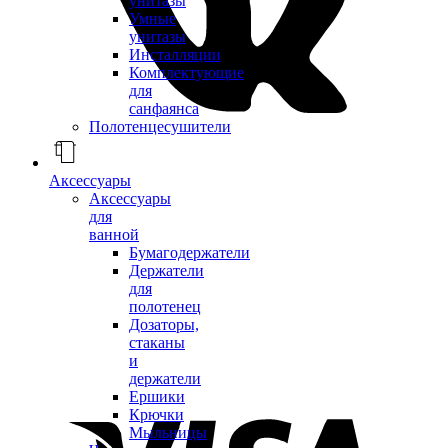
унитазы
Умные
унитазы
Инсталляции
Комплектующие
для
санфаянса
Полотенцесушители
Аксессуары
Аксессуары
для
ванной
Бумагодержатели
Держатели
для
полотенец
Дозаторы,
стаканы
и
держатели
Ершики
Крючки
Мыльницы