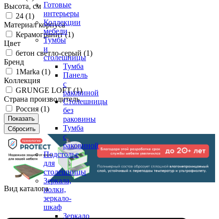
Готовые
Высота, см
интерьеры
24 (
1
)
Коллекции
Материал корпуса
мебели
Керамогранит (
1
)
Тумбы
Цвет
и
бетон светло-серый (
1
)
столешницы
Бренд
Тумба
1Marka (
1
)
Панель
Коллекция
с
GRUNGE LOFT (
1
)
раковиной
Страна производитель
Столешницы
Россия (
1
)
без
раковины
Тумба
с
раковиной
Подстолье
для
столешницы
Зеркала,
Вид каталога
полки,
зеркало-
шкаф
Зеркало