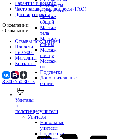
Гарантия и возврат
комплекты
Часто задаваемые вопросы (FAQ)
гидромассажа
Договор оферты
Массаж
общий
О компании
Массаж
О компании
тела
Массаж
Отзывы покупателей
спины
Новости
Массаж
ISO 9001
шиацу
Магазины
Массаж
Контакты
ног
Подсветка
Дополнительные
8 800 550 30 13
опции
Унитазы
и
полотенцесушители
Унитазы
Напольные
унитазы
Подвесные