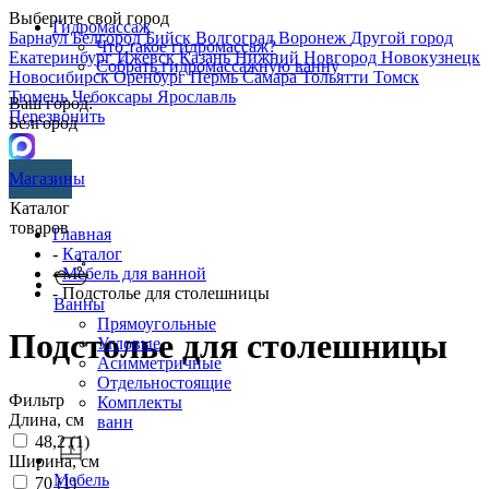
Выберите свой город
Гидромассаж
Барнаул
Белгород
Бийск
Волгоград
Воронеж
Другой город
Что такое гидромассаж?
Екатеринбург
Ижевск
Казань
Нижний Новгород
Новокузнецк
Собрать гидромассажную ванну
Новосибирск
Оренбург
Пермь
Самара
Тольятти
Томск
Тюмень
Чебоксары
Ярославль
Ваш город:
Перезвонить
Белгород
Магазины
Каталог
товаров
Главная
-
Каталог
-
Мебель для ванной
- Подстолье для столешницы
Ванны
Прямоугольные
Подстолье для столешницы
Угловые
Асимметричные
Отдельностоящие
Фильтр
Комплекты
Длина, см
ванн
48,2 (
1
)
Ширина, см
Мебель
70 (
1
)