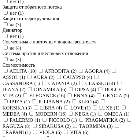
нет (
1
)
Защита от обратного потока
нет (
1
)
Защита от перекручивания
да (
3
)
Девиатор
нет (
1
)
Совместима с проточным водонагревателем
да (
4
)
Система против известковых отложений
да (
3
)
Совместимость
AELITA (
10
)
AFRODITA (
2
)
AGORA (
4
)
ASSOL (
1
)
AURA (
2
)
CALYPSO (
4
)
CASSANDRA (
1
)
CATANIA (
2
)
CLASSIC (
14
)
DIANA (
2
)
DINAMIKA (
6
)
DIPSA (
4
)
DOLCE
VITA (
2
)
ELEGANCE (
16
)
ENNA (
4
)
GRACIA (
5
)
IBIZA (
1
)
JULIANNA (
2
)
KLEO (
4
)
KORSIKA (
3
)
LIBRA (
4
)
LOVE (
1
)
LUXE (
1
)
MEDEA (
4
)
MODERN (
16
)
NEGA (
1
)
OMEGA (
1
)
PALERMO (
1
)
PICCOLO (
1
)
PRAGMATIKA (
2
)
RAGUZA (
8
)
SIRAKUSA (
2
)
TAORMINA (
3
)
TRAPANI (
1
)
VIOLA (
6
)
VITA (
6
)