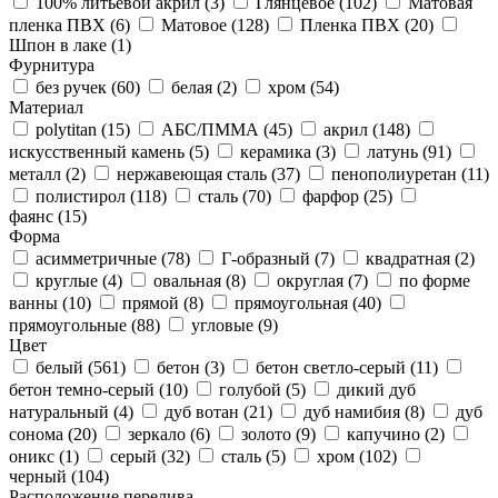
100% литьевой акрил (
3
)
Глянцевое (
102
)
Матовая
пленка ПВХ (
6
)
Матовое (
128
)
Пленка ПВХ (
20
)
Шпон в лаке (
1
)
Фурнитура
без ручек (
60
)
белая (
2
)
хром (
54
)
Материал
polytitan (
15
)
АБС/ПММА (
45
)
акрил (
148
)
искусственный камень (
5
)
керамика (
3
)
латунь (
91
)
металл (
2
)
нержавеющая сталь (
37
)
пенополиуретан (
11
)
полистирол (
118
)
сталь (
70
)
фарфор (
25
)
фаянс (
15
)
Форма
асимметричные (
78
)
Г-образный (
7
)
квадратная (
2
)
круглые (
4
)
овальная (
8
)
округлая (
7
)
по форме
ванны (
10
)
прямой (
8
)
прямоугольная (
40
)
прямоугольные (
88
)
угловые (
9
)
Цвет
белый (
561
)
бетон (
3
)
бетон светло-серый (
11
)
бетон темно-серый (
10
)
голубой (
5
)
дикий дуб
натуральный (
4
)
дуб вотан (
21
)
дуб намибия (
8
)
дуб
сонома (
20
)
зеркало (
6
)
золото (
9
)
капучино (
2
)
оникс (
1
)
серый (
32
)
сталь (
5
)
хром (
102
)
черный (
104
)
Расположение перелива