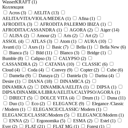
WasserKRAFT (
1
)
Коллекция
Acros (
3
)
AELITA (
13
)
AELITA/VITA/VIOLA/MEDEA (
1
)
Afina (
1
)
AFRODITA (
3
)
AFRODITA PALERMO IBIZA (
1
)
AFRODITA/CASSANDRA (
1
)
AGORA (
2
)
Aiger (
14
)
ALISA (
2
)
Amour (
2
)
Aris (
2
)
Art (
2
)
ASSOL (
4
)
ATLAS (
3
)
Atom (
1
)
AURA (
10
)
Avanti (
1
)
Axes (
1
)
Basic (
7
)
Bella (
1
)
Bella New (
6
)
Bianca (
5
)
Bild (
11
)
Blanco (
3
)
Bridge (
1
)
Bumble (
8
)
Calipso (
3
)
CALYPSO (
2
)
CASSANDRA (
2
)
CATANIA (
10
)
CLASSIC (
6
)
Cloud (
4
)
Coda (
4
)
Convey (
9
)
Copter (
2
)
Cube (
6
)
Damelia (
9
)
Danaya (
2
)
Daniela (
3
)
Darina (
4
)
Desire (
1
)
DIANA (
18
)
DINAMICA (
2
)
DINAMIKA (
2
)
DINAMIKA/AELITA (
1
)
DIPSA (
1
)
DIPSA/DINAMIKA/LIBRA/AELITA/CALYPSO/AGORA (
1
)
DIRECT (
5
)
DOLCE VITA (
4
)
Drum (
1
)
Duna (
11
)
Duo (
1
)
Eco (
2
)
ELEGANCE (
9
)
Elegance /Classic
/ Modern (
1
)
ELEGANCE/CLASSIC/ Modern (
1
)
ELEGANCE/CLASSIC/Modern (
5
)
ELEGANCE/Modern (
1
)
ENNA (
2
)
Ergonomika (
5
)
ESMA (
2
)
Estel (
1
)
Ever (
2
)
FLAT (
21
)
FLAT MG (
1
)
Forest (
1
)