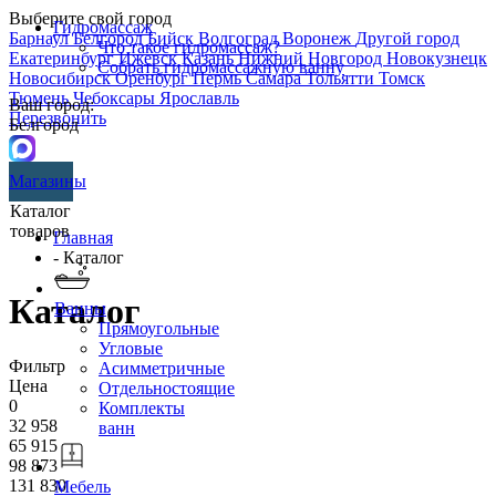
Выберите свой город
Гидромассаж
Барнаул
Белгород
Бийск
Волгоград
Воронеж
Другой город
Что такое гидромассаж?
Екатеринбург
Ижевск
Казань
Нижний Новгород
Новокузнецк
Собрать гидромассажную ванну
Новосибирск
Оренбург
Пермь
Самара
Тольятти
Томск
Тюмень
Чебоксары
Ярославль
Ваш город:
Перезвонить
Белгород
Магазины
Каталог
товаров
Главная
- Каталог
Каталог
Ванны
Прямоугольные
Угловые
Фильтр
Асимметричные
Цена
Отдельностоящие
0
Комплекты
32 958
ванн
65 915
98 873
131 830
Мебель