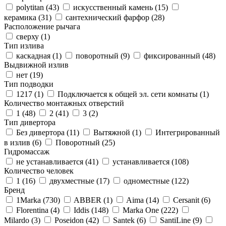
polytitan (
43
)
искусственный камень (
15
)
керамика (
31
)
сантехнический фарфор (
28
)
Расположение рычага
сверху (
1
)
Тип излива
каскадная (
1
)
поворотный (
9
)
фиксированный (
48
)
Выдвижной излив
нет (
19
)
Тип подводки
1217 (
1
)
Подключается к общей эл. сети комнаты (
1
)
Количество монтажных отверстий
1 (
48
)
2 (
41
)
3 (
2
)
Тип дивертора
Без дивертора (
11
)
Вытяжной (
1
)
Интегрированный
в излив (
6
)
Поворотный (
25
)
Гидромассаж
не устанавливается (
41
)
устанавливается (
108
)
Количество человек
1 (
16
)
двухместные (
17
)
одноместные (
122
)
Бренд
1Marka (
730
)
ABBER (
1
)
Aima (
14
)
Cersanit (
6
)
Florentina (
4
)
Iddis (
148
)
Marka One (
222
)
Milardo (
3
)
Poseidon (
42
)
Santek (
6
)
SantiLine (
9
)