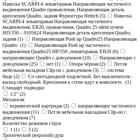
Навеска SCARPI-4 левая/правая Направляющая частичного
выдвижения Quadro правая/левая, Направляющая деталь
крепления Quadro, задняя Фурнитура Hettich (
5
)
Навеска
SCARPI-4 левая/правая Направляющая частичного
выдвижения, ЕВ20, правая/левая, Quadro 25 silent system
HD/350 – 9105624 Направляющая деталь крепления Quadro,
задняя (
1
)
Направляющая Push up Quadro25 Направляющая
Quadro (
1
)
Направляющая Push up частичного
выдвижения Quadro25 НР/350 ,левая/правая, ЕВ20 (
6
)
направляющие Quadro с доводчиком (
10
)
Направляющие с
доводчиком (
25
)
нет (
1
)
Опора чёрная (
2
)
Петля
мебельная вкладная Clip-on с доводчиком (
3
)
система
биде (
2
)
Со светодиодной подсветкой. Без выключателя -
выход свободный. Крепления к стене идут в комплекте. (
1
)
Стандарт подводки
1/2" (
2
)
Механизм
керамический картридж (
2
)
направляющие частичного
выдвижения (
11
)
Петля мебельная накладная Clip-on с
доводчиком (
7
)
Количество режимов струи
1 (
1
)
3 (
2
)
Тропический (верхний) душ