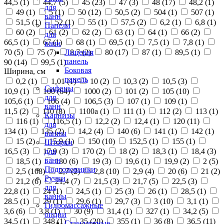
44,5 (
1
)
44,7 (
5
)
45 (
23
)
47 (
3
)
48 (
17
)
48,2 (
1
)
для
49 (
1
)
5 (
1
)
50 (
12
)
50,5 (
2
)
504 (
1
)
507 (
1
)
ванн
51,5 (
1
)
52 (
1
)
55 (
1
)
57,5 (
2
)
6,2 (
1
)
6,8 (
1
)
Панели
60 (
2
)
61 (
2
)
62 (
2
)
63 (
1
)
64 (
1
)
66 (
2
)
для
66,5 (
1
)
67 (
1
)
68 (
1
)
69,5 (
1
)
7,5 (
1
)
7,8 (
1
)
ванн
70 (
5
)
75 (
7
)
8,7 (
2
)
80 (
17
)
87 (
1
)
89,5 (
1
)
Лицевая
панель
90 (
14
)
99,5 (
1
)
Боковая
Ширина, см
панель
0,2 (
1
)
1,01 (
1
)
10 (
2
)
10,3 (
2
)
10,5 (
3
)
Сифоны
10,9 (
1
)
100 (
64
)
1000 (
2
)
101 (
2
)
105 (
10
)
для
105,6 (
1
)
106 (
4
)
106,5 (
3
)
107 (
1
)
109 (
1
)
ванн
11,5 (
2
)
110 (
8
)
1100а (
1
)
111 (
1
)
112 (
2
)
113 (
1
)
Карнизы
116 (
1
)
116,5 (
1
)
12,2 (
2
)
12,4 (
1
)
120 (
11
)
для
134 (
1
)
135 (
2
)
14,2 (
4
)
140 (
6
)
141 (
1
)
142 (
1
)
ванны
15 (
2
)
15,9 (
1
)
150 (
10
)
152,5 (
1
)
155 (
1
)
Шторки
16,5 (
3
)
17,9 (
3
)
170 (
2
)
18 (
2
)
18,3 (
1
)
18,4 (
3
)
для
ванн
18,5 (
1
)
180 (
6
)
19 (
3
)
19,6 (
1
)
19,9 (
2
)
2 (
5
)
Подголовники
2,5 (
108
)
2,7 (
2
)
2,8 (
10
)
2,9 (
4
)
20 (
6
)
21 (
2
)
Ручки
21,2 (
6
)
21,4 (
7
)
21,5 (
3
)
21,7 (
5
)
22,5 (
3
)
для
22,8 (
1
)
24 (
1
)
24,5 (
1
)
25 (
3
)
26 (
1
)
28,5 (
1
)
ванны
28.5 (
1
)
29 (
1
)
29,6 (
1
)
29,7 (
3
)
3 (
10
)
3,1 (
1
)
Гидромассажные
3,6 (
6
)
3,8 (
1
)
30 (
9
)
31,4 (
1
)
327 (
1
)
34,2 (
5
)
опции
34,5 (
1
)
348 (
1
)
35 (
20
)
355 (
1
)
36 (
8
)
36,5 (
11
)
Стандартные