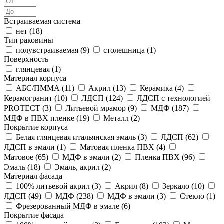
Встраиваемая система
нет (
18
)
Тип раковины
полувстраиваемая (
9
)
столешница (
1
)
Поверхность
глянцевая (
1
)
Материал корпуса
АБС/ПММА (
11
)
Акрил (
13
)
Керамика (
4
)
Керамогранит (
10
)
ЛДСП (
124
)
ЛДСП с технологией
PROTECT (
3
)
Литьевой мрамор (
9
)
МДФ (
187
)
МДФ в ПВХ пленке (
19
)
Металл (
2
)
Покрытие корпуса
Белая глянцевая итальянская эмаль (
3
)
ЛДСП (
62
)
ЛДСП в эмали (
1
)
Матовая пленка ПВХ (
4
)
Матовое (
65
)
МДФ в эмали (
2
)
Пленка ПВХ (
96
)
Эмаль (
18
)
Эмаль, акрил (
2
)
Материал фасада
100% литьевой акрил (
3
)
Акрил (
8
)
Зеркало (
10
)
ЛДСП (
49
)
МДФ (
238
)
МДФ в эмали (
3
)
Стекло (
1
)
Фрезерованный МДФ в эмале (
6
)
Покрытие фасада