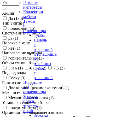
Готовые
интерьеры
Коллекции
Акция
мебели
Да (
136
)
Тумбы
Тип унитаза
и
подвесной (
15
)
столешницы
Система антивсплеск
Тумба
да (
1
)
Панель
Полочка в чаше
с
нет (
1
)
раковиной
Направление выпуска
Столешницы
горизонтальный (
3
)
без
Объем смывн. бачка, л
раковины
3 и 6 (
1
)
6 / 3 л (
2
)
7,5 (
2
)
Тумба
Подвод воды
с
раковиной
Сбоку (
3
)
Подстолье
Режим слива воды
для
Две кнопки (режим экономии) (
1
)
столешницы
Механизм слива
Зеркала,
Механическая кнопка (
1
)
полки,
Установки сливного бачка
зеркало-
поверх унитаза (
1
)
шкаф
Организация смывающего потока
Зеркало