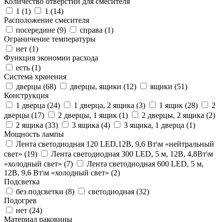
Количество отверстий для смесителя
1 (
1
)
1 (
14
)
Расположение смесителя
посередине (
9
)
справа (
1
)
Ограничение температуры
нет (
1
)
Функция экономии расхода
есть (
1
)
Система хранения
дверцы (
68
)
дверцы, ящики (
12
)
ящики (
51
)
Конструкция
1 дверца (
24
)
1 дверца, 2 ящика (
3
)
1 ящик (
28
)
2
дверцы (
17
)
2 дверцы, 1 ящик (
1
)
2 дверцы, 2 ящика (
2
)
2 ящика (
33
)
3 ящика (
4
)
3 ящика, 1 дверца (
1
)
Мощность лампы
Лента светодиодная 120 LED,12В, 9,6 Вт\м «нейтральный
свет» (
19
)
Лента светодиодная 300 LED, 5 м, 12В, 4,8Вт\м
«холодный свет» (
7
)
Лента светодиодная 600 LED, 5 м,
12В, 9,6 Вт\м «холодный свет» (
2
)
Подсветка
без подсветки (
8
)
светодиодная (
32
)
Подогрев
нет (
24
)
Материал раковины