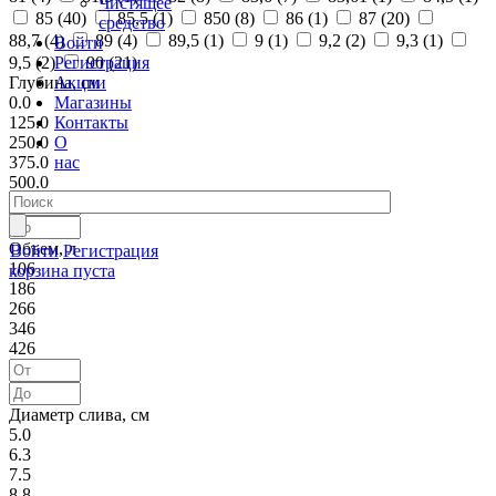
Чистящее
85 (
40
)
85,5 (
1
)
850 (
8
)
86 (
1
)
87 (
20
)
средство
88,7 (
4
)
89 (
4
)
89,5 (
1
)
9 (
1
)
9,2 (
2
)
9,3 (
1
)
Войти
Регистрация
9,5 (
2
)
90 (
21
)
Акции
Глубина, см
Магазины
0.0
Контакты
125.0
О
250.0
нас
375.0
500.0
Объем, л
Войти
Регистрация
106
корзина пуста
186
266
346
426
Диаметр слива, см
5.0
6.3
7.5
8.8