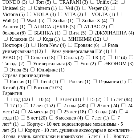
TONDO (
3
)
Torr (
5
)
TRAPANI (
3
)
Unifix (
12
)
Unisteel (
2
)
Uniterm (
1
)
Veil (
3
)
Vesper (
3
)
Victoria (
5
)
VIOLA (
3
)
VITA (
2
)
VOLTA (
1
)
Wall (
2
)
Wash (
5
)
Zodiac (
1
)
Zodiac X (
4
)
Аванти (
1
)
АЛИСА ДУБЛЬ (
3
)
АТЛАС (
2
)
боковая (
6
)
БЬЯНКА (
1
)
Вита (
5
)
ДЖУЛИАННА (
4
)
Классик (
3
)
Кода (
1
)
МИНИМИ (
12
)
Ноктюрн (
1
)
Нота New (
4
)
Прованс (
6
)
Рама
универсальная (
12
)
Рама универсальная ПУ (
1
)
РЕВО (
7
)
Соната (
18
)
Стиль (
2
)
ТR (
2
)
ТГ (
4
)
Тигода (
2
)
Универсальная (
8
)
Уют (
2
)
ЭКОНОМ (
3
)
Этюд (
5
)
Юнификс (
1
)
Страна производитель
Россия (
1
)
Trend (
1
)
Россия (
1
)
Германия (
1
)
Китай (
20
)
Россия (
1073
)
Гарантия
1 год (
42
)
10 (
4
)
10 лет (
41
)
15 (
2
)
15 лет (
84
)
17 (
1
)
17 лет (
152
)
2 года (
485
)
20 лет (
24
)
24
мес (
14
)
24 месяца (
7
)
25 лет (
18
)
3 года (
24
)
4
года (
1
)
5 лет (
20
)
6 месяцев (
4
)
7 лет (
1
)
7
лет* (
1
)
Корпус - 10 лет, водозапорные механизмы - 5
лет (
5
)
Корпус - 10 лет, душевые аксессуары в комплекте -
3 года, излив, картриджи и кранбуксы - 5 лет (
1
)
Корпус -