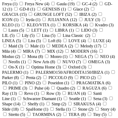
Freya (
1
)
Freya New (
4
)
Gaula (
19
)
GC-4 (
2
)
GD-
12 (
1
)
GD-8 (
1
)
GENESIS (
1
)
Glace (
2
)
GRACIA (
15
)
GRUNGE LOFT (
52
)
IBIZA (
2
)
ICON (
1
)
Iryda (
1
)
JULIANNA (
12
)
JULY (
3
)
KLEO (
1
)
KLEO/VITA (
1
)
KORSIKA (
4
)
Kvadro (
3
)
Laura (
5
)
LETT (
1
)
LIBRA (
1
)
LIDO (
3
)
LIL (
5
)
Lily (
5
)
Lina (
5
)
Lina Classic (
2
)
LINEA (
5
)
Lira (
5
)
Loft (
6
)
LOVE (
4
)
LUXE (
4
)
Maid (
3
)
Male (
1
)
MEDEA (
2
)
Melody (
17
)
Mila (
4
)
MIRA (
7
)
MIX (
12
)
MODERN (
16
)
Moduo (
2
)
Mona (
8
)
Monro (
1
)
NEGA (
7
)
NEO (
4
)
Neofix (
1
)
New Aris (
8
)
NUVO (
7
)
OMEGA (
3
)
On-X (
1
)
Optima Home (
3
)
Oxford (
3
)
PALERMO (
1
)
PALERMO150/AFRODITA150/IBIZA (
1
)
Parker (
8
)
Penta (
2
)
PICCOLO (
9
)
PICO (
2
)
PILO (
1
)
PINO (
2
)
Poseidon (
1
)
PRAGMATIKA (
6
)
PRIME (
3
)
Pulse (
4
)
Quadro (
2
)
RAGUZA (
6
)
Ray (
13
)
Revo (
1
)
Row (
3
)
RUAN (
4
)
Santi
Line (
1
)
Schwarzer Diamant (
1
)
Seattle (
1
)
Sena (
3
)
Shape (
14
)
Shelfy (
1
)
Simp (
2
)
SIRAKUSA (
4
)
Slide (
18
)
SpaHome (
1
)
Stella (
1
)
Stone (
2
)
Story (
4
)
Stretto (
5
)
TAORMINA (
2
)
TERA (
8
)
Tiny (
5
)