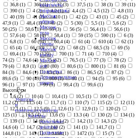
36,8 (
1
)
360 (
1
)
37 (
3
)
37,5 (
1
)
38 (
3
)
39 (
11
)
комплекты
390 (
1
)
4 (
2
)
4,2 (
1
)
4,4 (
2
)
4,5 (
12
)
4,8 (
11
)
гидромассажа
Массаж
40 (
19
)
41 (
2
)
410 (
1
)
42 (
2
)
43 (
1
)
45 (
2
)
общий
47,9 (
1
)
48,4 (
1
)
49 (
2
)
5 (
30
)
5,5 (
1
)
5,6 (
2
)
Массаж
50 (
25
)
50,6 (
1
)
55 (
3
)
56 (
5
)
56,4 (
1
)
56,6 (
1
)
тела
57,6 (
4
)
58 (
4
)
58,4 (
1
)
59 (
15
)
590 (
1
)
6 (
3
)
Массаж
6,8 (
1
)
60 (
94
)
60,4 (
4
)
61 (
4
)
610 (
4
)
62 (
1
)
спины
65 (
4
)
66 (
10
)
67 (
2
)
68 (
2
)
68,5 (
3
)
69 (
5
)
Массаж
69,4 (
1
)
70 (
120
)
700 (
1
)
71 (
4
)
710 (
4
)
шиацу
74 (
2
)
74,6 (
4
)
75 (
62
)
76,5 (
1
)
77 (
3
)
78 (
2
)
Массаж
79 (
4
)
8,9 (
1
)
80 (
80
)
80,6 (
1
)
800 (
1
)
81 (
6
)
ног
Подсветка
84 (
3
)
84,6 (
1
)
85 (
3
)
86 (
1
)
86,5 (
2
)
87 (
2
)
Дополнительные
89,6 (
5
)
90 (
49
)
900 (
1
)
93 (
1
)
94 (
5
)
95 (
6
)
опции
96 (
1
)
97 (
1
)
99 (
3
)
99,4 (
3
)
99,6 (
1
)
Высота, см
1,6 (
2
)
10 (
4
)
10,4 (
1
)
10,5 (
1
)
100 (
5
)
Унитазы
11,2 (
2
)
11,5 (
4
)
11,7 (
1
)
110 (
7
)
115 (
2
)
12 (
11
)
и
12,1 (
1
)
12,5 (
9
)
12,6 (
1
)
12,9 (
1
)
120 (
2
)
полотенцесушители
125 (
1
)
13,5 (
4
)
13,6 (
5
)
13.3 (
4
)
130 (
2
)
134 (
1
)
Унитазы
139 (
1
)
14 (
1
)
14,1 (
2
)
14,2 (
1
)
14,3 (
2
)
Напольные
14,6 (
4
)
14,7 (
2
)
140 (
2
)
141 (
1
)
141,7 (
1
)
унитазы
Подвесные
144,8 (
1
)
145 (
1
)
1468 (
1
)
1472 (
1
)
15 (
7
)