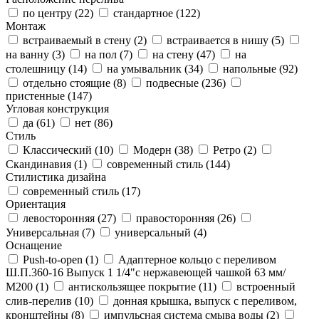
по центру (
22
)
стандартное (
122
)
Монтаж
встраиваемый в стену (
2
)
встраивается в нишу (
5
)
на ванну (
3
)
на пол (
7
)
на стену (
47
)
на
столешницу (
14
)
на умывальник (
34
)
напольные (
92
)
отдельно стоящие (
8
)
подвесные (
236
)
пристенные (
147
)
Угловая конструкция
да (
61
)
нет (
86
)
Стиль
Классический (
10
)
Модерн (
38
)
Ретро (
2
)
Скандинавия (
1
)
современный стиль (
144
)
Стилистика дизайна
современный стиль (
17
)
Ориентация
левосторонняя (
27
)
правосторонняя (
26
)
Универсальная (
7
)
универсальный (
4
)
Оснащение
Push-to-open (
1
)
Адаптерное кольцо с переливом
Ш.П.360-16 Выпуск 1 1/4"с нержавеющей чашкой 63 мм/
М200 (
1
)
антискользящее покрытие (
11
)
встроенный
слив-перелив (
10
)
донная крышка, выпуск с переливом,
кронштейны (
8
)
импульсная система смыва воды (
2
)