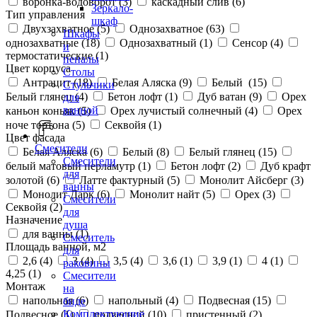
воронка-водоворот (
3
)
каскадный слив (
6
)
Зеркало-
Тип управления
шкаф
Двухзахватное (
5
)
Однозахватное (
63
)
Шкафы
однозахватные (
18
)
Однозахватный (
1
)
Сенсор (
4
)
и
термостатические (
1
)
пеналы
Цвет корпуса
Столы
Антрацит (
18
)
Белая Аляска (
9
)
Белый (
15
)
Стульчики
Белый глянец (
4
)
Бетон лофт (
1
)
Дуб ватан (
9
)
Орех
для
ванной
каньон коньяк (
5
)
Орех лучистый солнечный (
4
)
Орех
ноче тортона (
5
)
Секвойя (
1
)
Цвет фасада
Смесители
Белая Аляска (
6
)
Белый (
8
)
Белый глянец (
15
)
Смесители
белый матовый перламутр (
1
)
Бетон лофт (
2
)
Дуб крафт
для
золотой (
6
)
Латте фактурный (
5
)
Монолит Айсберг (
3
)
ванны
Монолит Дарк (
6
)
Монолит найт (
5
)
Орех (
3
)
Смесители
Секвойя (
2
)
для
Назначение
душа
для ванны (
1
)
Смеситель
Площадь ванной, м2
для
2,6 (
4
)
3 (
4
)
3,5 (
4
)
3,6 (
1
)
3,9 (
1
)
4 (
1
)
раковины
4,25 (
1
)
Смесители
Монтаж
на
напольная (
6
)
напольный (
4
)
Подвесная (
15
)
биде
Комплектующие
Подвесное (
1
)
подвесной (
10
)
пристенный (
2
)