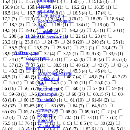
унитазы
15,4 (
1
)
15,5 (
4
)
15,9 (
5
)
150 (
1
)
151,6 (
3
)
Умные
156,9 (
3
)
159,1 (
1
)
16 (
1
)
16,2 (
2
)
16,35 (
1
)
унитазы
16,5 (
14
)
16,7 (
4
)
16,8 (
1
)
16.5 (
4
)
17 (
4
)
Инсталляции
17,2 (
3
)
17,9 (
7
)
170 (
4
)
176 (
1
)
18 (
8
)
18,6 (
4
)
Комплектующие
18,7 (
2
)
18,9 (
3
)
180 (
1
)
184 (
1
)
19 (
4
)
для
19,5 (
4
)
190 (
7
)
198 (
2
)
198,2 (
2
)
2,3 (
1
)
20 (
1
)
санфаянса
200 (
1
)
21,3 (
1
)
21,7 (
1
)
22 (
2
)
23 (
4
)
Полотенцесушители
23,2 (
1
)
23,6 (
1
)
24 (
5
)
24,6 (
20
)
240 (
5
)
25 (
1
)
25,5 (
20
)
25,9 (
2
)
25.5 (
1
)
27,2 (
2
)
28,4 (
3
)
Аксессуары
28,9 (
2
)
30 (
4
)
32 (
4
)
32,5 (
1
)
32,9 (
3
)
33,6 (
1
)
Аксессуары
34 (
1
)
34,5 (
1
)
35 (
1
)
35,5 (
9
)
36 (
2
)
36,5 (
3
)
для
37 (
12
)
37,5 (
1
)
38,5 (
1
)
40 (
23
)
42 (
7
)
43 (
1
)
ванной
43,2 (
2
)
44 (
11
)
45 (
2
)
45,3 (
4
)
46 (
4
)
Бумагодержатели
46,5 (
1
)
48 (
5
)
48,1 (
1
)
48,7 (
4
)
48,8 (
5
)
48.7 (
2
)
Держатели
5,5 (
1
)
50 (
30
)
54,5 (
1
)
55 (
11
)
55,0 (
1
)
для
56 (
16
)
56,5 (
78
)
56.5 (
8
)
560 (
1
)
57 (
8
)
59 (
9
)
полотенец
Дозаторы,
59-60 (
1
)
6 (
2
)
6,9 (
2
)
60 (
37
)
60,15 (
7
)
60-
стаканы
63 (
14
)
60.15 (
3
)
600 (
1
)
61 (
10
)
61-64 (
2
)
и
62 (
32
)
62-65 (
19
)
63 (
55
)
64 (
7
)
64,5 (
1
)
держатели
65 (
35
)
65,2 (
2
)
67 (
2
)
68 (
6
)
69,6 (
1
)
7 (
3
)
Ершики
7,2 (
3
)
7,5 (
1
)
70 (
10
)
70.5 (
1
)
73 (
1
)
75 (
4
)
Крючки
75,5 (
1
)
76 (
1
)
77 (
2
)
8 (
3
)
8,5 (
4
)
80 (
22
)
Мыльницы
81 (
4
)
81,5 (
1
)
82 (
8
)
83,6 (
7
)
83,61 (
1
)
84,5 (
1
)