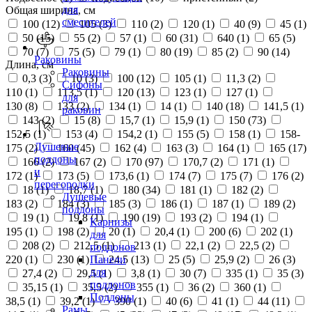
для
Общая ширина, см
смесителей
100 (
12
)
105 (
3
)
110 (
2
)
120 (
1
)
40 (
9
)
45 (
1
)
50 (
15
)
55 (
2
)
57 (
1
)
60 (
31
)
640 (
1
)
65 (
5
)
70 (
7
)
75 (
5
)
79 (
1
)
80 (
19
)
85 (
2
)
90 (
14
)
Раковины
Длина, см
Раковины
0,3 (
3
)
10 (
3
)
100 (
12
)
105 (
1
)
11,3 (
2
)
Сифоны
110 (
1
)
113,5 (
1
)
120 (
13
)
123 (
1
)
127 (
1
)
для
130 (
8
)
133 (
2
)
134 (
1
)
14 (
1
)
140 (
18
)
141,5 (
1
)
раковин
143 (
2
)
15 (
8
)
15,7 (
1
)
15,9 (
1
)
150 (
73
)
152,5 (
1
)
153 (
4
)
154,2 (
1
)
155 (
5
)
158 (
1
)
158-
Душевые
175 (
2
)
160 (
45
)
162 (
4
)
163 (
3
)
164 (
1
)
165 (
17
)
поддоны
166 (
2
)
167 (
2
)
170 (
97
)
170,7 (
2
)
171 (
1
)
и
172 (
1
)
173 (
5
)
173,6 (
1
)
174 (
7
)
175 (
7
)
176 (
2
)
перегородки
18 (
1
)
18,7 (
1
)
180 (
34
)
181 (
1
)
182 (
2
)
Душевые
183 (
2
)
184 (
3
)
185 (
3
)
186 (
1
)
187 (
1
)
189 (
2
)
поддоны
19 (
1
)
19,8 (
1
)
190 (
19
)
193 (
2
)
194 (
1
)
Карнизы
195 (
1
)
198 (
2
)
20 (
1
)
20,4 (
1
)
200 (
6
)
202 (
1
)
для
208 (
2
)
212,5 (
1
)
213 (
1
)
22,1 (
2
)
22,5 (
2
)
поддонов
220 (
1
)
230 (
1
)
24,5 (
13
)
25 (
5
)
25,9 (
2
)
26 (
3
)
Панели
для
27,4 (
2
)
29,5 (
1
)
3,8 (
1
)
30 (
7
)
335 (
1
)
35 (
3
)
поддонов
35,15 (
1
)
35,5 (
2
)
355 (
1
)
36 (
2
)
360 (
1
)
Поддоны
38,5 (
1
)
39,2 (
1
)
390 (
1
)
40 (
6
)
41 (
1
)
44 (
11
)
Рамы