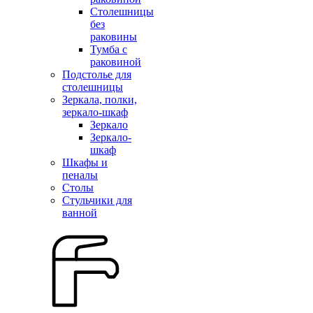
Столешницы
без
раковины
Тумба с
раковиной
Подстолье для
столешницы
Зеркала, полки,
зеркало-шкаф
Зеркало
Зеркало-
шкаф
Шкафы и
пеналы
Столы
Стульчики для
ванной