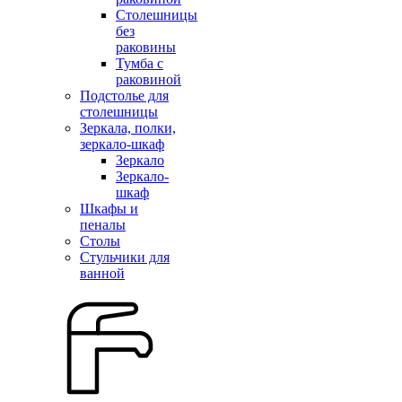
Столешницы
без
раковины
Тумба с
раковиной
Подстолье для
столешницы
Зеркала, полки,
зеркало-шкаф
Зеркало
Зеркало-
шкаф
Шкафы и
пеналы
Столы
Стульчики для
ванной