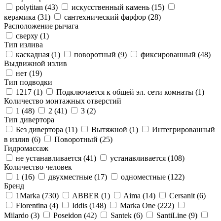
polytitan (
43
)
искусственный камень (
15
)
керамика (
31
)
сантехнический фарфор (
28
)
Расположение рычага
сверху (
1
)
Тип излива
каскадная (
1
)
поворотный (
9
)
фиксированный (
48
)
Выдвижной излив
нет (
19
)
Тип подводки
1217 (
1
)
Подключается к общей эл. сети комнаты (
1
)
Количество монтажных отверстий
1 (
48
)
2 (
41
)
3 (
2
)
Тип дивертора
Без дивертора (
11
)
Вытяжной (
1
)
Интегрированный
в излив (
6
)
Поворотный (
25
)
Гидромассаж
не устанавливается (
41
)
устанавливается (
108
)
Количество человек
1 (
16
)
двухместные (
17
)
одноместные (
122
)
Бренд
1Marka (
730
)
ABBER (
1
)
Aima (
14
)
Cersanit (
6
)
Florentina (
4
)
Iddis (
148
)
Marka One (
222
)
Milardo (
3
)
Poseidon (
42
)
Santek (
6
)
SantiLine (
9
)