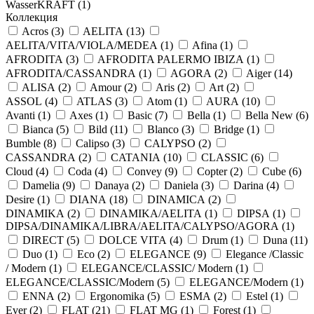
WasserKRAFT (
1
)
Коллекция
Acros (
3
)
AELITA (
13
)
AELITA/VITA/VIOLA/MEDEA (
1
)
Afina (
1
)
AFRODITA (
3
)
AFRODITA PALERMO IBIZA (
1
)
AFRODITA/CASSANDRA (
1
)
AGORA (
2
)
Aiger (
14
)
ALISA (
2
)
Amour (
2
)
Aris (
2
)
Art (
2
)
ASSOL (
4
)
ATLAS (
3
)
Atom (
1
)
AURA (
10
)
Avanti (
1
)
Axes (
1
)
Basic (
7
)
Bella (
1
)
Bella New (
6
)
Bianca (
5
)
Bild (
11
)
Blanco (
3
)
Bridge (
1
)
Bumble (
8
)
Calipso (
3
)
CALYPSO (
2
)
CASSANDRA (
2
)
CATANIA (
10
)
CLASSIC (
6
)
Cloud (
4
)
Coda (
4
)
Convey (
9
)
Copter (
2
)
Cube (
6
)
Damelia (
9
)
Danaya (
2
)
Daniela (
3
)
Darina (
4
)
Desire (
1
)
DIANA (
18
)
DINAMICA (
2
)
DINAMIKA (
2
)
DINAMIKA/AELITA (
1
)
DIPSA (
1
)
DIPSA/DINAMIKA/LIBRA/AELITA/CALYPSO/AGORA (
1
)
DIRECT (
5
)
DOLCE VITA (
4
)
Drum (
1
)
Duna (
11
)
Duo (
1
)
Eco (
2
)
ELEGANCE (
9
)
Elegance /Classic
/ Modern (
1
)
ELEGANCE/CLASSIC/ Modern (
1
)
ELEGANCE/CLASSIC/Modern (
5
)
ELEGANCE/Modern (
1
)
ENNA (
2
)
Ergonomika (
5
)
ESMA (
2
)
Estel (
1
)
Ever (
2
)
FLAT (
21
)
FLAT MG (
1
)
Forest (
1
)