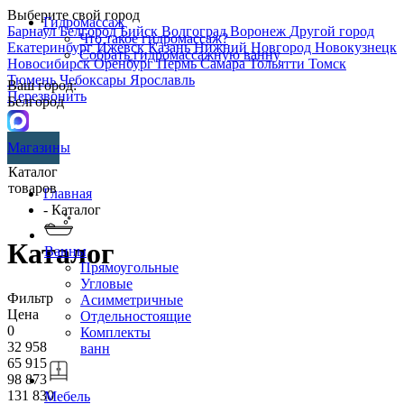
Выберите свой город
Гидромассаж
Барнаул
Белгород
Бийск
Волгоград
Воронеж
Другой город
Что такое гидромассаж?
Екатеринбург
Ижевск
Казань
Нижний Новгород
Новокузнецк
Собрать гидромассажную ванну
Новосибирск
Оренбург
Пермь
Самара
Тольятти
Томск
Тюмень
Чебоксары
Ярославль
Ваш город:
Перезвонить
Белгород
Магазины
Каталог
товаров
Главная
- Каталог
Каталог
Ванны
Прямоугольные
Угловые
Фильтр
Асимметричные
Цена
Отдельностоящие
0
Комплекты
32 958
ванн
65 915
98 873
131 830
Мебель