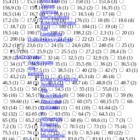
унитазы
15,4 (
1
)
15,5 (
4
)
15,9 (
5
)
150 (
1
)
151,6 (
3
)
Умные
156,9 (
3
)
159,1 (
1
)
16 (
1
)
16,2 (
2
)
16,35 (
1
)
унитазы
16,5 (
14
)
16,7 (
4
)
16,8 (
1
)
16.5 (
4
)
17 (
4
)
Инсталляции
17,2 (
3
)
17,9 (
7
)
170 (
4
)
176 (
1
)
18 (
8
)
18,6 (
4
)
Комплектующие
18,7 (
2
)
18,9 (
3
)
180 (
1
)
184 (
1
)
19 (
4
)
для
19,5 (
4
)
190 (
7
)
198 (
2
)
198,2 (
2
)
2,3 (
1
)
20 (
1
)
санфаянса
200 (
1
)
21,3 (
1
)
21,7 (
1
)
22 (
2
)
23 (
4
)
Полотенцесушители
23,2 (
1
)
23,6 (
1
)
24 (
5
)
24,6 (
20
)
240 (
5
)
25 (
1
)
25,5 (
20
)
25,9 (
2
)
25.5 (
1
)
27,2 (
2
)
28,4 (
3
)
Аксессуары
28,9 (
2
)
30 (
4
)
32 (
4
)
32,5 (
1
)
32,9 (
3
)
33,6 (
1
)
Аксессуары
34 (
1
)
34,5 (
1
)
35 (
1
)
35,5 (
9
)
36 (
2
)
36,5 (
3
)
для
37 (
12
)
37,5 (
1
)
38,5 (
1
)
40 (
23
)
42 (
7
)
43 (
1
)
ванной
43,2 (
2
)
44 (
11
)
45 (
2
)
45,3 (
4
)
46 (
4
)
Бумагодержатели
46,5 (
1
)
48 (
5
)
48,1 (
1
)
48,7 (
4
)
48,8 (
5
)
48.7 (
2
)
Держатели
5,5 (
1
)
50 (
30
)
54,5 (
1
)
55 (
11
)
55,0 (
1
)
для
56 (
16
)
56,5 (
78
)
56.5 (
8
)
560 (
1
)
57 (
8
)
59 (
9
)
полотенец
Дозаторы,
59-60 (
1
)
6 (
2
)
6,9 (
2
)
60 (
37
)
60,15 (
7
)
60-
стаканы
63 (
14
)
60.15 (
3
)
600 (
1
)
61 (
10
)
61-64 (
2
)
и
62 (
32
)
62-65 (
19
)
63 (
55
)
64 (
7
)
64,5 (
1
)
держатели
65 (
35
)
65,2 (
2
)
67 (
2
)
68 (
6
)
69,6 (
1
)
7 (
3
)
Ершики
7,2 (
3
)
7,5 (
1
)
70 (
10
)
70.5 (
1
)
73 (
1
)
75 (
4
)
Крючки
75,5 (
1
)
76 (
1
)
77 (
2
)
8 (
3
)
8,5 (
4
)
80 (
22
)
Мыльницы
81 (
4
)
81,5 (
1
)
82 (
8
)
83,6 (
7
)
83,61 (
1
)
84,5 (
1
)