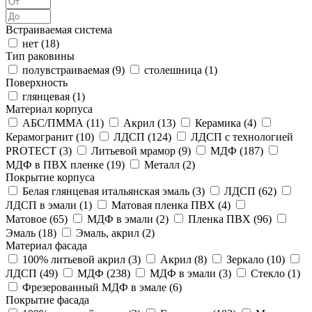
Встраиваемая система
нет (
18
)
Тип раковины
полувстраиваемая (
9
)
столешница (
1
)
Поверхность
глянцевая (
1
)
Материал корпуса
АБС/ПММА (
11
)
Акрил (
13
)
Керамика (
4
)
Керамогранит (
10
)
ЛДСП (
124
)
ЛДСП с технологией
PROTECT (
3
)
Литьевой мрамор (
9
)
МДФ (
187
)
МДФ в ПВХ пленке (
19
)
Металл (
2
)
Покрытие корпуса
Белая глянцевая итальянская эмаль (
3
)
ЛДСП (
62
)
ЛДСП в эмали (
1
)
Матовая пленка ПВХ (
4
)
Матовое (
65
)
МДФ в эмали (
2
)
Пленка ПВХ (
96
)
Эмаль (
18
)
Эмаль, акрил (
2
)
Материал фасада
100% литьевой акрил (
3
)
Акрил (
8
)
Зеркало (
10
)
ЛДСП (
49
)
МДФ (
238
)
МДФ в эмали (
3
)
Стекло (
1
)
Фрезерованный МДФ в эмале (
6
)
Покрытие фасада