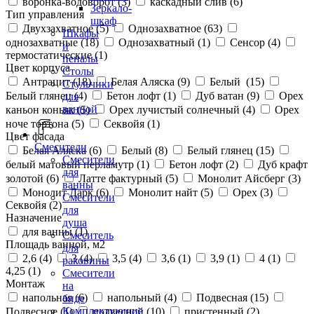
воронка-водоворот (
3
)
каскадный слив (
6
)
Зеркало-
Тип управления
шкаф
Двухзахватное (
5
)
Однозахватное (
63
)
Шкафы
однозахватные (
18
)
Однозахватный (
1
)
Сенсор (
4
)
и
термостатические (
1
)
пеналы
Цвет корпуса
Столы
Антрацит (
18
)
Белая Аляска (
9
)
Белый (
15
)
Стульчики
Белый глянец (
4
)
Бетон лофт (
1
)
Дуб ватан (
9
)
Орех
для
ванной
каньон коньяк (
5
)
Орех лучистый солнечный (
4
)
Орех
ноче тортона (
5
)
Секвойя (
1
)
Цвет фасада
Смесители
Белая Аляска (
6
)
Белый (
8
)
Белый глянец (
15
)
Смесители
белый матовый перламутр (
1
)
Бетон лофт (
2
)
Дуб крафт
для
золотой (
6
)
Латте фактурный (
5
)
Монолит Айсберг (
3
)
ванны
Монолит Дарк (
6
)
Монолит найт (
5
)
Орех (
3
)
Смесители
Секвойя (
2
)
для
Назначение
душа
для ванны (
1
)
Смеситель
Площадь ванной, м2
для
2,6 (
4
)
3 (
4
)
3,5 (
4
)
3,6 (
1
)
3,9 (
1
)
4 (
1
)
раковины
4,25 (
1
)
Смесители
Монтаж
на
напольная (
6
)
напольный (
4
)
Подвесная (
15
)
биде
Комплектующие
Подвесное (
1
)
подвесной (
10
)
пристенный (
2
)