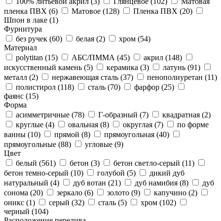
100% литьевой акрил (
3
)
Глянцевое (
102
)
Матовая
пленка ПВХ (
6
)
Матовое (
128
)
Пленка ПВХ (
20
)
Шпон в лаке (
1
)
Фурнитура
без ручек (
60
)
белая (
2
)
хром (
54
)
Материал
polytitan (
15
)
АБС/ПММА (
45
)
акрил (
148
)
искусственный камень (
5
)
керамика (
3
)
латунь (
91
)
металл (
2
)
нержавеющая сталь (
37
)
пенополиуретан (
11
)
полистирол (
118
)
сталь (
70
)
фарфор (
25
)
фаянс (
15
)
Форма
асимметричные (
78
)
Г-образный (
7
)
квадратная (
2
)
круглые (
4
)
овальная (
8
)
округлая (
7
)
по форме
ванны (
10
)
прямой (
8
)
прямоугольная (
40
)
прямоугольные (
88
)
угловые (
9
)
Цвет
белый (
561
)
бетон (
3
)
бетон светло-серый (
11
)
бетон темно-серый (
10
)
голубой (
5
)
дикий дуб
натуральный (
4
)
дуб вотан (
21
)
дуб намибия (
8
)
дуб
сонома (
20
)
зеркало (
6
)
золото (
9
)
капучино (
2
)
оникс (
1
)
серый (
32
)
сталь (
5
)
хром (
102
)
черный (
104
)
Расположение перелива