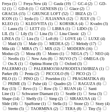
Freya (
1
)
Freya New (
4
)
Gaula (
19
)
GC-4 (
2
)
GD-
12 (
1
)
GD-8 (
1
)
GENESIS (
1
)
Glace (
2
)
GRACIA (
15
)
GRUNGE LOFT (
52
)
IBIZA (
2
)
ICON (
1
)
Iryda (
1
)
JULIANNA (
12
)
JULY (
3
)
KLEO (
1
)
KLEO/VITA (
1
)
KORSIKA (
4
)
Kvadro (
3
)
Laura (
5
)
LETT (
1
)
LIBRA (
1
)
LIDO (
3
)
LIL (
5
)
Lily (
5
)
Lina (
5
)
Lina Classic (
2
)
LINEA (
5
)
Lira (
5
)
Loft (
6
)
LOVE (
4
)
LUXE (
4
)
Maid (
3
)
Male (
1
)
MEDEA (
2
)
Melody (
17
)
Mila (
4
)
MIRA (
7
)
MIX (
12
)
MODERN (
16
)
Moduo (
2
)
Mona (
8
)
Monro (
1
)
NEGA (
7
)
NEO (
4
)
Neofix (
1
)
New Aris (
8
)
NUVO (
7
)
OMEGA (
3
)
On-X (
1
)
Optima Home (
3
)
Oxford (
3
)
PALERMO (
1
)
PALERMO150/AFRODITA150/IBIZA (
1
)
Parker (
8
)
Penta (
2
)
PICCOLO (
9
)
PICO (
2
)
PILO (
1
)
PINO (
2
)
Poseidon (
1
)
PRAGMATIKA (
6
)
PRIME (
3
)
Pulse (
4
)
Quadro (
2
)
RAGUZA (
6
)
Ray (
13
)
Revo (
1
)
Row (
3
)
RUAN (
4
)
Santi
Line (
1
)
Schwarzer Diamant (
1
)
Seattle (
1
)
Sena (
3
)
Shape (
14
)
Shelfy (
1
)
Simp (
2
)
SIRAKUSA (
4
)
Slide (
18
)
SpaHome (
1
)
Stella (
1
)
Stone (
2
)
Story (
4
)
Stretto (
5
)
TAORMINA (
2
)
TERA (
8
)
Tiny (
5
)