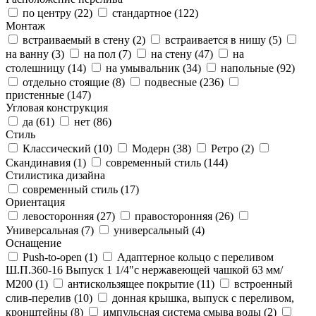
по центру (
22
)
стандартное (
122
)
Монтаж
встраиваемый в стену (
2
)
встраивается в нишу (
5
)
на ванну (
3
)
на пол (
7
)
на стену (
47
)
на
столешницу (
14
)
на умывальник (
34
)
напольные (
92
)
отдельно стоящие (
8
)
подвесные (
236
)
пристенные (
147
)
Угловая конструкция
да (
61
)
нет (
86
)
Стиль
Классический (
10
)
Модерн (
38
)
Ретро (
2
)
Скандинавия (
1
)
современный стиль (
144
)
Стилистика дизайна
современный стиль (
17
)
Ориентация
левосторонняя (
27
)
правосторонняя (
26
)
Универсальная (
7
)
универсальный (
4
)
Оснащение
Push-to-open (
1
)
Адаптерное кольцо с переливом
Ш.П.360-16 Выпуск 1 1/4"с нержавеющей чашкой 63 мм/
М200 (
1
)
антискользящее покрытие (
11
)
встроенный
слив-перелив (
10
)
донная крышка, выпуск с переливом,
кронштейны (
8
)
импульсная система смыва воды (
2
)