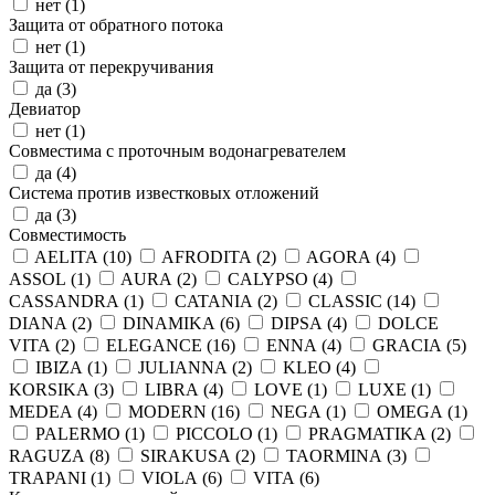
нет (
1
)
Защита от обратного потока
нет (
1
)
Защита от перекручивания
да (
3
)
Девиатор
нет (
1
)
Совместима с проточным водонагревателем
да (
4
)
Система против известковых отложений
да (
3
)
Совместимость
AELITA (
10
)
AFRODITA (
2
)
AGORA (
4
)
ASSOL (
1
)
AURA (
2
)
CALYPSO (
4
)
CASSANDRA (
1
)
CATANIA (
2
)
CLASSIC (
14
)
DIANA (
2
)
DINAMIKA (
6
)
DIPSA (
4
)
DOLCE
VITA (
2
)
ELEGANCE (
16
)
ENNA (
4
)
GRACIA (
5
)
IBIZA (
1
)
JULIANNA (
2
)
KLEO (
4
)
KORSIKA (
3
)
LIBRA (
4
)
LOVE (
1
)
LUXE (
1
)
MEDEA (
4
)
MODERN (
16
)
NEGA (
1
)
OMEGA (
1
)
PALERMO (
1
)
PICCOLO (
1
)
PRAGMATIKA (
2
)
RAGUZA (
8
)
SIRAKUSA (
2
)
TAORMINA (
3
)
TRAPANI (
1
)
VIOLA (
6
)
VITA (
6
)