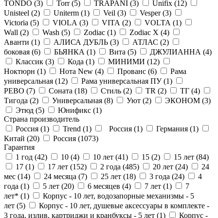
TONDO (
3
)
Torr (
5
)
TRAPANI (
3
)
Unifix (
12
)
Unisteel (
2
)
Uniterm (
1
)
Veil (
3
)
Vesper (
3
)
Victoria (
5
)
VIOLA (
3
)
VITA (
2
)
VOLTA (
1
)
Wall (
2
)
Wash (
5
)
Zodiac (
1
)
Zodiac X (
4
)
Аванти (
1
)
АЛИСА ДУБЛЬ (
3
)
АТЛАС (
2
)
боковая (
6
)
БЬЯНКА (
1
)
Вита (
5
)
ДЖУЛИАННА (
4
)
Классик (
3
)
Кода (
1
)
МИНИМИ (
12
)
Ноктюрн (
1
)
Нота New (
4
)
Прованс (
6
)
Рама
универсальная (
12
)
Рама универсальная ПУ (
1
)
РЕВО (
7
)
Соната (
18
)
Стиль (
2
)
ТR (
2
)
ТГ (
4
)
Тигода (
2
)
Универсальная (
8
)
Уют (
2
)
ЭКОНОМ (
3
)
Этюд (
5
)
Юнификс (
1
)
Страна производитель
Россия (
1
)
Trend (
1
)
Россия (
1
)
Германия (
1
)
Китай (
20
)
Россия (
1073
)
Гарантия
1 год (
42
)
10 (
4
)
10 лет (
41
)
15 (
2
)
15 лет (
84
)
17 (
1
)
17 лет (
152
)
2 года (
485
)
20 лет (
24
)
24
мес (
14
)
24 месяца (
7
)
25 лет (
18
)
3 года (
24
)
4
года (
1
)
5 лет (
20
)
6 месяцев (
4
)
7 лет (
1
)
7
лет* (
1
)
Корпус - 10 лет, водозапорные механизмы - 5
лет (
5
)
Корпус - 10 лет, душевые аксессуары в комплекте -
3 года, излив, картриджи и кранбуксы - 5 лет (
1
)
Корпус -