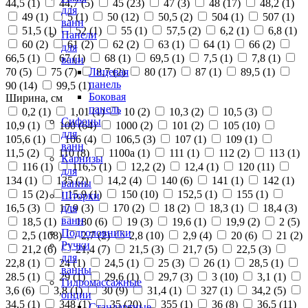
44,5 (
1
)
44,7 (
5
)
45 (
23
)
47 (
3
)
48 (
17
)
48,2 (
1
)
для
49 (
1
)
5 (
1
)
50 (
12
)
50,5 (
2
)
504 (
1
)
507 (
1
)
ванн
51,5 (
1
)
52 (
1
)
55 (
1
)
57,5 (
2
)
6,2 (
1
)
6,8 (
1
)
Панели
60 (
2
)
61 (
2
)
62 (
2
)
63 (
1
)
64 (
1
)
66 (
2
)
для
66,5 (
1
)
67 (
1
)
68 (
1
)
69,5 (
1
)
7,5 (
1
)
7,8 (
1
)
ванн
70 (
5
)
75 (
7
)
8,7 (
2
)
80 (
17
)
87 (
1
)
89,5 (
1
)
Лицевая
панель
90 (
14
)
99,5 (
1
)
Боковая
Ширина, см
панель
0,2 (
1
)
1,01 (
1
)
10 (
2
)
10,3 (
2
)
10,5 (
3
)
Сифоны
10,9 (
1
)
100 (
64
)
1000 (
2
)
101 (
2
)
105 (
10
)
для
105,6 (
1
)
106 (
4
)
106,5 (
3
)
107 (
1
)
109 (
1
)
ванн
11,5 (
2
)
110 (
8
)
1100а (
1
)
111 (
1
)
112 (
2
)
113 (
1
)
Карнизы
116 (
1
)
116,5 (
1
)
12,2 (
2
)
12,4 (
1
)
120 (
11
)
для
134 (
1
)
135 (
2
)
14,2 (
4
)
140 (
6
)
141 (
1
)
142 (
1
)
ванны
15 (
2
)
15,9 (
1
)
150 (
10
)
152,5 (
1
)
155 (
1
)
Шторки
16,5 (
3
)
17,9 (
3
)
170 (
2
)
18 (
2
)
18,3 (
1
)
18,4 (
3
)
для
ванн
18,5 (
1
)
180 (
6
)
19 (
3
)
19,6 (
1
)
19,9 (
2
)
2 (
5
)
Подголовники
2,5 (
108
)
2,7 (
2
)
2,8 (
10
)
2,9 (
4
)
20 (
6
)
21 (
2
)
Ручки
21,2 (
6
)
21,4 (
7
)
21,5 (
3
)
21,7 (
5
)
22,5 (
3
)
для
22,8 (
1
)
24 (
1
)
24,5 (
1
)
25 (
3
)
26 (
1
)
28,5 (
1
)
ванны
28.5 (
1
)
29 (
1
)
29,6 (
1
)
29,7 (
3
)
3 (
10
)
3,1 (
1
)
Гидромассажные
3,6 (
6
)
3,8 (
1
)
30 (
9
)
31,4 (
1
)
327 (
1
)
34,2 (
5
)
опции
34,5 (
1
)
348 (
1
)
35 (
20
)
355 (
1
)
36 (
8
)
36,5 (
11
)
Стандартные