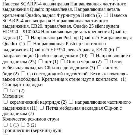
Навеска SCARPI-4 левая/правая Направляющая частичного
выдвижения Quadro правая/левая, Направляющая деталь
крепления Quadro, задняя Фурнитура Hettich (
5
)
Навеска
SCARPI-4 левая/правая Направляющая частичного
выдвижения, ЕВ20, правая/левая, Quadro 25 silent system
HD/350 – 9105624 Направляющая деталь крепления Quadro,
задняя (
1
)
Направляющая Push up Quadro25 Направляющая
Quadro (
1
)
Направляющая Push up частичного
выдвижения Quadro25 НР/350 ,левая/правая, ЕВ20 (
6
)
направляющие Quadro с доводчиком (
10
)
Направляющие с
доводчиком (
25
)
нет (
1
)
Опора чёрная (
2
)
Петля
мебельная вкладная Clip-on с доводчиком (
3
)
система
биде (
2
)
Со светодиодной подсветкой. Без выключателя -
выход свободный. Крепления к стене идут в комплекте. (
1
)
Стандарт подводки
1/2" (
2
)
Механизм
керамический картридж (
2
)
направляющие частичного
выдвижения (
11
)
Петля мебельная накладная Clip-on с
доводчиком (
7
)
Количество режимов струи
1 (
1
)
3 (
2
)
Тропический (верхний) душ