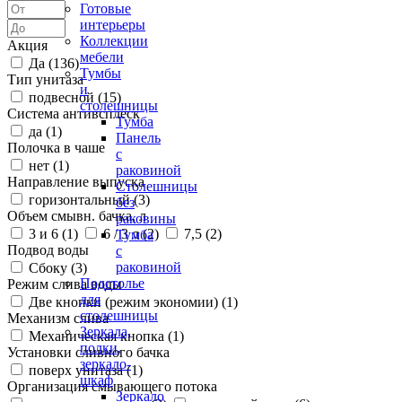
Готовые
интерьеры
Коллекции
Акция
мебели
Да (
136
)
Тумбы
Тип унитаза
и
подвесной (
15
)
столешницы
Система антивсплеск
Тумба
да (
1
)
Панель
Полочка в чаше
с
нет (
1
)
раковиной
Направление выпуска
Столешницы
горизонтальный (
3
)
без
Объем смывн. бачка, л
раковины
3 и 6 (
1
)
6 / 3 л (
2
)
7,5 (
2
)
Тумба
Подвод воды
с
раковиной
Сбоку (
3
)
Подстолье
Режим слива воды
для
Две кнопки (режим экономии) (
1
)
столешницы
Механизм слива
Зеркала,
Механическая кнопка (
1
)
полки,
Установки сливного бачка
зеркало-
поверх унитаза (
1
)
шкаф
Организация смывающего потока
Зеркало