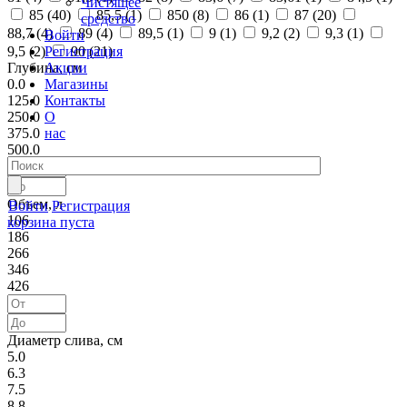
Чистящее
85 (
40
)
85,5 (
1
)
850 (
8
)
86 (
1
)
87 (
20
)
средство
88,7 (
4
)
89 (
4
)
89,5 (
1
)
9 (
1
)
9,2 (
2
)
9,3 (
1
)
Войти
Регистрация
9,5 (
2
)
90 (
21
)
Акции
Глубина, см
Магазины
0.0
Контакты
125.0
О
250.0
нас
375.0
500.0
Объем, л
Войти
Регистрация
106
корзина пуста
186
266
346
426
Диаметр слива, см
5.0
6.3
7.5
8.8