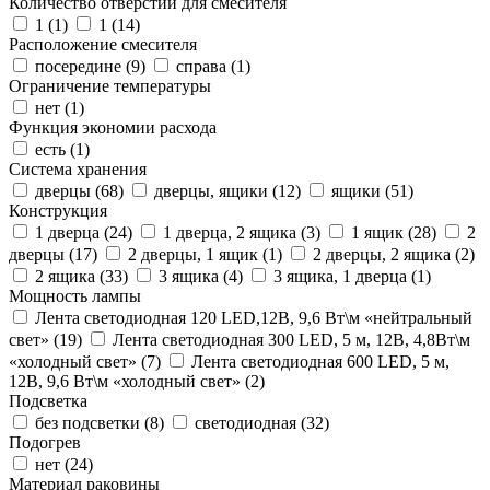
Количество отверстий для смесителя
1 (
1
)
1 (
14
)
Расположение смесителя
посередине (
9
)
справа (
1
)
Ограничение температуры
нет (
1
)
Функция экономии расхода
есть (
1
)
Система хранения
дверцы (
68
)
дверцы, ящики (
12
)
ящики (
51
)
Конструкция
1 дверца (
24
)
1 дверца, 2 ящика (
3
)
1 ящик (
28
)
2
дверцы (
17
)
2 дверцы, 1 ящик (
1
)
2 дверцы, 2 ящика (
2
)
2 ящика (
33
)
3 ящика (
4
)
3 ящика, 1 дверца (
1
)
Мощность лампы
Лента светодиодная 120 LED,12В, 9,6 Вт\м «нейтральный
свет» (
19
)
Лента светодиодная 300 LED, 5 м, 12В, 4,8Вт\м
«холодный свет» (
7
)
Лента светодиодная 600 LED, 5 м,
12В, 9,6 Вт\м «холодный свет» (
2
)
Подсветка
без подсветки (
8
)
светодиодная (
32
)
Подогрев
нет (
24
)
Материал раковины