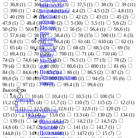
36,8 (
1
)
360 (
1
)
37 (
3
)
37,5 (
1
)
38 (
3
)
39 (
11
)
комплекты
390 (
1
)
4 (
2
)
4,2 (
1
)
4,4 (
2
)
4,5 (
12
)
4,8 (
11
)
гидромассажа
Массаж
40 (
19
)
41 (
2
)
410 (
1
)
42 (
2
)
43 (
1
)
45 (
2
)
общий
47,9 (
1
)
48,4 (
1
)
49 (
2
)
5 (
30
)
5,5 (
1
)
5,6 (
2
)
Массаж
50 (
25
)
50,6 (
1
)
55 (
3
)
56 (
5
)
56,4 (
1
)
56,6 (
1
)
тела
57,6 (
4
)
58 (
4
)
58,4 (
1
)
59 (
15
)
590 (
1
)
6 (
3
)
Массаж
6,8 (
1
)
60 (
94
)
60,4 (
4
)
61 (
4
)
610 (
4
)
62 (
1
)
спины
65 (
4
)
66 (
10
)
67 (
2
)
68 (
2
)
68,5 (
3
)
69 (
5
)
Массаж
69,4 (
1
)
70 (
120
)
700 (
1
)
71 (
4
)
710 (
4
)
шиацу
74 (
2
)
74,6 (
4
)
75 (
62
)
76,5 (
1
)
77 (
3
)
78 (
2
)
Массаж
79 (
4
)
8,9 (
1
)
80 (
80
)
80,6 (
1
)
800 (
1
)
81 (
6
)
ног
Подсветка
84 (
3
)
84,6 (
1
)
85 (
3
)
86 (
1
)
86,5 (
2
)
87 (
2
)
Дополнительные
89,6 (
5
)
90 (
49
)
900 (
1
)
93 (
1
)
94 (
5
)
95 (
6
)
опции
96 (
1
)
97 (
1
)
99 (
3
)
99,4 (
3
)
99,6 (
1
)
Высота, см
1,6 (
2
)
10 (
4
)
10,4 (
1
)
10,5 (
1
)
100 (
5
)
Унитазы
11,2 (
2
)
11,5 (
4
)
11,7 (
1
)
110 (
7
)
115 (
2
)
12 (
11
)
и
12,1 (
1
)
12,5 (
9
)
12,6 (
1
)
12,9 (
1
)
120 (
2
)
полотенцесушители
125 (
1
)
13,5 (
4
)
13,6 (
5
)
13.3 (
4
)
130 (
2
)
134 (
1
)
Унитазы
139 (
1
)
14 (
1
)
14,1 (
2
)
14,2 (
1
)
14,3 (
2
)
Напольные
14,6 (
4
)
14,7 (
2
)
140 (
2
)
141 (
1
)
141,7 (
1
)
унитазы
Подвесные
144,8 (
1
)
145 (
1
)
1468 (
1
)
1472 (
1
)
15 (
7
)