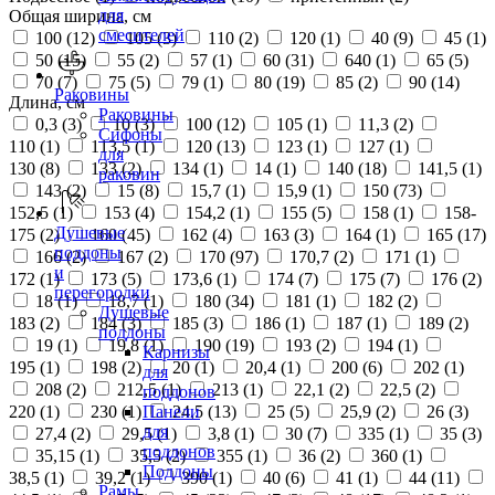
для
Общая ширина, см
смесителей
100 (
12
)
105 (
3
)
110 (
2
)
120 (
1
)
40 (
9
)
45 (
1
)
50 (
15
)
55 (
2
)
57 (
1
)
60 (
31
)
640 (
1
)
65 (
5
)
70 (
7
)
75 (
5
)
79 (
1
)
80 (
19
)
85 (
2
)
90 (
14
)
Раковины
Длина, см
Раковины
0,3 (
3
)
10 (
3
)
100 (
12
)
105 (
1
)
11,3 (
2
)
Сифоны
110 (
1
)
113,5 (
1
)
120 (
13
)
123 (
1
)
127 (
1
)
для
130 (
8
)
133 (
2
)
134 (
1
)
14 (
1
)
140 (
18
)
141,5 (
1
)
раковин
143 (
2
)
15 (
8
)
15,7 (
1
)
15,9 (
1
)
150 (
73
)
152,5 (
1
)
153 (
4
)
154,2 (
1
)
155 (
5
)
158 (
1
)
158-
Душевые
175 (
2
)
160 (
45
)
162 (
4
)
163 (
3
)
164 (
1
)
165 (
17
)
поддоны
166 (
2
)
167 (
2
)
170 (
97
)
170,7 (
2
)
171 (
1
)
и
172 (
1
)
173 (
5
)
173,6 (
1
)
174 (
7
)
175 (
7
)
176 (
2
)
перегородки
18 (
1
)
18,7 (
1
)
180 (
34
)
181 (
1
)
182 (
2
)
Душевые
183 (
2
)
184 (
3
)
185 (
3
)
186 (
1
)
187 (
1
)
189 (
2
)
поддоны
19 (
1
)
19,8 (
1
)
190 (
19
)
193 (
2
)
194 (
1
)
Карнизы
195 (
1
)
198 (
2
)
20 (
1
)
20,4 (
1
)
200 (
6
)
202 (
1
)
для
208 (
2
)
212,5 (
1
)
213 (
1
)
22,1 (
2
)
22,5 (
2
)
поддонов
220 (
1
)
230 (
1
)
24,5 (
13
)
25 (
5
)
25,9 (
2
)
26 (
3
)
Панели
для
27,4 (
2
)
29,5 (
1
)
3,8 (
1
)
30 (
7
)
335 (
1
)
35 (
3
)
поддонов
35,15 (
1
)
35,5 (
2
)
355 (
1
)
36 (
2
)
360 (
1
)
Поддоны
38,5 (
1
)
39,2 (
1
)
390 (
1
)
40 (
6
)
41 (
1
)
44 (
11
)
Рамы