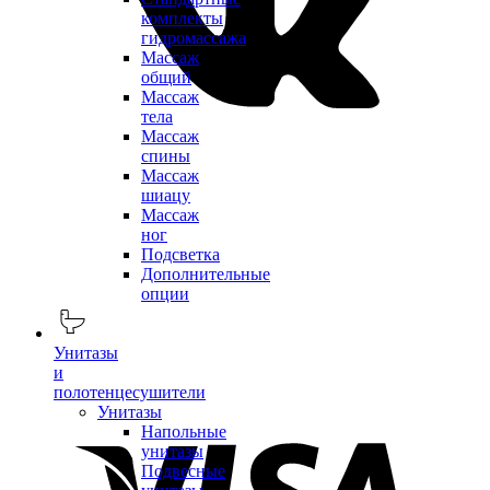
комплекты
гидромассажа
Массаж
общий
Массаж
тела
Массаж
спины
Массаж
шиацу
Массаж
ног
Подсветка
Дополнительные
опции
Унитазы
и
полотенцесушители
Унитазы
Напольные
унитазы
Подвесные