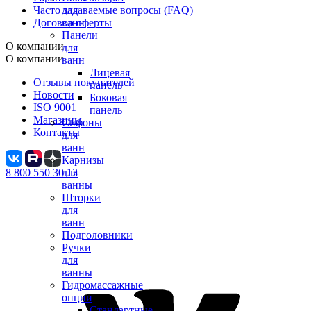
Часто задаваемые вопросы (FAQ)
для
Договор оферты
ванн
Панели
О компании
для
О компании
ванн
Лицевая
Отзывы покупателей
панель
Новости
Боковая
ISO 9001
панель
Магазины
Сифоны
Контакты
для
ванн
Карнизы
8 800 550 30 13
для
ванны
Шторки
для
ванн
Подголовники
Ручки
для
ванны
Гидромассажные
опции
Стандартные