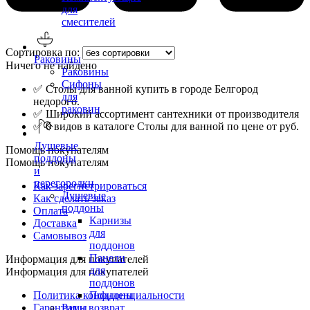
для
смесителей
Сортировка по:
Раковины
Ничего не найдено
Раковины
Сифоны
✅ Столы для ванной купить в городе Белгород
для
недорого.
раковин
✅ Широкий ассортимент сантехники от производителя
✅ 0 видов в каталоге Столы для ванной по цене от руб.
Душевые
Помощь покупателям
поддоны
Помощь покупателям
и
перегородки
Как зарегистрироваться
Душевые
Как сделать заказ
поддоны
Оплата
Карнизы
Доставка
для
Самовывоз
поддонов
Панели
Информация для покупателей
для
Информация для покупателей
поддонов
Политика конфиденциальности
Поддоны
Гарантия и возврат
Рамы