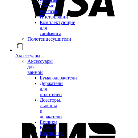
унитазы
Умные
унитазы
Инсталляции
Комплектующие
для
санфаянса
Полотенцесушители
Аксессуары
Аксессуары
для
ванной
Бумагодержатели
Держатели
для
полотенец
Дозаторы,
стаканы
и
держатели
Ершики
Крючки
Мыльницы