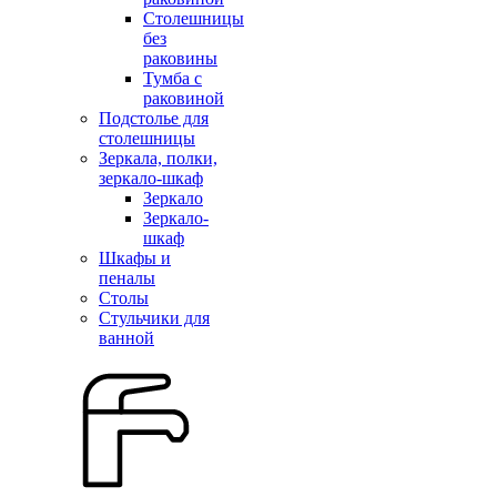
Столешницы
без
раковины
Тумба с
раковиной
Подстолье для
столешницы
Зеркала, полки,
зеркало-шкаф
Зеркало
Зеркало-
шкаф
Шкафы и
пеналы
Столы
Стульчики для
ванной