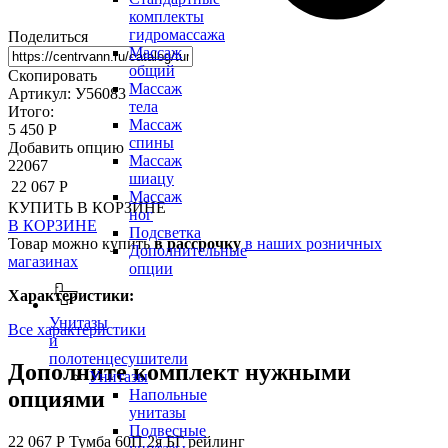
комплекты
гидромассажа
Поделиться
Массаж
общий
Скопировать
Массаж
Артикул: У56083
тела
Итого:
Массаж
5 450 Р
спины
Добавить опцию
Массаж
22067
шиацу
22 067 Р
Массаж
КУПИТЬ
В КОРЗИНЕ
ног
В КОРЗИНЕ
Подсветка
Товар можно купить
в рассрочку
в наших розничных
Дополнительные
магазинах
опции
Характеристики:
Унитазы
Все характеристики
и
полотенцесушители
Дополните комплект нужными
Унитазы
опциями
Напольные
унитазы
Подвесные
22 067 Р
Тумба 60П 2я БГ рейлинг