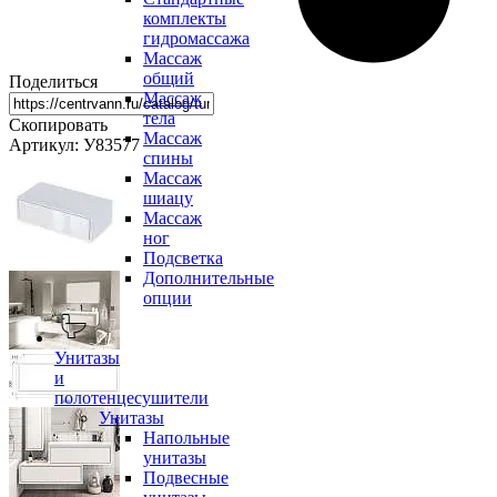
комплекты
гидромассажа
Массаж
общий
Поделиться
Массаж
тела
Скопировать
Массаж
Артикул: У83577
спины
Массаж
шиацу
Массаж
ног
Подсветка
Дополнительные
опции
Унитазы
и
полотенцесушители
Унитазы
Напольные
унитазы
Подвесные