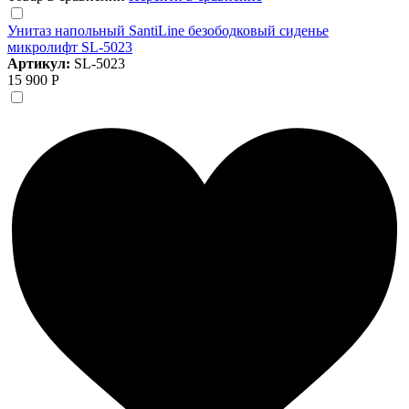
Унитаз напольный SantiLine безободковый сиденье
микролифт SL-5023
Артикул:
SL-5023
15 900 Р