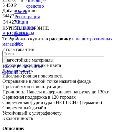
Чистящее
5 450 Р
средство
Добавить опцию
Войти
34427
Регистрация
Акции
34 427 Р
Магазины
КУПИТЬ
В КОРЗИНЕ
Контакты
В КОРЗИНЕ
О
Товар можно купить
в рассрочку
в наших розничных
нас
магазинах
2 года гарантии
PUSH TO OPEN. Открывание ящика от нажатия
Влагостойкие материалы
Глубокие насыщенные цвета
Войти
Регистрация
Долговечность
корзина пуста
Идеально ровная поверхность
Открывание в любой точке нажатия фасада
Простой уход и эксплуатация
Прочность. Навесы выдерживают нагрузку до 130кг
Сервисная поддержка в 120 городах
Современная фурнитура «HETTICH» (Германия)
Современный дизайн
Устойчивый к ультрафиолету
Экологичность
Описание: