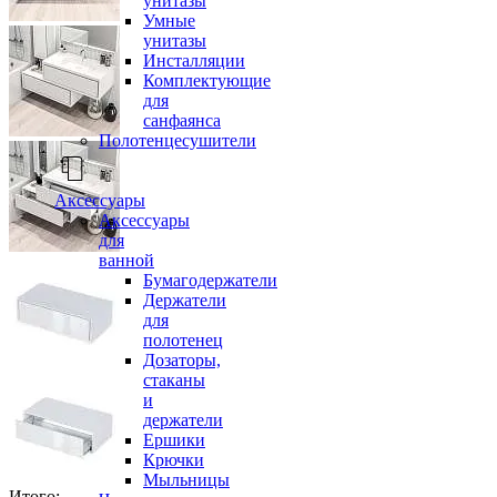
унитазы
Умные
унитазы
Инсталляции
Комплектующие
для
санфаянса
Полотенцесушители
Аксессуары
Аксессуары
для
ванной
Бумагодержатели
Держатели
для
полотенец
Дозаторы,
стаканы
и
держатели
Ершики
Крючки
Мыльницы
Итого: