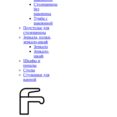
Столешницы
без
раковины
Тумба с
раковиной
Подстолье для
столешницы
Зеркала, полки,
зеркало-шкаф
Зеркало
Зеркало-
шкаф
Шкафы и
пеналы
Столы
Стульчики для
ванной