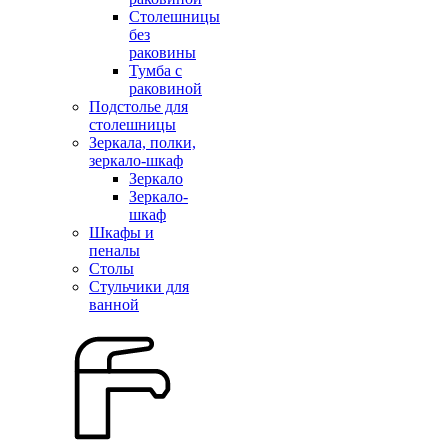
Столешницы
без
раковины
Тумба с
раковиной
Подстолье для
столешницы
Зеркала, полки,
зеркало-шкаф
Зеркало
Зеркало-
шкаф
Шкафы и
пеналы
Столы
Стульчики для
ванной