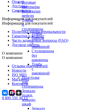
Оплата
Готовые
Доставка
интерьеры
Самовывоз
Коллекции
мебели
Информация для покупателей
Тумбы
Информация для покупателей
и
столешницы
Политика конфиденциальности
Тумба
Гарантия и возврат
Панель
Часто задаваемые вопросы (FAQ)
с
Договор оферты
раковиной
Столешницы
О компании
без
О компании
раковины
Тумба
Отзывы покупателей
с
Новости
раковиной
ISO 9001
Подстолье
Магазины
для
Контакты
столешницы
Зеркала,
полки,
8 800 550 30 13
зеркало-
шкаф
Зеркало