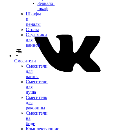
Зеркало-
шкаф
Шкафы
и
пеналы
Столы
Стульчики
для
ванной
Смесители
Смесители
для
ванны
Смесители
для
душа
Смеситель
для
раковины
Смесители
на
биде
Комплектующие