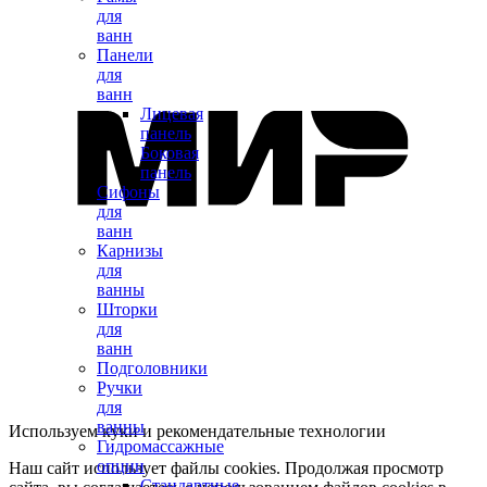
для
ванн
Панели
для
ванн
Лицевая
панель
Боковая
панель
Сифоны
для
ванн
Карнизы
для
ванны
Шторки
для
ванн
Подголовники
Ручки
для
ванны
Используем куки и рекомендательные технологии
Гидромассажные
опции
Наш сайт использует файлы cookies. Продолжая просмотр
Стандартные