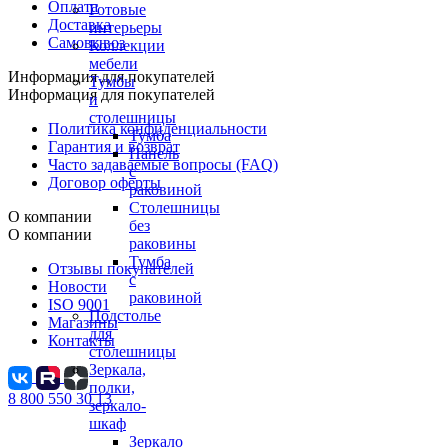
Оплата
Готовые
Доставка
интерьеры
Самовывоз
Коллекции
мебели
Информация для покупателей
Тумбы
Информация для покупателей
и
столешницы
Политика конфиденциальности
Тумба
Гарантия и возврат
Панель
Часто задаваемые вопросы (FAQ)
с
Договор оферты
раковиной
Столешницы
О компании
без
О компании
раковины
Тумба
Отзывы покупателей
с
Новости
раковиной
ISO 9001
Подстолье
Магазины
для
Контакты
столешницы
Зеркала,
полки,
8 800 550 30 13
зеркало-
шкаф
Зеркало