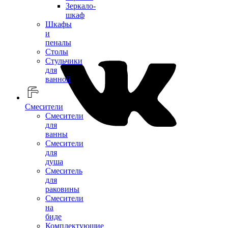
Зеркало-
шкаф
Шкафы
и
пеналы
Столы
Стульчики
для
ванной
Смесители
Смесители
для
ванны
Смесители
для
душа
Смеситель
для
раковины
Смесители
на
биде
Комплектующие