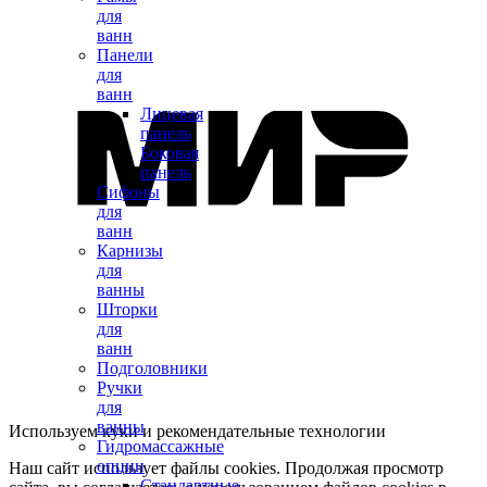
для
ванн
Панели
для
ванн
Лицевая
панель
Боковая
панель
Сифоны
для
ванн
Карнизы
для
ванны
Шторки
для
ванн
Подголовники
Ручки
для
ванны
Используем куки и рекомендательные технологии
Гидромассажные
опции
Наш сайт использует файлы cookies. Продолжая просмотр
Стандартные