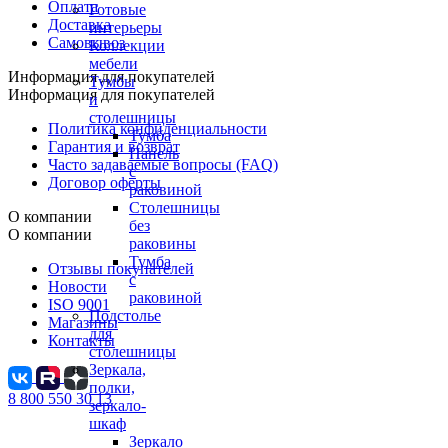
Оплата
Готовые
Доставка
интерьеры
Самовывоз
Коллекции
мебели
Информация для покупателей
Тумбы
Информация для покупателей
и
столешницы
Политика конфиденциальности
Тумба
Гарантия и возврат
Панель
Часто задаваемые вопросы (FAQ)
с
Договор оферты
раковиной
Столешницы
О компании
без
О компании
раковины
Тумба
Отзывы покупателей
с
Новости
раковиной
ISO 9001
Подстолье
Магазины
для
Контакты
столешницы
Зеркала,
полки,
8 800 550 30 13
зеркало-
шкаф
Зеркало