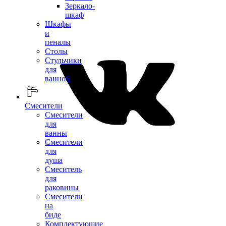
Зеркало-
шкаф
Шкафы
и
пеналы
Столы
Стульчики
для
ванной
Смесители
Смесители
для
ванны
Смесители
для
душа
Смеситель
для
раковины
Смесители
на
биде
Комплектующие