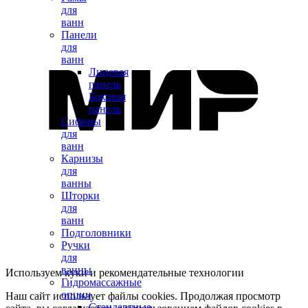
для
ванн
Панели
для
ванн
Лицевая
панель
Боковая
панель
Сифоны
для
ванн
Карнизы
для
ванны
Шторки
для
ванн
Подголовники
Ручки
для
ванны
Используем куки и рекомендательные технологии
Гидромассажные
опции
Наш сайт использует файлы cookies. Продолжая просмотр
Стандартные