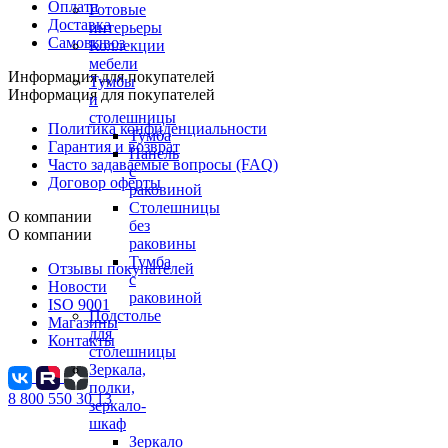
Оплата
Готовые
Доставка
интерьеры
Самовывоз
Коллекции
мебели
Информация для покупателей
Тумбы
Информация для покупателей
и
столешницы
Политика конфиденциальности
Тумба
Гарантия и возврат
Панель
Часто задаваемые вопросы (FAQ)
с
Договор оферты
раковиной
Столешницы
О компании
без
О компании
раковины
Тумба
Отзывы покупателей
с
Новости
раковиной
ISO 9001
Подстолье
Магазины
для
Контакты
столешницы
Зеркала,
полки,
8 800 550 30 13
зеркало-
шкаф
Зеркало