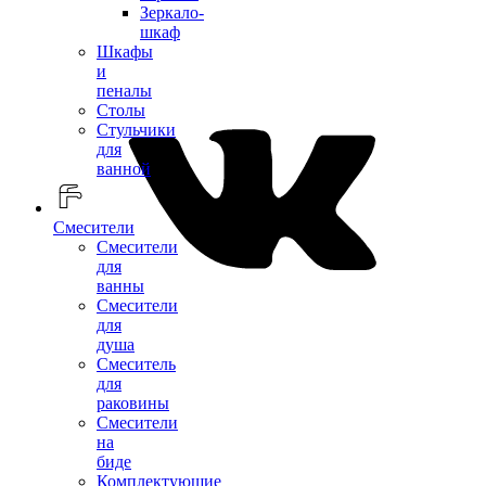
Зеркало-
шкаф
Шкафы
и
пеналы
Столы
Стульчики
для
ванной
Смесители
Смесители
для
ванны
Смесители
для
душа
Смеситель
для
раковины
Смесители
на
биде
Комплектующие