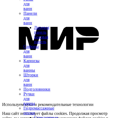
для
ванн
Панели
для
ванн
Лицевая
панель
Боковая
панель
Сифоны
для
ванн
Карнизы
для
ванны
Шторки
для
ванн
Подголовники
Ручки
для
ванны
Используем куки и рекомендательные технологии
Гидромассажные
опции
Наш сайт использует файлы cookies. Продолжая просмотр
Стандартные