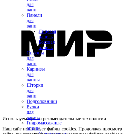
для
ванн
Панели
для
ванн
Лицевая
панель
Боковая
панель
Сифоны
для
ванн
Карнизы
для
ванны
Шторки
для
ванн
Подголовники
Ручки
для
ванны
Используем куки и рекомендательные технологии
Гидромассажные
опции
Наш сайт использует файлы cookies. Продолжая просмотр
Стандартные