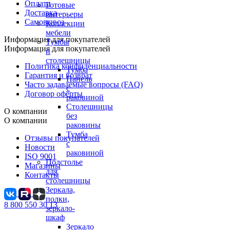
Оплата
Готовые
Доставка
интерьеры
Самовывоз
Коллекции
мебели
Информация для покупателей
Тумбы
Информация для покупателей
и
столешницы
Политика конфиденциальности
Тумба
Гарантия и возврат
Панель
Часто задаваемые вопросы (FAQ)
с
Договор оферты
раковиной
Столешницы
О компании
без
О компании
раковины
Тумба
Отзывы покупателей
с
Новости
раковиной
ISO 9001
Подстолье
Магазины
для
Контакты
столешницы
Зеркала,
полки,
8 800 550 30 13
зеркало-
шкаф
Зеркало