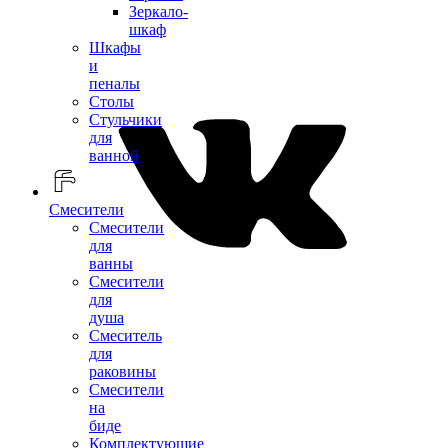
Зеркало-
шкаф
Шкафы
и
пеналы
Столы
Стульчики
для
ванной
Смесители
Смесители
для
ванны
Смесители
для
душа
Смеситель
для
раковины
Смесители
на
биде
Комплектующие