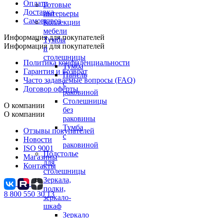
Оплата
Готовые
Доставка
интерьеры
Самовывоз
Коллекции
мебели
Информация для покупателей
Тумбы
Информация для покупателей
и
столешницы
Политика конфиденциальности
Тумба
Гарантия и возврат
Панель
Часто задаваемые вопросы (FAQ)
с
Договор оферты
раковиной
Столешницы
О компании
без
О компании
раковины
Тумба
Отзывы покупателей
с
Новости
раковиной
ISO 9001
Подстолье
Магазины
для
Контакты
столешницы
Зеркала,
полки,
8 800 550 30 13
зеркало-
шкаф
Зеркало