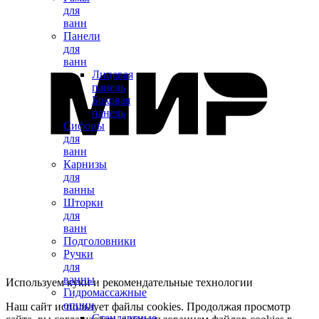
для
ванн
Панели
для
ванн
Лицевая
панель
Боковая
панель
Сифоны
для
ванн
Карнизы
для
ванны
Шторки
для
ванн
Подголовники
Ручки
для
ванны
Используем куки и рекомендательные технологии
Гидромассажные
опции
Наш сайт использует файлы cookies. Продолжая просмотр
Стандартные