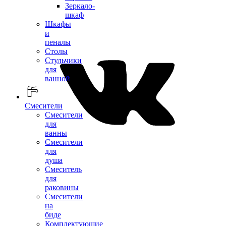
Зеркало-
шкаф
Шкафы
и
пеналы
Столы
Стульчики
для
ванной
Смесители
Смесители
для
ванны
Смесители
для
душа
Смеситель
для
раковины
Смесители
на
биде
Комплектующие