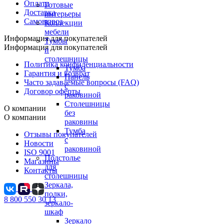
Оплата
Готовые
Доставка
интерьеры
Самовывоз
Коллекции
мебели
Информация для покупателей
Тумбы
Информация для покупателей
и
столешницы
Политика конфиденциальности
Тумба
Гарантия и возврат
Панель
Часто задаваемые вопросы (FAQ)
с
Договор оферты
раковиной
Столешницы
О компании
без
О компании
раковины
Тумба
Отзывы покупателей
с
Новости
раковиной
ISO 9001
Подстолье
Магазины
для
Контакты
столешницы
Зеркала,
полки,
8 800 550 30 13
зеркало-
шкаф
Зеркало