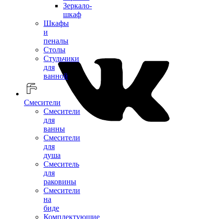
Зеркало-
шкаф
Шкафы
и
пеналы
Столы
Стульчики
для
ванной
Смесители
Смесители
для
ванны
Смесители
для
душа
Смеситель
для
раковины
Смесители
на
биде
Комплектующие