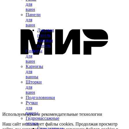
для
ванн
Панели
для
ванн
Лицевая
панель
Боковая
панель
Сифоны
для
ванн
Карнизы
для
ванны
Шторки
для
ванн
Подголовники
Ручки
для
ванны
Используем куки и рекомендательные технологии
Гидромассажные
опции
Наш сайт использует файлы cookies. Продолжая просмотр
Стандартные