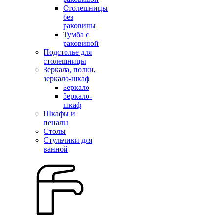
Столешницы
без
раковины
Тумба с
раковиной
Подстолье для
столешницы
Зеркала, полки,
зеркало-шкаф
Зеркало
Зеркало-
шкаф
Шкафы и
пеналы
Столы
Стульчики для
ванной