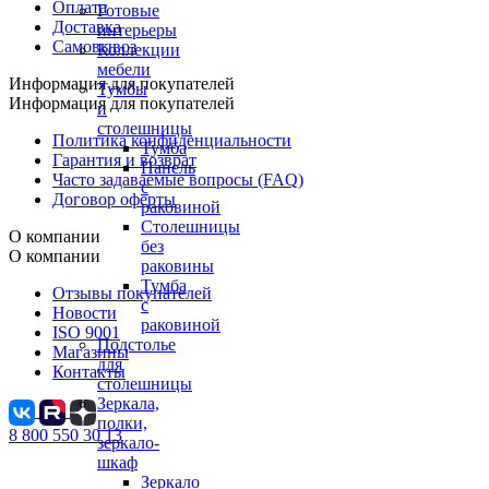
Оплата
Готовые
Доставка
интерьеры
Самовывоз
Коллекции
мебели
Информация для покупателей
Тумбы
Информация для покупателей
и
столешницы
Политика конфиденциальности
Тумба
Гарантия и возврат
Панель
Часто задаваемые вопросы (FAQ)
с
Договор оферты
раковиной
Столешницы
О компании
без
О компании
раковины
Тумба
Отзывы покупателей
с
Новости
раковиной
ISO 9001
Подстолье
Магазины
для
Контакты
столешницы
Зеркала,
полки,
8 800 550 30 13
зеркало-
шкаф
Зеркало