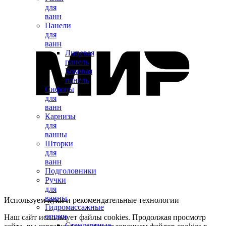
для
ванн
Панели
для
ванн
Лицевая
панель
Боковая
панель
Сифоны
для
ванн
Карнизы
для
ванны
Шторки
для
ванн
Подголовники
Ручки
для
ванны
Используем куки и рекомендательные технологии
Гидромассажные
опции
Наш сайт использует файлы cookies. Продолжая просмотр
Стандартные