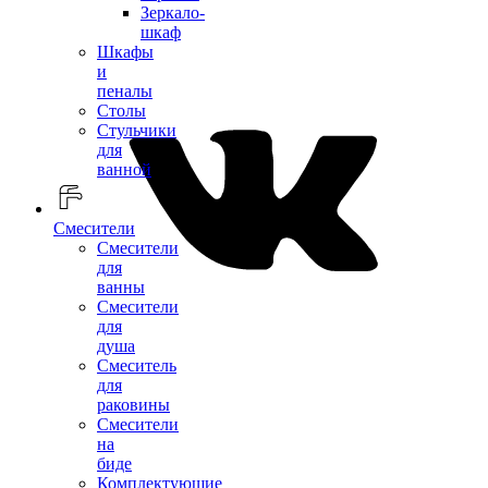
Зеркало-
шкаф
Шкафы
и
пеналы
Столы
Стульчики
для
ванной
Смесители
Смесители
для
ванны
Смесители
для
душа
Смеситель
для
раковины
Смесители
на
биде
Комплектующие